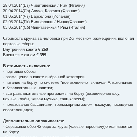
н
29.04.2014(Вт) Чивитавеккья / Рим (Италия)
н
я
30.04.2014(Ср) Аяччо, Корсика (Франция)
01.05.2014(Чт) Барселона (Испания)
02.05.2014(Пт) Вильфранш / Ницца(Франция)
03.05.2014(Сб) Чивитавеккья / Рим (Италия)
Стоимость круиза за человека при 2-х местном размещении, включая
портовые сборы:
Внутренняя каюта
€ 269
Внешняя с окном
€ 359
В стоимость включено:
- портовые сборы
- размещение в каюте выбранной категории;
- питание на борту по системе "все включено" включая Алкогольные
и безалкогольные напитки;
- все развлекательные программы на борту (ежевечернее шоу,
ночные клубы, живая музыка, танц-классы);
- пользование бассейнами, тренажерным залом, джакузи, посещение
спортплощадок;
Дополнительно оплачивается:
∙ Сервисный сбор 42 евро за круиз (чаевые персоналу)оплачиваются
на борту