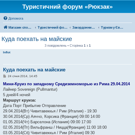
Туристичний форум «Рюкзак»
Допомога
Магазин спорядження
Туристичний форум «Рюкзак»
Закордонний туризм
Туризм у Європі
Куда поехать на майские
3 повідомлень • Сторінка
1
з
1
Inflot
Куда поехать на майские
П
24 січня 2014, 14:45
о
в
Мини-Круиз по западному Cредиземноморью из Рима 29.04.2014
і
Лайнер Sovereign (Pullmantur)
д
о
5 дней/4 ночей
м
Маршрут круиза:
л
е
Дата Порт Прибытие Отправление
н
29.04.2014(Вт) Чивитавеккья / Рим (Италия) - 19:30
н
я
30.04.2014(Ср) Аяччо, Корсика (Франция) 09:00 14:00
01.05.2014(Чт) Барселона (Испания) 09:00 17:00
02.05.2014(Пт) Вильфранш / Ницца(Франция) 11:00 18:00
03.05.2014(Сб) Чивитавеккья / Рим (Италия) 09:30