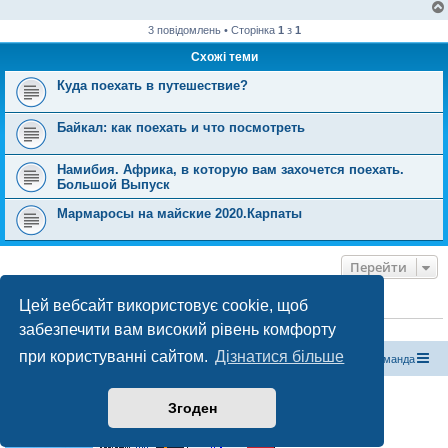
е
н
н
3 повідомлень • Сторінка
1
з
1
я
Схожі теми
Куда поехать в путешествие?
Байкал: как поехать и что посмотреть
Намибия. Африка, в которую вам захочется поехать.
Большой Выпуск
Мармаросы на майские 2020.Карпаты
Перейти
Цей вебсайт використовує cookie, щоб
ХТО ЗАРАЗ ОНЛАЙН
забезпечити вам високий рівень комфорту
Зараз переглядають цей форум:
ClaudeBot [бот ШІ]
і 1 гість
при користуванні сайтом.
Дізнатися більше
Магазин спорядження
Туристичний форум «Рюкзак»
Команда
Працює на phpBB® Forum Software © phpBB Limited
Згоден
Конфіденційність
|
Умови