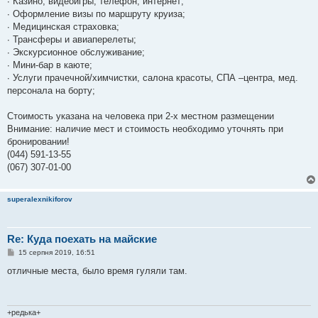
∙ Казино, видеоигры, телефон, интернет;
∙ Оформление визы по маршруту круиза;
∙ Медицинская страховка;
∙ Трансферы и авиаперелеты;
∙ Экскурсионное обслуживание;
∙ Мини-бар в каюте;
∙ Услуги прачечной/химчистки, салона красоты, СПА –центра, мед.
персонала на борту;
Стоимость указана на человека при 2-х местном размещении
Внимание: наличие мест и стоимость необходимо уточнять при
бронировании!
(044) 591-13-55
(067) 307-01-00
superalexnikiforov
Re: Куда поехать на майские
П
15 серпня 2019, 16:51
о
в
отличные места, было время гуляли там.
і
д
о
м
л
+редька+