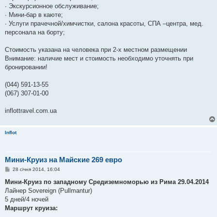
∙ Экскурсионное обслуживание;
∙ Мини-бар в каюте;
∙ Услуги прачечной/химчистки, салона красоты, СПА –центра, мед.
персонала на борту;
Стоимость указана на человека при 2-х местном размещении
Внимание: наличие мест и стоимость необходимо уточнять при
бронировании!
(044) 591-13-55
(067) 307-01-00
inflottravel.com.ua
Inflot
Мини-Круиз на Майские 269 евро
П
28 січня 2014, 16:04
о
в
Мини-Круиз по западному Cредиземноморью из Рима 29.04.2014
і
Лайнер Sovereign (Pullmantur)
д
о
5 дней/4 ночей
м
Маршрут круиза:
л
е