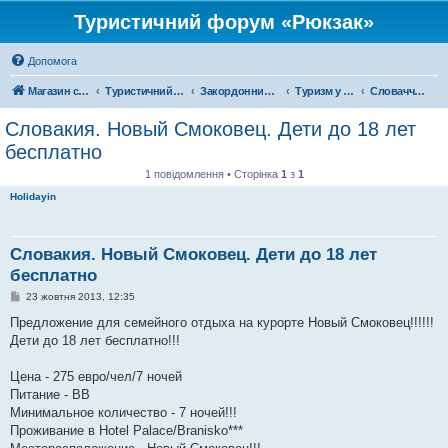
Туристичний форум «Рюкзак»
Допомога
Магазин спорядження
Туристичний форум «Рюкзак»
Закордонний туризм
Туризм у Європі
Словаччина
Словакия. Новый Смоковец. Дети до 18 лет
бесплатно
1 повідомлення • Сторінка
1
з
1
Holidayin
Словакия. Новый Смоковец. Дети до 18 лет
бесплатно
П
23 жовтня 2013, 12:35
о
в
Предложение для семейного отдыха на курорте Новый Смоковец!!!!!!
і
Дети до 18 лет бесплатно!!!
д
о
м
Цена - 275 евро/чел/7 ночей
л
е
Питание - BВ
н
Минимальное количество - 7 ночей!!!
н
я
Проживание в Hotel Palace/Branisko***