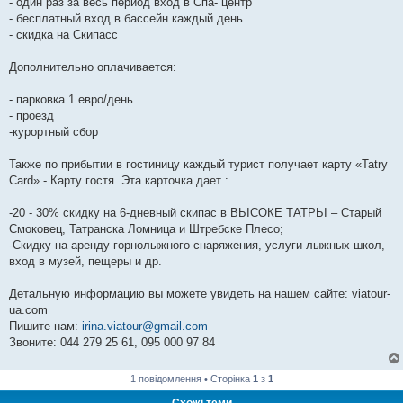
- один раз за весь период вход в Спа- центр
- бесплатный вход в бассейн каждый день
- скидка на Скипасс
Дополнительно оплачивается:
- парковка 1 евро/день
- проезд
-курортный сбор
Также по прибытии в гостиницу каждый турист получает карту «Tatry
Card» - Карту гостя. Эта карточка дает :
-20 - 30% скидку на 6-дневный скипас в ВЬІСОКЕ ТАТРЬІ – Старый
Смоковец, Татранска Ломница и Штребске Плесо;
-Скидку на аренду горнолыжного снаряжения, услуги лыжных школ,
вход в музей, пещеры и др.
Детальную информацию вы можете увидеть на нашем сайте: viatour-
ua.com
Пишите нам:
irina.viatour@gmail.com
Звоните: 044 279 25 61, 095 000 97 84
1 повідомлення • Сторінка
1
з
1