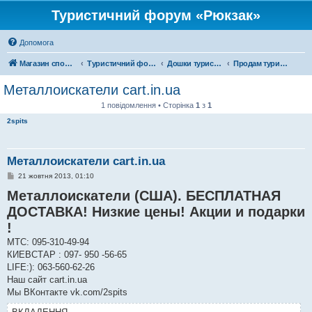
Туристичний форум «Рюкзак»
Допомога
Магазин спорядження
Туристичний форум «Рюкзак»
Дошки туристичних оголошень
Продам туристичне спорядження
Металлоискатели cart.in.ua
1 повідомлення • Сторінка
1
з
1
2spits
Металлоискатели cart.in.ua
П
21 жовтня 2013, 01:10
о
Металлоискатели (США). БЕСПЛАТНАЯ
в
і
ДОСТАВКА! Низкие цены! Акции и подарки
д
о
!
м
л
МТС: 095-310-49-94
е
н
КИЕВСТАР : 097- 950 -56-65
н
LIFE:): 063-560-62-26
я
Наш сайт cart.in.ua
Мы ВКонтакте vk.com/2spits