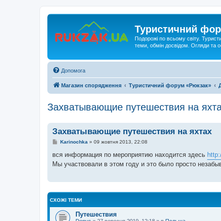
Туристичний фор
Подорожі по всьому світу. Турист
теми, обмін досвідом. Огляди та
Допомога
Магазин спорядження
Туристичний форум «Рюкзак»
Захватывающие путешествия на яхт
Захватывающие путешествия на яхтах
П
Karinochka
»
09 жовтня 2013, 22:08
о
в
вся информация по мероприятию находится здесь
http
і
Мы участвовали в этом году и это было просто незабы
д
о
м
л
е
н
СХОЖІ ТЕМИ
н
я
Путешествия
Denys
»
27 вересня 2019, 12:18
» в
Польща