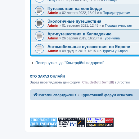
Путешествия на лонгборде
Admin
»
02 лютого 2022, 13:04
» в
Поради туристам
Экологичные путешествия
Admin
»
01 вересня 2021, 12:45
» в
Поради туристам
Арт-путешествия в Каппадокию
Admin
»
26 серпня 2019, 16:23
» в
Туреччина
Автомобильные путешествия по Европе
Admin
»
09 грудня 2019, 18:15
» в
Туризм у Європі
Повернутись до “Комерційні подорожі”
ХТО ЗАРАЗ ОНЛАЙН
Зараз переглядають цей форум:
ClaudeBot [бот ШІ]
і 0 гостей
Магазин спорядження
Туристичний форум «Рюкзак»