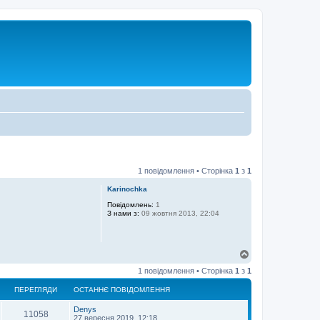
1 повідомлення • Сторінка
1
з
1
Karinochka
Повідомлень:
1
З нами з:
09 жовтня 2013, 22:04
Д
о
1 повідомлення • Сторінка
1
з
1
г
о
ПЕРЕГЛЯДИ
ОСТАННЄ ПОВІДОМЛЕННЯ
р
и
Denys
11058
27 вересня 2019, 12:18