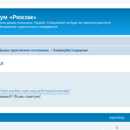
ум «Рюкзак»
ична дошка оголошень України. Спілкування на будь-які навколотуристичні
 обговорення туристичного спорядження
Дошки туристичних оголошень
Комерційні подорожі
ах
://nsk-yachts.com.ua/yacht-tours/concept/
ваемо!!! Всем советую!
ВІДПОВІДІ
0