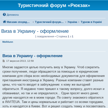
Туристичний форум «Рюкзак»
Допомога
Магазин спорядження
Туристичний форум «Рюкзак»
Україна
Туризм в Україні
Виза в Украину - оформление
1 повідомлення • Сторінка
1
з
1
Moll4unn
Виза в Украину - оформление
П
17 вересня 2013, 12:58
о
в
Многие задаются целью получить визу в Украину. Чтоб сократить
і
сроки получения, люди обращаются за помощью в юридические
д
о
компании для сбора всех необходимых документов для оформления
м
приглашения иностранца в Украину. Разные компании ставят разные
л
е
цены, что часто вводит в заблуждение: к кому же выгодней
н
обратиться. Я недавно тоже пришел к такому вопросу, долго искал и
н
я
обзванивал, но так и не определился... Одни просят много денег,
другие находятся не в моем городе. По совету знакомого обратился
в INVITEUA. Там и цены нормальные и работает со всеми городами,
хоть и находятся в Киеве. Вот и решил создать темку и посоветовать