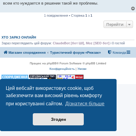
всем кто нуждается в решении такой же проблемы.
1 повідомлення • Сторінка
1
з
1
Перейти
ХТО ЗАРАЗ ОНЛАЙН
Зараз переглядають цей форум:
ClaudeBot [бот ШІ]
,
Moz [SEO бот]
і 0 гостей
Магазин спорядження
Туристичний форум «Рюкзак»
Команда
Працює на phpBB® Forum Software © phpBB Limited
Конфіденційність
|
Умови
Цей вебсайт використовує cookie, щоб
забезпечити вам високий рівень комфорту
при користуванні сайтом.
Дізнатися більше
Згоден