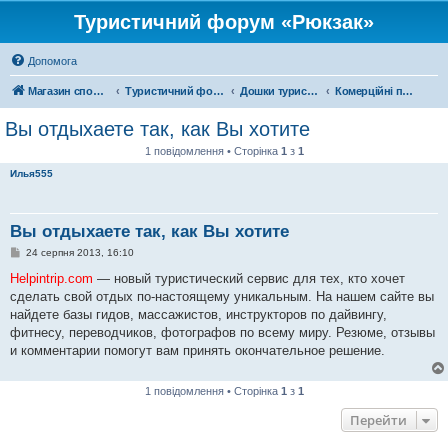
Туристичний форум «Рюкзак»
Допомога
Магазин спорядження
Туристичний форум «Рюкзак»
Дошки туристичних оголошень
Комерційні подорожі
Вы отдыхаете так, как Вы хотите
1 повідомлення • Сторінка
1
з
1
Илья555
Вы отдыхаете так, как Вы хотите
П
24 серпня 2013, 16:10
о
в
Helpintrip.com
— новый туристический сервис для тех, кто хочет
і
сделать свой отдых по-настоящему уникальным. На нашем сайте вы
д
о
найдете базы гидов, массажистов, инструкторов по дайвингу,
м
фитнесу, переводчиков, фотографов по всему миру. Резюме, отзывы
л
е
и комментарии помогут вам принять окончательное решение.
н
н
я
1 повідомлення • Сторінка
1
з
1
Перейти