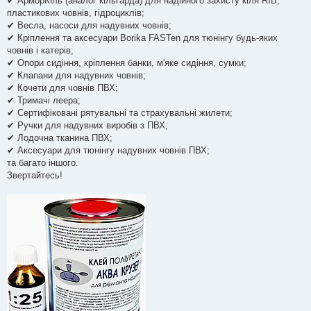
✔ АрморКіль (аналог кільгарда) для надійного захисту кіля RIB,
пластикових човнів, гідроциклів;
✔ Весла, насоси для надувних човнів;
✔ Кріплення та аксесуари Borika FASTen для тюнінгу будь-яких
човнів і катерів;
✔ Опори сидіння, кріплення банки, м'яке сидіння, сумки;
✔ Клапани для надувних човнів;
✔ Кочети для човнів ПВХ;
✔ Тримачі леера;
✔ Сертифіковані рятувальні та страхувальні жилети;
✔ Ручки для надувних виробів з ПВХ;
✔ Лодочна тканина ПВХ;
✔ Аксесуари для тюнінгу надувних човнів ПВХ;
та багато іншого.
Звертайтесь!