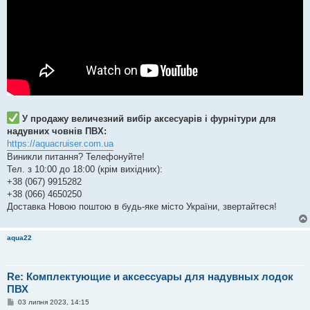
У продажу величезний вибір аксесуарів і фурнітури для
надувних човнів ПВХ:
https://aquacruiser.com.ua
Виникли питання? Телефонуйте!
Тел. з 10:00 до 18:00 (крім вихідних):
+38 (067) 9915282
+38 (066) 4650250
Доставка Новою поштою в будь-яке місто України, звертайтеся!
aqua22
Re: Комплектующие и аксессуары для надувных лодок
ПВХ
П
03 липня 2023, 14:15
о