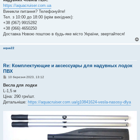
https://aquacruiser.com.ua
Виникли питання? Телефонуйте!
Тел. з 10:00 до 18:00 (крім вихідних):
+38 (067) 9915282
+38 (066) 4650250
Доставка Новою поштою в будь-яке місто України, звертайтеся!
aqua22
Re: Комплектующие и аксессуары для надувных лодок
ПВХ
П
10 березня 2023, 13:12
о
в
Весла для лодки
і
L-1,5 м
д
о
Ціна: 290 грн/шт.
м
Детальніше:
https://aquacruiser.com.ua/g10841624-vesla-nasosy-dlya
л
е
н
н
я