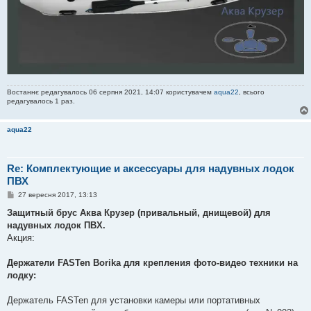
Востаннє редагувалось 06 серпня 2021, 14:07 користувачем
aqua22
, всього
редагувалось 1 раз.
aqua22
Re: Комплектующие и аксессуары для надувных лодок
ПВХ
П
27 вересня 2017, 13:13
о
в
Защитный брус Аква Крузер (привальный, днищевой) для
і
надувных лодок ПВХ.
д
о
Акция:
м
л
е
Держатели FASTen Borika для крепления фото-видео техники на
н
лодку:
н
я
Держатель FASTen для установки камеры или портативных