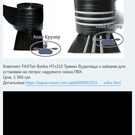
Комплект FASTen Borika HTx213 Тримач Вудилища з набором для
установки на ліктрос надувного човна ПВХ.
Ціна: 1 569 грн.
Детальніше:
https://aquacruiser.com.ua/p692959120-k ... orika.html