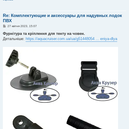
Re: Комплектующие и аксессуары для надувных лодок
ПВХ
П
27 квітня 2023, 15:07
о
в
Фурнітура та кріплення для тенту на човен.
і
Детальніше:
https://aquacruiser.com.ua/ua/g51448054 ... eniya-dlya
д
о
м
л
е
н
н
я