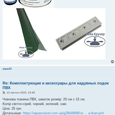
aqua22
Re: Комплектующие и аксессуары для надувных лодок
ПВХ
П
13 лютого 2023, 15:49
о
в
Човнова тканина ПВХ, шматок розмір: 20 см х 15 см.
і
Колір світло-сірий, чорний, зелений, хакі.
д
о
Ціна: 25 грн.
м
Детальніше:
https://aquacruiser.com.ua/g28648898-lo ... a-tkan-pvh
л