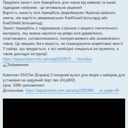
о
Придбати захист кіля АрморКиль для човна від каменів та інших
м
підводних небезпек - це оптимальне рішення!
л
е
Вартість захисту кіля АрморКіль (виробництво Україна) набагато
н
нижча, ніж вартість американських KeelGuard (кільгард) або
н
я
KeelShield (кільшильд).
Захист АрморКіль є гофрованою стрічкою з міцного синтетичного
матеріалу, яку можна наклеїти на ребро кіля дерев'яного,
пластикового, скловолоконного, поліуретанового або алюмінієвого
човна. Це зміцнює його міцність, не пошкоджуючи мореплавні якості.
У наборі, що продається, є всі необхідні спеціальні інструменти, а
також докладні інструкції:
https://aquacruiser.com.ua/ua/g61002675 ... hita-kilya
Комплект FASTen (Борика) Стопорний вузол для якоря з набором для
установки на надувний борт пвх (ALp002).
Ціна: 1089 грн/комплект.
Детальніше:
https://aquacruiser.com.ua/ua/g10281985 ... er_page=48