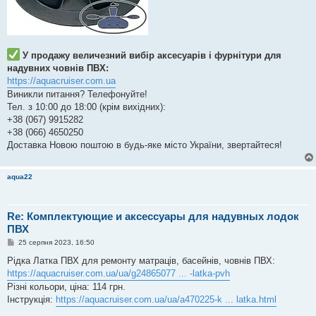
У продажу величезний вибір аксесуарів і фурнітури для
надувних човнів ПВХ:
https://aquacruiser.com.ua
Виникли питання? Телефонуйте!
Тел. з 10:00 до 18:00 (крім вихідних):
+38 (067) 9915282
+38 (066) 4650250
Доставка Новою поштою в будь-яке місто України, звертайтеся!
aqua22
Re: Комплектующие и аксессуары для надувных лодок
ПВХ
П
25 серпня 2023, 16:50
о
в
Рідка Латка ПВХ для ремонту матраців, басейнів, човнів ПВХ:
і
https://aquacruiser.com.ua/ua/g24865077 ... -latka-pvh
д
о
Різні кольори, ціна: 114 грн.
м
Інструкція:
https://aquacruiser.com.ua/ua/a470225-k ... latka.html
л
е