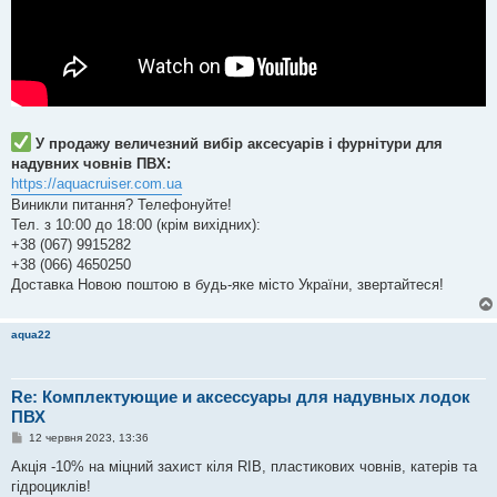
У продажу величезний вибір аксесуарів і фурнітури для
надувних човнів ПВХ:
https://aquacruiser.com.ua
Виникли питання? Телефонуйте!
Тел. з 10:00 до 18:00 (крім вихідних):
+38 (067) 9915282
+38 (066) 4650250
Доставка Новою поштою в будь-яке місто України, звертайтеся!
aqua22
Re: Комплектующие и аксессуары для надувных лодок
ПВХ
П
12 червня 2023, 13:36
о
в
Акція -10% на міцний захист кіля RIB, пластикових човнів, катерів та
і
гідроциклів!
д