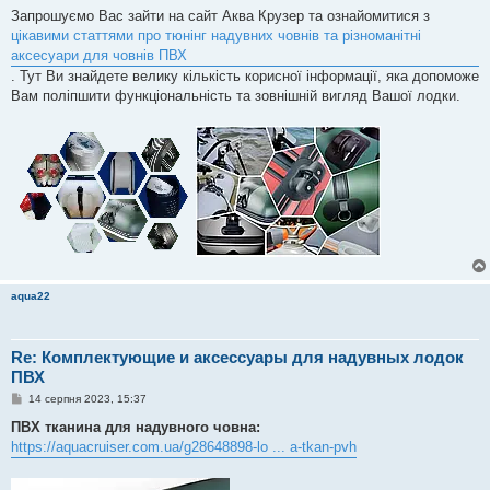
в
Запрошуємо Вас зайти на сайт Аква Крузер та ознайомитися з
і
цікавими статтями про тюнінг надувних човнів та різноманітні
д
о
аксесуари для човнів ПВХ
м
. Тут Ви знайдете велику кількість корисної інформації, яка допоможе
л
е
Вам поліпшити функціональність та зовнішній вигляд Вашої лодки.
н
н
я
aqua22
Re: Комплектующие и аксессуары для надувных лодок
ПВХ
П
14 серпня 2023, 15:37
о
в
ПВХ тканина для надувного човна:
і
https://aquacruiser.com.ua/g28648898-lo ... a-tkan-pvh
д
о
м
л