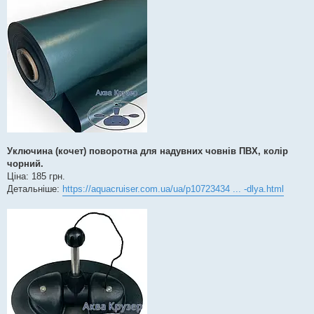
е
н
н
я
Уключина (кочет) поворотна для надувних човнів ПВХ, колір
чорний.
Ціна: 185 грн.
Детальніше:
https://aquacruiser.com.ua/ua/p10723434 ... -dlya.html