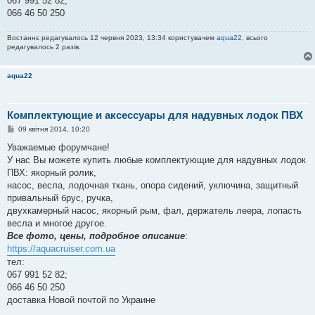
067 991 52 82;
066 46 50 250
Востаннє редагувалось 12 червня 2023, 13:34 користувачем
aqua22
, всього
редагувалось 2 разів.
aqua22
Комплектующие и аксессуары для надувных лодок ПВХ
П
09 квітня 2014, 10:20
о
в
Уважаемые форумчане!
і
У нас Вы можете купить любые комплектующие для надувных лодок
д
о
ПВХ: якорный ролик,
м
насос, весла, лодочная ткань, опора сидений, уключина, защитный
л
е
привальный брус, ручка,
н
двухкамерный насос, якорный рым, фал, держатель леера, лопасть
н
я
весла и многое другое.
Все фото, цены, подробное описание
:
https://aquacruiser.com.ua
тел:
067 991 52 82;
066 46 50 250
доставка Новой почтой по Украине