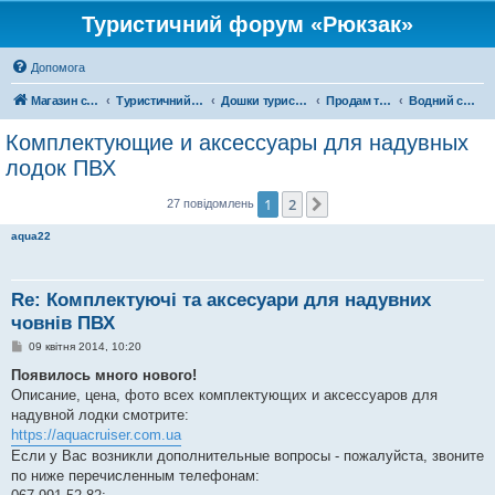
Туристичний форум «Рюкзак»
Допомога
Магазин спорядження
Туристичний форум «Рюкзак»
Дошки туристичних оголошень
Продам туристичне спорядження
Водний спорт
Комплектующие и аксессуары для надувных
лодок ПВХ
1
2
Далі
27 повідомлень
aqua22
Re: Комплектуючі та аксесуари для надувних
човнів ПВХ
П
09 квітня 2014, 10:20
о
в
Появилось много нового!
і
Описание, цена, фото всех комплектующих и аксессуаров для
д
о
надувной лодки смотрите:
м
https://aquacruiser.com.ua
л
е
Если у Вас возникли дополнительные вопросы - пожалуйста, звоните
н
по ниже перечисленным телефонам:
н
я