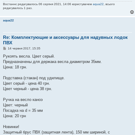
Востаннє редагувалось 06 серпня 2021, 14:06 користувачем
aqua22
, всього
редагувалось 1 раз.
aqua22
Re: Комплектующие и аксессуары для надувных лодок
ПВХ
П
14 червня 2017, 15:35
о
в
Рукоять весла. Цвет серый.
і
Предназначены для держака весла диаметром 35мм.
д
о
Цена: 18 грн.
м
л
е
Подставка (стакан) под удилище.
н
Цвет серый - цена 40 грн.
н
я
Цвет черный - цена 38 грн.
Ручка на весло каноэ
Цвет: черный
Посадка на d = 35 мм
Цена: 20 грн
Новинки!
Защитный брус ПВХ (защитная лента), 150 мм шириной, с