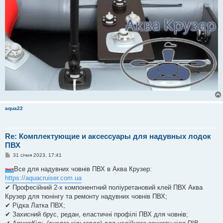
aqua22
Re: Комплектующие и аксессуары для надувных лодок
ПВХ
П
31 січня 2023, 17:41
о
в
Все для надувних човнів ПВХ в Аква Крузер:
і
https://aquacruiser.com.ua
д
о
✔ Професійний 2-х компонентний поліуретановий клей ПВХ Аква
м
Крузер для тюнінгу та ремонту надувних човнів ПВХ;
л
е
✔ Рідка Латка ПВХ;
н
✔ Захисний брус, редан, еластичні профілі ПВХ для човнів;
н
я