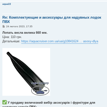
aqua22
Re: Комплектующие и аксессуары для надувных лодок
ПВХ
П
24 лютого 2023, 17:35
о
в
Лопать весла велика 660 мм.
і
Ціна: 110 грн.
д
о
Детальніше:
https://aquacruiser.com.ua/ua/g10841624 ... asosy-dlya
м
л
е
н
н
я
У продажу величезний вибір аксесуарів і фурнітури для
надувних човнів ПВХ: