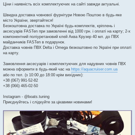
я
Ціни і наявність всіх комплектуючих на сайті завжди актуальні.
Швидка доставка човнової фурнітури Новою Поштою в будь-яке
місто України, звертайтеся!
Безкоштовна доставка по Україні будь-комплектів, кріплень і
аксесуарів FASTen при замовленні від 1000 грн. і оплаті на карту; 2-х
компонентний поліуретановий клей Аква Крузер 40 мл. до ПВХ
майданчиків FASTen в подарунок.
Доставка човнів ПВХ Delta і Omega безкоштовно по Україні при оплаті
на карту.
Замовлення аксесуарів і комплектуючих для надувних човнів ПВХ
можна оформити в будь-який час на
https://aquacruiser.com.ua
або по тел. (з 10:00 до 18:00 крім вихідних):
+38 (067) 991-52-82
+38 (066) 465-02-50
Instagram - @boats.tuning
Приєднуйтесь і слідкуйте за цікавими новинами!