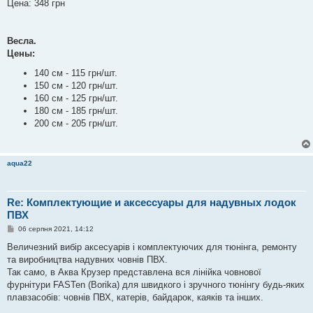
Цена: 348 грн
Весла.
Цены:
140 см - 115 грн/шт.
150 см - 120 грн/шт.
160 см - 125 грн/шт.
180 см - 185 грн/шт.
200 см - 205 грн/шт.
aqua22
Re: Комплектующие и аксессуары для надувных лодок
ПВХ
П
06 серпня 2021, 14:12
о
в
Величезний вибір аксесуарів і комплектуючих для тюнінга, ремонту
і
та виробництва надувних човнів ПВХ.
д
о
Так само, в Аква Крузер представлена вся лінійка човнової
м
фурнітури FASTen (Borika) для швидкого і зручного тюнінгу будь-яких
л
е
плавзасобів: човнів ПВХ, катерів, байдарок, каяків та інших.
н
н