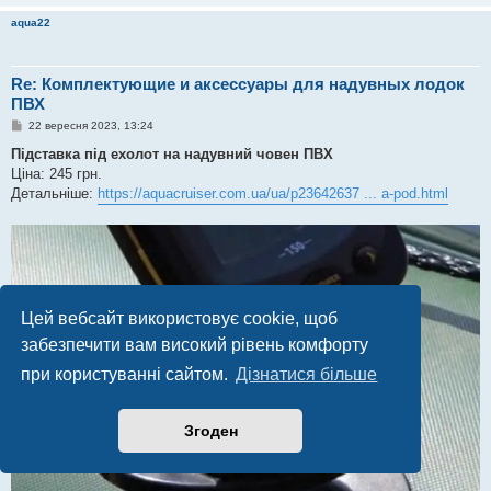
aqua22
Re: Комплектующие и аксессуары для надувных лодок
ПВХ
П
22 вересня 2023, 13:24
о
в
Підставка під ехолот на надувний човен ПВХ
і
Ціна: 245 грн.
д
о
Детальніше:
https://aquacruiser.com.ua/ua/p23642637 ... a-pod.html
м
л
е
н
н
я
Цей вебсайт використовує cookie, щоб
забезпечити вам високий рівень комфорту
при користуванні сайтом.
Дізнатися більше
Згоден