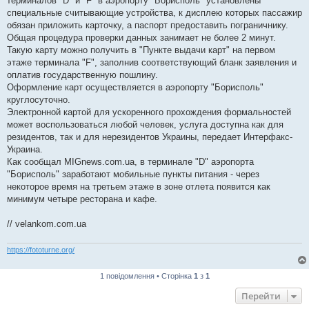
терминалов "D" и "F" в аэропорту "Борисполь" установлены
специальные считывающие устройства, к дисплею которых пассажир
обязан приложить карточку, а паспорт предоставить пограничнику.
Общая процедура проверки данных занимает не более 2 минут.
Такую карту можно получить в "Пункте выдачи карт" на первом
этаже терминала "F", заполнив соответствующий бланк заявления и
оплатив государственную пошлину.
Оформление карт осуществляется в аэропорту "Борисполь"
круглосуточно.
Электронной картой для ускоренного прохождения формальностей
может воспользоваться любой человек, услуга доступна как для
резидентов, так и для нерезидентов Украины, передает Интерфакс-
Украина.
Как сообщал MIGnews.com.ua, в терминале "D" аэропорта
"Борисполь" заработают мобильные пункты питания - через
некоторое время на третьем этаже в зоне отлета появится как
минимум четыре ресторана и кафе.
// velankom.com.ua
https://fototurne.org/
1 повідомлення • Сторінка
1
з
1
Перейти