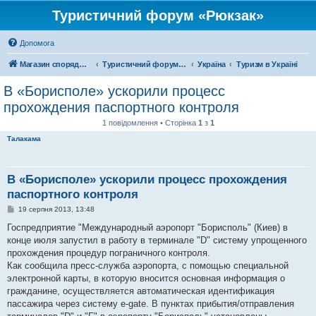
Туристичний форум «Рюкзак»
Допомога
Магазин спорядження
Туристичний форум «Рюкзак»
Україна
Туризм в Україні
В «Борисполе» ускорили процесс
прохождения паспортного контроля
1 повідомлення • Сторінка
1
з
1
Талакама
В «Борисполе» ускорили процесс прохождения
паспортного контроля
П
19 серпня 2013, 13:48
о
в
Госпредприятие "Международный аэропорт "Борисполь" (Киев) в
і
конце июля запустил в работу в терминале "D" систему упрощенного
д
о
прохождения процедур пограничного контроля.
м
Как сообщила пресс-служба аэропорта, с помощью специальной
л
е
электронной карты, в которую вносится основная информация о
н
гражданине, осуществляется автоматическая идентификация
н
я
пассажира через систему e-gate. В пунктах прибытия/отправления