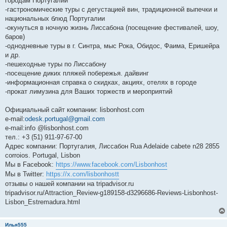
городам Португалии
-гастрономические туры с дегустацией вин, традиционной выпечки и
национальных блюд Португалии
-окунуться в ночную жизнь Лиссабона (посещение фестивалей, шоу,
баров)
-однодневные туры в г. Синтра, мыс Рока, Обидос, Фаима, Еришейра
и др.
-пешеходные туры по Лиссабону
-посещение диких пляжей побережья. дайвинг
-информационная справка о скидках, акциях, отелях в городе
-прокат лимузина для Ваших торжеств и мероприятий
Официальный сайт компании: lisbonhost.com
e-mail:
odesk.portugal@gmail.com
е-mail:info @lisbonhost.com
тел.: +3 (51) 911-97-67-00
Адрес компании: Португалия, Лиссабон Rua Adelaide cabete n28 2855
corroios. Portugal, Lisbon
Мы в Facebook:
https://www.facebook.com/Lisbonhost
Мы в Twitter:
https://x.com/lisbonhostt
отзывы о нашей компании на tripadvisor.ru
tripadvisor.ru/Attraction_Review-g189158-d3296686-Reviews-Lisbonhost-
Lisbon_Estremadura.html
Илья555