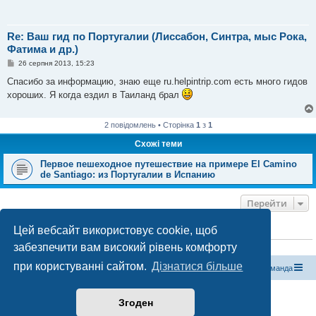
Re: Ваш гид по Португалии (Лиссабон, Синтра, мыс Рока,
Фатима и др.)
П
26 серпня 2013, 15:23
о
в
Спасибо за информацию, знаю еще ru.helpintrip.com есть много гидов
і
хороших. Я когда ездил в Таиланд брал
д
о
м
л
2 повідомлень • Сторінка
1
з
1
е
н
Схожі теми
н
я
Первое пешеходное путешествие на примере El Camino
de Santiago: из Португалии в Испанию
Перейти
Цей вебсайт використовує cookie, щоб
ХТО ЗАРАЗ ОНЛАЙН
забезпечити вам високий рівень комфорту
Зараз переглядають цей форум:
ClaudeBot [бот ШІ]
і 0 гостей
при користуванні сайтом.
Дізнатися більше
Магазин спорядження
Туристичний форум «Рюкзак»
Команда
Працює на phpBB® Forum Software © phpBB Limited
Згоден
Конфіденційність
|
Умови