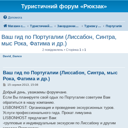
Туристичний форум «Рюкзак»
Допомога
Магазин спорядження
Туристичний форум «Рюкзак»
Закордонний туризм
Туризм у Європі
Португалія
Ваш гид по Португалии (Лиссабон, Синтра,
мыс Рока, Фатима и др.)
2 повідомлень • Сторінка
1
з
1
David_Ganco
Ваш гид по Португалии (Лиссабон, Синтра, мыс
Рока, Фатима и др.)
П
15 серпня 2013, 15:08
о
в
Добрый день, уважаемы форумчане.
і
Если Вы планируете свой одых по Португалии советуем Вам
д
о
обратиться в нашу компанию.
м
LISBONHOST: Организация и проведение экскурсионных туров.
л
е
Услуги профессионального гида. Прокат лимузина
н
LISBONHOST предлагает Вам:
н
я
-групповые и индивидуальные экскурсии по Лиссабону и другим