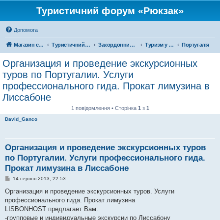
Туристичний форум «Рюкзак»
Допомога
Магазин спорядження
Туристичний форум «Рюкзак»
Закордонний туризм
Туризм у Європі
Португалія
Организация и проведение экскурсионных
туров по Португалии. Услуги
профессионального гида. Прокат лимузина в
Лиссабоне
1 повідомлення • Сторінка
1
з
1
David_Ganco
Организация и проведение экскурсионных туров
по Португалии. Услуги профессионального гида.
Прокат лимузина в Лиссабоне
П
14 серпня 2013, 22:53
о
в
Организация и проведение экскурсионных туров. Услуги
і
профессионального гида. Прокат лимузина
д
о
LISBONHOST предлагает Вам:
м
-групповые и индивидуальные экскурсии по Лиссабону
л