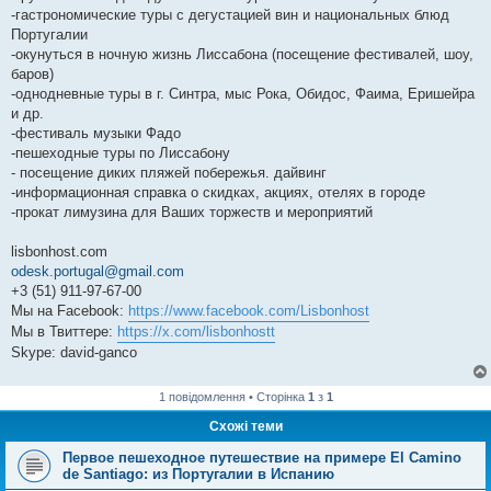
е
-гастрономические туры с дегустацией вин и национальных блюд
н
Португалии
н
я
-окунуться в ночную жизнь Лиссабона (посещение фестивалей, шоу,
баров)
-однодневные туры в г. Синтра, мыс Рока, Обидос, Фаима, Еришейра
и др.
-фестиваль музыки Фадо
-пешеходные туры по Лиссабону
- посещение диких пляжей побережья. дайвинг
-информационная справка о скидках, акциях, отелях в городе
-прокат лимузина для Ваших торжеств и мероприятий
lisbonhost.com
odesk.portugal@gmail.com
+3 (51) 911-97-67-00
Мы на Facebook:
https://www.facebook.com/Lisbonhost
Мы в Твиттере:
https://x.com/lisbonhostt
Skype: david-ganco
1 повідомлення • Сторінка
1
з
1
Схожі теми
Первое пешеходное путешествие на примере El Camino
de Santiago: из Португалии в Испанию