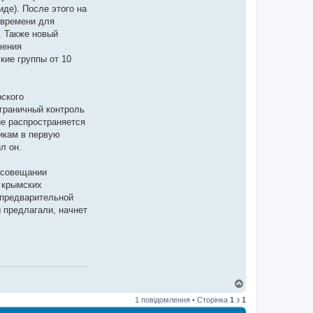
де). После этого на
 времени для
. Также новый
чения
кие группы от 10
рского
граничный контроль
ие распространяется
икам в первую
л он.
 совещании
 крымских
 предварительной
ы предлагали, начнет
Д
о
1 повідомлення • Сторінка
1
з
1
г
о