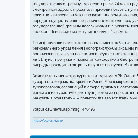
государственную границу туроператоры за 24 часа пре
электронный адрес отправителя приходит ответ с пункт
прибытия автобуса в пункт пропуска, полосы движения,
порядок осуществления пограничного контроля преду
государственной границы пассажирами и экипажем кру
человек. Нововведение вступит в силу с 1 августа.
По информации заместителя начальника штаба, начальн
регионального управления Госпогранслужбы Украины И
организованных групп пассажиров осуществляется в п
на 31 пункт пропуска и позволит комфортно и быстро 
очередь проходить контроль в пункте пропуска. В отли
Заместитель министра курортов и туризма АРК Ольга 
курортного ведомства Крыма и Азово-Черноморского р
туроператоров,ассоциаций в сфере туризма и автотра
регистрации туристических групп, которые пересекают 
работать в этом году», – подытожила заместитель мин
votpusk.ru/news.asp?msg=470495
https://fototurne.org/