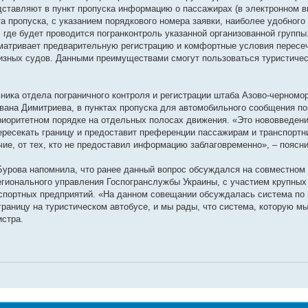
дставляют в пункт пропуска информацию о пассажирах (в электронном ви
а пропуска, с указанием порядкового номера заявки, наиболее удобного
 где будет проводится погранконтроль указанной организованной группы
сматривает предварительную регистрацию и комфортные условия пересе
изных судов. Данными преимуществами смогут пользоваться туристичес
ика отдела пограничного контроля и регистрации штаба Азово-черномо
вана Димитриева, в пунктах пропуска для автомобильного сообщения по
риоритетном порядке на отдельных полосах движения. «Это нововведен
пересекать границу и предоставит преференции пассажирам и транспортн
чие, от тех, кто не предоставил информацию заблаговременно», – поясни
Бурова напомнила, что ранее данный вопрос обсуждался на совместном
егионального управления Госпогранслужбы Украины, с участием крупных
нспортных предприятий. «На данном совещании обсуждалась система по
границу на туристическом автобусе, и мы рады, что система, которую м
истра.