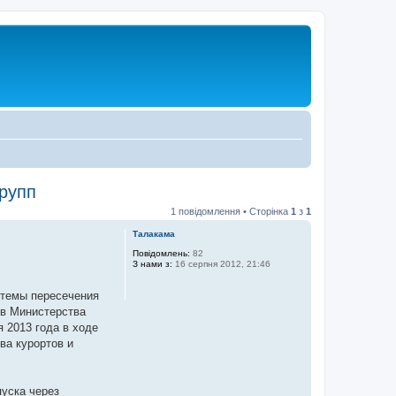
рупп
1 повідомлення • Сторінка
1
з
1
Талакама
Повідомлень:
82
З нами з:
16 серпня 2012, 21:46
стемы пересечения
ов Министерства
 2013 года в ходе
ва курортов и
пуска через