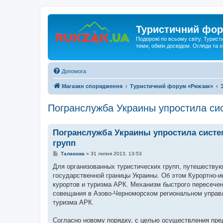
Туристичний фор
Подорожі по всьому світу. Турист
теми, обмін досвідом. Огляди та
Допомога
Магазин спорядження
Туристичний форум «Рюкзак»
Погранслужба Украины упростила сис
Погранслужба Украины упростила систе
групп
П
Талакама
»
31 липня 2013, 13:53
о
в
Для организованных туристических групп, путешеству
і
государственной границы Украины. Об этом Курортно-
д
о
курортов и туризма АРК. Механизм быстрого пересечен
м
совещания в Азово-Черноморском региональном управл
л
е
туризма АРК.
н
н
я
Согласно новому порядку, с целью осуществления пред