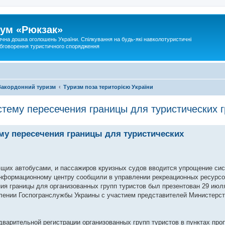
ум «Рюкзак»
ична дошка оголошень України. Спілкування на будь-які навколотуристичні
 обговорення туристичного спорядження
Закордонний туризм
Туризм поза територією України
тему пересечения границы для туристических г
му пересечения границы для туристических
ющих автобусами, и пассажиров круизных судов вводится упрощение си
информационному центру сообщили в управлении рекреационных ресурс
ия границы для организованных групп туристов был презентован 29 июля
ении Госпогранслужбы Украины с участием представителей Министерст
варительной регистрации организованных групп туристов в пунктах про