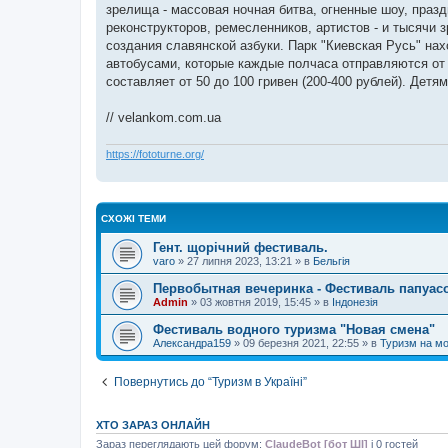
зрелища - массовая ночная битва, огненные шоу, празд
реконструкторов, ремесленников, артистов - и тысячи
создания славянской азбуки. Парк "Киевская Русь" н
автобусами, которые каждые полчаса отправляются от
составляет от 50 до 100 гривен (200-400 рублей). Дет
// velankom.com.ua
https://fototurne.org/
СХОЖІ ТЕМИ
Гент. щорічний фестиваль.
varo
»
27 липня 2023, 13:21
» в
Бельгія
Первобытная вечеринка - Фестиваль папуас
Admin
»
03 жовтня 2019, 15:45
» в
Індонезія
Фестиваль водного туризма "Новая смена"
Александра159
»
09 березня 2021, 22:55
» в
Туризм на мо
Повернутись до “Туризм в Україні”
ХТО ЗАРАЗ ОНЛАЙН
Зараз переглядають цей форум:
ClaudeBot [бот ШІ]
і 0 гостей