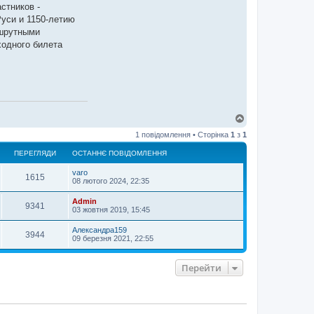
стников -
Руси и 1150-летию
ршрутными
ходного билета
Д
о
1 повідомлення • Сторінка
1
з
1
г
о
ПЕРЕГЛЯДИ
ОСТАННЄ ПОВІДОМЛЕННЯ
р
и
varo
1615
08 лютого 2024, 22:35
Admin
9341
03 жовтня 2019, 15:45
Александра159
3944
09 березня 2021, 22:55
Перейти