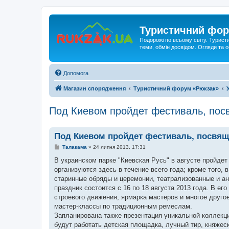
Туристичний фор
Подорожі по всьому світу. Турист
теми, обмін досвідом. Огляди та
Допомога
Магазин спорядження
Туристичний форум «Рюкзак»
Под Киевом пройдет фестиваль, по
Под Киевом пройдет фестиваль, посв
П
Талакама
»
24 липня 2013, 17:31
о
в
В украинском парке "Киевская Русь" в августе пройде
і
организуются здесь в течение всего года; кроме того,
д
о
старинные обряды и церемонии, театрализованные и ан
м
праздник состоится с 16 по 18 августа 2013 года. В ег
л
е
строевого движения, ярмарка мастеров и многое другое
н
мастер-классы по традиционным ремеслам.
н
я
Запланирована также презентация уникальной коллекц
будут работать детская площадка, лучный тир, княже