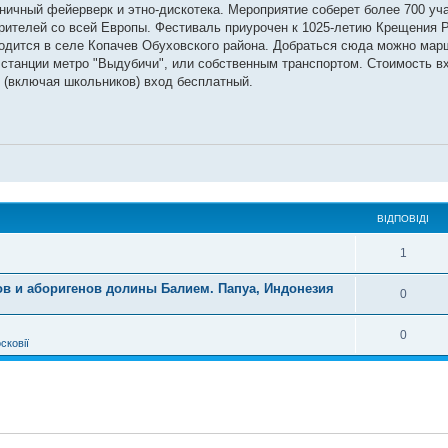
ничный фейерверк и этно-дискотека. Мероприятие соберет более 700 уча
 зрителей со всей Европы. Фестиваль приурочен к 1025-летию Крещения 
аходится в селе Копачев Обуховского района. Добраться сюда можно ма
 станции метро "Выдубичи", или собственным транспортом. Стоимость в
ям (включая школьников) вход бесплатный.
ВІДПОВІДІ
1
ов и аборигенов долины Балием. Папуа, Индонезия
0
0
сковії