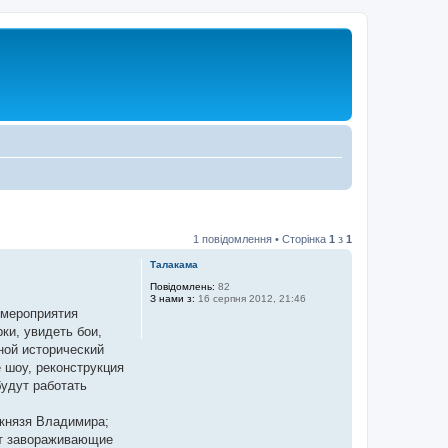
1 повідомлення • Сторінка
1
з
1
Талакама
Повідомлень:
82
З нами з:
16 серпня 2012, 21:46
 мероприятия
ки, увидеть бои,
ной исторический
е шоу, реконструкция
будут работать
 князя Владимира;
ут завораживающие