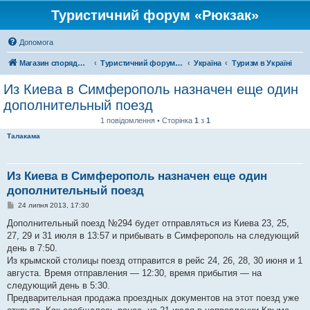
Туристичний форум «Рюкзак»
Допомога
Магазин спорядження
Туристичний форум «Рюкзак»
Україна
Туризм в Україні
Из Киева в Симферополь назначен еще один
дополнительный поезд
1 повідомлення • Сторінка
1
з
1
Талакама
Из Киева в Симферополь назначен еще один
дополнительный поезд
П
24 липня 2013, 17:30
о
в
Дополнительный поезд №294 будет отправляться из Киева 23, 25,
і
27, 29 и 31 июля в 13:57 и прибывать в Симферополь на следующий
д
о
день в 7:50.
м
Из крымской столицы поезд отправится в рейс 24, 26, 28, 30 июня и 1
л
е
августа. Время отправления — 12:30, время прибытия — на
н
следующий день в 5:30.
н
я
Предварительная продажа проездных документов на этот поезд уже