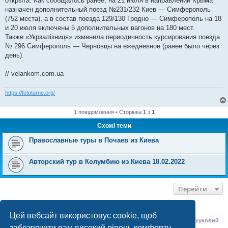
открыта. Как сообщалось ранее, на 21 июля в направлении Крыма
назначен дополнительный поезд №231/232 Киев — Симферополь
(752 места), а в состав поезда 129/130 Гродно — Симферополь на 18
и 20 июля включены 5 дополнительных вагонов на 180 мест.
Также «Укрзалізниця» изменила периодичность курсирования поезда
№ 296 Симферополь — Черновцы на ежедневное (ранее было через
день).
// velankom.com.ua
https://fototurne.org/
1 повідомлення • Сторінка
1
з
1
Схожі теми
Православные туры в Почаев из Киева
Авторский тур в Колумбию из Киева 18.02.2022
Перейти
ХТО ЗАРАЗ ОНЛАЙН
Цей вебсайт використовує cookie, щоб
Зараз переглядають цей форум:
ClaudeBot [бот ШІ]
,
Яндекс.Поиск [пошуковий
забезпечити вам високий рівень комфорту
бот]
і 1 гість