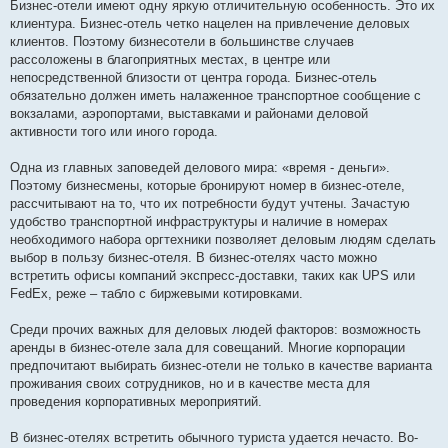
о
Бизнес-отели имеют одну яркую отличительную особенность. Это их
м
клиентура. Бизнес-отель четко нацелен на привлечение деловых
л
е
клиентов. Поэтому бизнесотели в большинстве случаев
н
рассоложены в благоприятных местах, в центре или
н
я
непосредственной близости от центра города. Бизнес-отель
обязательно должен иметь налаженное транспортное сообщение с
вокзалами, аэропортами, выставками и районами деловой
активности того или иного города.
Одна из главных заповедей делового мира: «время - деньги».
Поэтому бизнесмены, которые бронируют номер в бизнес-отеле,
рассчитывают на то, что их потребности будут учтены. Зачастую
удобство транспортной инфраструктуры и наличие в номерах
необходимого набора оргтехники позволяет деловым людям сделать
выбор в пользу бизнес-отеля. В бизнес-отелях часто можно
встретить офисы компаний экспресс-доставки, таких как UPS или
FedEx, реже – табло с биржевыми котировками.
Среди прочих важных для деловых людей факторов: возможность
аренды в бизнес-отеле зала для совещаний. Многие корпорации
предпочитают выбирать бизнес-отели не только в качестве варианта
проживания своих сотрудников, но и в качестве места для
проведения корпоративных мероприятий.
В бизнес-отелях встретить обычного туриста удается нечасто. Во-