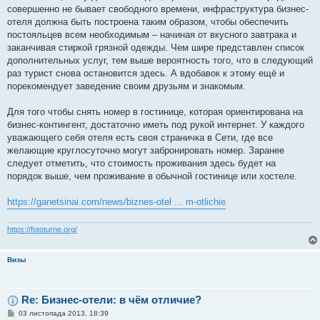
совершенно не бывает свободного времени, инфраструктура бизнес-
отеля должна быть построена таким образом, чтобы обеспечить
постояльцев всем необходимым – начиная от вкусного завтрака и
заканчивая стиркой грязной одежды. Чем шире представлен список
дополнительных услуг, тем выше вероятность того, что в следующий
раз турист снова остановится здесь. А вдобавок к этому ещё и
порекомендует заведение своим друзьям и знакомым.
Для того чтобы снять номер в гостинице, которая ориентирована на
бизнес-контингент, достаточно иметь под рукой интернет. У каждого
уважающего себя отеля есть своя страничка в Сети, где все
желающие круглосуточно могут забронировать номер. Заранее
следует отметить, что стоимость проживания здесь будет на
порядок выше, чем проживание в обычной гостинице или хостеле.
https://ganetsinai.com/news/biznes-otel ... m-otlichie
https://fototurne.org/
Визы
Re: Бизнес-отели: в чём отличие?
П
03 листопада 2013, 18:39