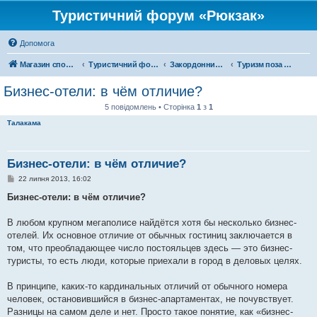
Туристичний форум «Рюкзак»
Допомога
Магазин спорядження
Туристичний форум «Рюкзак»
Закордонний туризм
Туризм поза територією України
Бизнес-отели: в чём отличие?
5 повідомлень • Сторінка
1
з
1
Талакама
Бизнес-отели: в чём отличие?
П
22 липня 2013, 16:02
о
в
Бизнес-отели: в чём отличие?
і
д
о
В любом крупном мегаполисе найдётся хотя бы несколько бизнес-
м
отелей. Их основное отличие от обычных гостиниц заключается в
л
е
том, что преобладающее число постояльцев здесь — это бизнес-
н
туристы, то есть люди, которые приехали в город в деловых целях.
н
я
В принципе, каких-то кардинальных отличий от обычного номера
человек, остановившийся в бизнес-апартаментах, не почувствует.
Разницы на самом деле и нет. Просто такое понятие, как «бизнес-