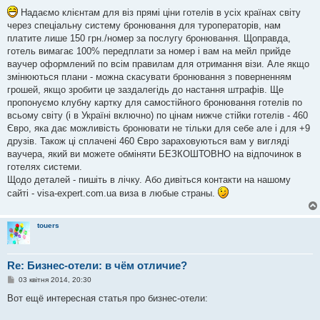
о
в
Надаємо клієнтам для віз прямі ціни готелів в усіх країнах світу
і
через спеціальну систему бронювання для туроператорів, нам
д
о
платите лише 150 грн./номер за послугу бронювання. Щоправда,
м
готель вимагає 100% передплати за номер і вам на мейл прийде
л
е
ваучер оформлений по всім правилам для отримання візи. Але якщо
н
змінюються плани - можна скасувати бронювання з поверненням
н
я
грошей, якщо зробити це заздалегідь до настання штрафів. Ще
пропонуємо клубну картку для самостійного бронювання готелів по
всьому світу (і в Україні включно) по цінам нижче стійки готелів - 460
Євро, яка дає можливість бронювати не тільки для себе але і для +9
друзів. Також ці сплачені 460 Євро зараховуються вам у вигляді
ваучера, який ви можете обміняти БЕЗКОШТОВНО на відпочинок в
готелях системи.
Щодо деталей - пишіть в лічку. Або дивіться контакти на нашому
сайті - visa-expert.com.ua виза в любые страны.
touers
Re: Бизнес-отели: в чём отличие?
П
03 квітня 2014, 20:30
о
в
Вот ещё интересная статья про бизнес-отели:
і
д