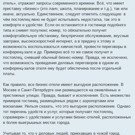
отель», отражает запросы современного времени. Всё, что имеет
приставку «бизнес» (это ланч, школа, планирование и т.д.), так или
иначе, актуально. Единственное, следует отметить следующее: в
чём постоялец явно не будет испытывать недостатка, так это в
комфорте и удобстве. Если он остановится в гостинице подобного
типа и снимет полулюкс номер, то обязательно получит
комфортабельную обстановку, безупречное обслуживание, вкусные
завтраки, высокоскоростной интернет, а в придачу к этому и
возможность воспользоваться химчисткой, провести переговоры в
конференц-зале и др. Примерно всё то же самое получит и
постоялец, снявший обычный бизнес-номер. Правда, не исключено,
что возможность проведения деловых переговоров в одном из
конференц-залов отеля ему будет обеспечена после отдельной
платы.
Как правило, все бизнес-отели имеют выгодное расположение. В
Москве и Санкт-Петербурге они размещаются на оживлённых и
престижных улицах. Правда, бывают и исключения. Есть множество
примеров гостиниц, размещённых рядом с аэропортами или
вокзалами. Нельзя сказать, что это выгодное расположение. Однако
тот перечень удобств и услуг, которые получает постоялец,
соразмерен с удобствами и услугами бизнес-отелей, расположенных
в более выигрышных местах города.
Учитывая то, что у деловых людей, приехавших в чужой город,