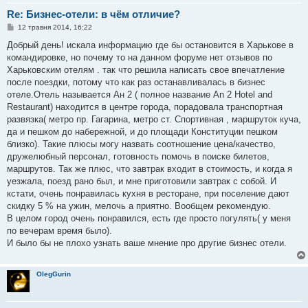
Re: Бизнес-отели: в чём отличие?
П
12 травня 2014, 16:22
о
в
Добрый день! искала информацию где бы остановится в Харькове в
і
командировке, но почему то на данном форуме нет отзывов по
д
о
Харьковским отелям . так что решила написать свое впечатление
м
после поездки, потому что как раз останавливалась в бизнес
л
е
отеле.Отель называется Ан 2 ( полное название An 2 Hotel and
н
Restaurant) находится в центре города, порадовала транспортная
н
я
развязка( метро пр. Гагарина, метро ст. Спортивная , маршруток куча,
да и пешком до набережной, и до площади Конституции пешком
близко). Такие плюсы могу назвать соотношение цена/качество,
дружелюбный персонал, готовность помочь в поиске билетов,
маршрутов. Так же плюс, что завтрак входит в стоимость, и когда я
уезжала, поезд рано был, и мне приготовили завтрак с собой. И
кстати, очень понравилась кухня в ресторане, при поселение дают
скидку 5 % на ужин, мелочь а приятно. Вообщем рекомендую.
В целом город очень понравился, есть где просто погулять( у меня
по вечерам время было).
И было бы не плохо узнать ваше мнение про другие бизнес отели.
OlegGurin