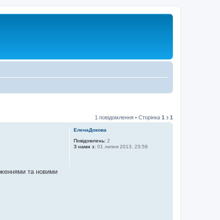
1 повідомлення • Сторінка
1
з
1
ЕленаДокова
Повідомлень:
2
З нами з:
01 липня 2013, 23:59
аженнями та новими