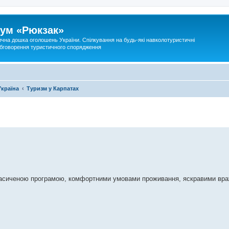
ум «Рюкзак»
ична дошка оголошень України. Спілкування на будь-які навколотуристичні
 обговорення туристичного спорядження
Україна
Туризм у Карпатах
 з насиченою програмою, комфортними умовами проживання, яскравими вр