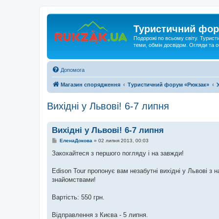
Туристичний фор
Подорожі по всьому світу. Турист
теми, обмін досвідом. Огляди та
Допомога
Магазин спорядження
Туристичний форум «Рюкзак»
Вихідні у Львові! 6-7 липня
Вихідні у Львові! 6-7 липня
П
ЕленаДокова
»
02 липня 2013, 00:03
о
в
Закохайтеся з першого погляду і на завжди!
і
д
о
Edison Tour пропонує вам незабутні вихідні у Львові
м
знайомствами!
л
е
н
Вартість: 550 грн.
н
я
Відправлення з Києва - 5 липня.