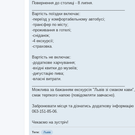
Повернення до столиці - 8 липня.
____________________________________________
Вартість поїздки включає:
-переїзд у комфортабельному автобусі;
-трансфер по місту;
-проживання в готелі;
-сніданок;
-4 екскурсії;
-страховка.
Вартість не включає:
-додаткове харчування;
-вхідні квитки до музеіїв;
-дигустацію пива;
-власні витрати.
____________________________________________
Можлива за бажанням екскурсія "Львів зі смаком кави", в
смак терпкого напою (повідомляти завчасно).
Забронювати місця та дізнатись додаткову інформацію
063-151-85-06.
Чекаємо на зустріч!
Теги:
Львів