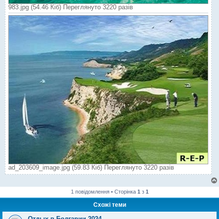
983.jpg (54.46 Кіб) Переглянуто 3220 разів
ad_203609_image.jpg (59.83 Кіб) Переглянуто 3220 разів
1 повідомлення • Сторінка
1
з
1
Схожі теми
Отдых в Болгарии 2024