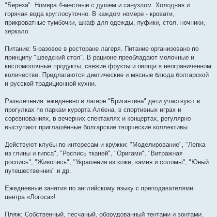
"Береза". Номера 4-местные с душем и санузлом. Холодная и
горячая вода круглосуточно. В каждом номере - кровати,
прикроватные тумбочки, шкаф для одежды, пуфики, стол, ночники,
зеркало.
Питание: 5-разовое в ресторане лагеря. Питание организовано по
принципу "шведский стол". В рационе преобладают молочные и
кисломолочные продукты, свежие фрукты и овощи в неограниченном
количестве. Предлагаются диетические и мясные блюда болгарской
и русской традиционной кухни.
Развлечения: ежедневно в лагере "Бригантина" дети участвуют в
прогулках по паркам курорта Албена, в спортивных играх и
соревнованиях, в вечерних спектаклях и концертах, регулярно
выступают приглашённые болгарские творческие коллективы.
Действуют клубы по интересам и кружки: "Моделирование", "Лепка
из глины и гипса", "Роспись тканей", "Оригами", "Витражная
роспись", "Живопись", "Украшения из кожи, камня и соломы", "Юный
путешественник" и др.
Ежедневные занятия по английскому языку с преподавателями
центра «Логоса»!
Пляж: Собственный, песчаный, оборудованный тентами и зонтами.