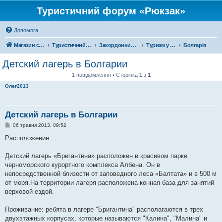
Туристичний форум «Рюкзак»
Допомога
Магазин спорядження
Туристичний форум «Рюкзак»
Закордонний туризм
Туризм у Європі
Болгарія
Детский лагерь в Болгарии
1 повідомлення • Сторінка
1
з
1
Олег2013
Детский лагерь в Болгарии
П
06 травня 2013, 09:52
о
в
Расположение:
і
д
о
Детский лагерь «Бригантина» расположен в красивом парке
м
черноморского курортного комплекса Албена. Он в
л
е
непосредственной близости от заповедного леса «Балтата» и в 500 м
н
от моря.На территории лагеря расположена конная база для занятий
н
я
верховой ездой.
Проживание: ребята в лагере "Бригантина" располагаются в трех
двухэтажных корпусах, которые называются "Калина", "Малина" и