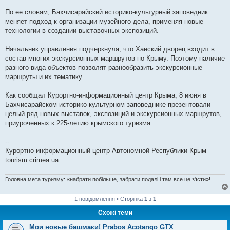
По ее словам, Бахчисарайский историко-культурный заповедник
меняет подход к организации музейного дела, применяя новые
технологии в создании выставочных экспозиций.
Начальник управления подчеркнула, что Ханский дворец входит в
состав многих экскурсионных маршрутов по Крыму. Поэтому наличие
разного вида объектов позволят разнообразить экскурсионные
маршруты и их тематику.
Как сообщал Курортно-информационный центр Крыма, 8 июня в
Бахчисарайском историко-культурном заповеднике презентовали
целый ряд новых выставок, экспозиций и экскурсионных маршрутов,
приуроченных к 225-летию крымского туризма.
--
Курортно-информационный центр Автономной Республики Крым
tourism.crimea.ua
Головна мета туризму: «набрати побільше, забрати подалі і там все це з'їсти»!
1 повідомлення • Сторінка
1
з
1
Схожі теми
Мои новые башмаки! Prabos Acotango GTX