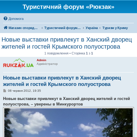
Туристичний форум «Рюкзак»
Допомога
Магазин спорядження
Туристичний форум «Рюкзак»
Україна
Туризм у Криму
Новые выставки привлекут в Ханский дворец
жителей и гостей Крымского полуострова
1 повідомлення • Сторінка
1
з
1
Admin
Адміністратор
Новые выставки привлекут в Ханский дворец
жителей и гостей Крымского полуострова
П
08 червня 2012, 19:35
о
в
Новые выставки привлекут в Ханский дворец жителей и гостей
і
полуострова, – уверены в Минкурортов
д
о
м
л
е
н
н
я