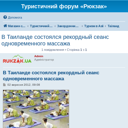
Туристичний форум «Рюкзак»
Допомога
Магазин спорядження
Туристичний форум «Рюкзак»
Закордонний туризм
Туризм в Азії
Таїланд
В Таиланде состоялся рекордный сеанс
одновременного массажа
1 повідомлення • Сторінка
1
з
1
Admin
Адміністратор
В Таиланде состоялся рекордный сеанс
одновременного массажа
П
02 вересня 2012, 09:08
о
в
і
д
о
м
л
е
н
н
я