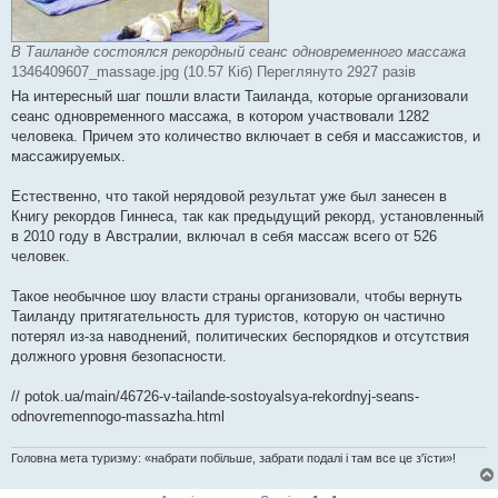
В Таиланде состоялся рекордный сеанс одновременного массажа
1346409607_massage.jpg (10.57 Кіб) Переглянуто 2927 разів
На интересный шаг пошли власти Таиланда, которые организовали
сеанс одновременного массажа, в котором участвовали 1282
человека. Причем это количество включает в себя и массажистов, и
массажируемых.
Естественно, что такой нерядовой результат уже был занесен в
Книгу рекордов Гиннеса, так как предыдущий рекорд, установленный
в 2010 году в Австралии, включал в себя массаж всего от 526
человек.
Такое необычное шоу власти страны организовали, чтобы вернуть
Таиланду притягательность для туристов, которую он частично
потерял из-за наводнений, политических беспорядков и отсутствия
должного уровня безопасности.
// potok.ua/main/46726-v-tailande-sostoyalsya-rekordnyj-seans-
odnovremennogo-massazha.html
Головна мета туризму: «набрати побільше, забрати подалі і там все це з'їсти»!