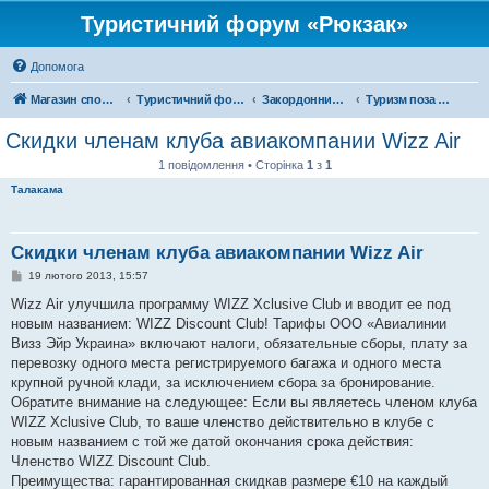
Туристичний форум «Рюкзак»
Допомога
Магазин спорядження
Туристичний форум «Рюкзак»
Закордонний туризм
Туризм поза територією України
Скидки членам клуба авиакомпании Wizz Air
1 повідомлення • Сторінка
1
з
1
Талакама
Скидки членам клуба авиакомпании Wizz Air
П
19 лютого 2013, 15:57
о
в
Wizz Air улучшила программу WIZZ Xclusive Club и вводит ее под
і
новым названием: WIZZ Discount Club! Тарифы ООО «Авиалинии
д
о
Визз Эйр Украина» включают налоги, обязательные сборы, плату за
м
перевозку одного места регистрируемого багажа и одного места
л
е
крупной ручной клади, за исключением сбора за бронирование.
н
Обратите внимание на следующее: Если вы являетесь членом клуба
н
я
WIZZ Xclusive Club, то ваше членство действительно в клубе с
новым названием с той же датой окончания срока действия:
Членство WIZZ Discount Club.
Преимущества: гарантированная скидкав размере €10 на каждый