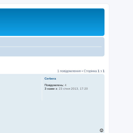
1 повідомлення • Сторінка
1
з
1
Cerbera
Повідомлень:
4
З нами з:
23 січня 2013, 17:20
Д