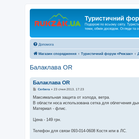
Туристичний фор
Подорожі по всьому світу. Турист
теми, обмін досвідом. Огляди та
Допомога
Магазин спорядження
Туристичний форум «Рюкзак»
Балаклава OR
Балаклава OR
П
Cerbera
»
23 січня 2013, 17:23
о
в
Максимальная защита от холода, ветра.
і
В области носа использована сетка для облегчения ды
д
о
Материал - флис.
м
л
е
Цена - 149 грн.
н
н
я
Телефон для связи 093-014-0608 Костя или в ЛС.