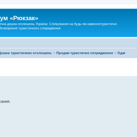
ум «Рюкзак»
ична дошка оголошень України. Спілкування на будь-які навколотуристичні
 обговорення туристичного спорядження
Дошки туристичних оголошень
Продам туристичне спорядження
Одяг
хания.