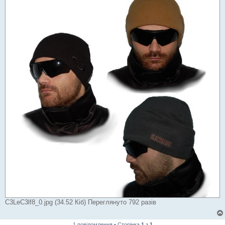
C3LeC3lf8_0.jpg (34.52 Кіб) Переглянуто 792 разів
1 повідомлення • Сторінка
1
з
1