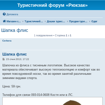
Туристичний форум «Рюкзак»
Допомога
Магазин спорядження
Туристичний форум «Рюкзак»
Дошки туристичних оголошень
Продам туристичне спорядження
Одяг
Шапка флис
1 повідомлення • Сторінка
1
з
1
Cerbera
Шапка флис
П
23 січня 2013, 17:22
о
в
Шапочка из флиса с тисненым логотипом. Высокое качество
і
материала обеспечивает высокую теплоизоляцию и комфорт как во
д
о
время повседневной носки, так во время занятий различными
м
зимними видами спорта.
л
е
н
Цена: 59 грн.
н
я
Телефон для связи 093-014-0608 Костя или в ЛС.