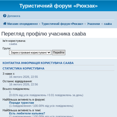
Туристичний форум «Рюкзак»
Допомога
Магазин спорядження
Туристичний форум «Рюкзак»
Учасники
caaba
Перегляд профілю учасника caaba
Ім'я користувача:
caaba
Групи:
КОНТАКТНА ІНФОРМАЦІЯ КОРИСТУВАЧА CAABA
СТАТИСТИКА КОРИСТУВАЧА
З нами з:
16 лютого 2026, 22:55
Останнє відвідування:
16 лютого 2026, 22:56
Всього повідомлень:
1
(0.01% від усіх повідомлень / 0.01 повідомлень за день)
Найбільша активність в форумі:
Поради туристам
(1 повідомлення / 100.00% від усіх повідомлень)
Найбільша активність в темі:
Есть любители кальяна?
(1 повідомлення / 100.00% від усіх повідомлень)