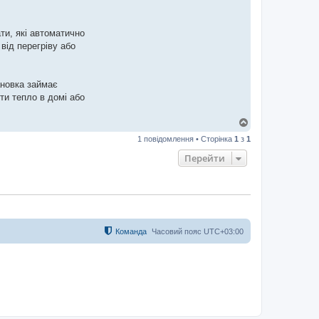
ти, які автоматично
від перегріву або
ановка займає
ти тепло в домі або
Д
о
1 повідомлення • Сторінка
1
з
1
г
о
Перейти
р
и
Команда
Часовий пояс
UTC+03:00