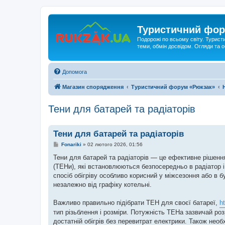
Туристичний фор
Подорожі по всьому світу. Турист
теми, обмін досвідом. Огляди та
Допомога
Магазин спорядження
Туристичний форум «Рюкзак»
Тени для батарей та радіаторів
Тени для батарей та радіаторів
П
Fonariki
»
02 лютого 2026, 01:56
о
в
Тени для батарей та радіаторів — це ефективне рішенн
і
(ТЕНи), які встановлюються безпосередньо в радіатор і
д
о
спосіб обігріву особливо корисний у міжсезоння або в
м
незалежно від графіку котельні.
л
е
н
Важливо правильно підібрати ТЕН для своєї батареї,
h
н
я
тип різьблення і розміри. Потужність ТЕНа зазвичай ро
достатній обігрів без перевитрат електрики. Також нео