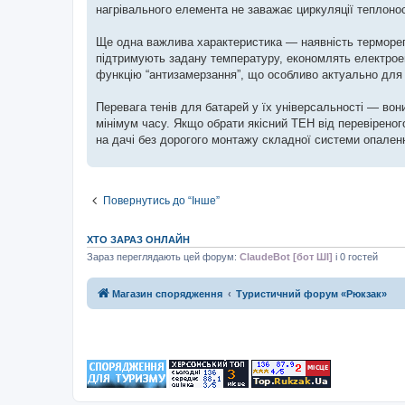
нагрівального елемента не заважає циркуляції теплонос
Ще одна важлива характеристика — наявність терморегу
підтримують задану температуру, економлять електроен
функцію “антизамерзання”, що особливо актуально дл
Перевага тенів для батарей у їх універсальності — вон
мінімум часу. Якщо обрати якісний ТЕН від перевіреног
на дачі без дорогого монтажу складної системи опален
Повернутись до “Інше”
ХТО ЗАРАЗ ОНЛАЙН
Зараз переглядають цей форум:
ClaudeBot [бот ШІ]
і 0 гостей
Магазин спорядження
Туристичний форум «Рюкзак»