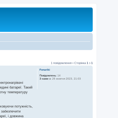
1 повідомлення • Сторінка
1
з
1
Fonariki
Повідомлень:
14
З нами з:
26 жовтня 2023, 21:03
ектронагрівачі
едині батареї. Такий
ортну температуру
ховуючи потужність,
б забезпечити
реї, і довжина