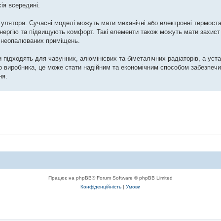
ія всередині.
лятора. Сучасні моделі можуть мати механічні або електронні термоста
ергію та підвищують комфорт. Такі елементи також можуть мати захист 
я неопалюваних приміщень.
и підходять для чавунних, алюмінієвих та біметалічних радіаторів, а уст
о виробника, це може стати надійним та економічним способом забезпечи
ня.
Працює на phpBB® Forum Software © phpBB Limited
Конфіденційність
|
Умови