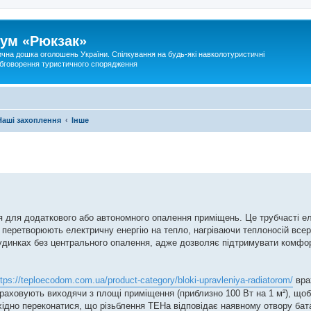
ум «Рюкзак»
ична дошка оголошень України. Спілкування на будь-які навколотуристичні
 обговорення туристичного спорядження
Наші захоплення
Інше
я для додаткового або автономного опалення приміщень. Це трубчасті ел
 перетворюють електричну енергію на тепло, нагріваючи теплоносій всер
 будинках без центрального опалення, адже дозволяє підтримувати комф
ttps://teploecodom.com.ua/product-category/bloki-upravleniya-radiatorom/
вра
зраховують виходячи з площі приміщення (приблизно 100 Вт на 1 м²), що
бхідно переконатися, що різьблення ТЕНа відповідає наявному отвору бата