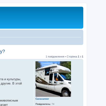
му?
1 повідомлення • Сторінка
1
з
1
та и культуры,
другие. В этой
Caravanner
, живописным
Повідомлень:
74
агает