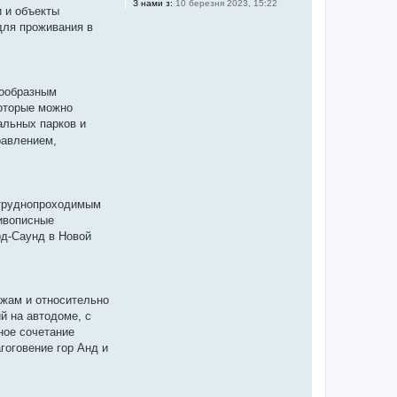
З нами з:
10 березня 2023, 15:22
и и объекты
для проживания в
нообразным
которые можно
альных парков и
равлением,
 труднопроходимым
живописные
рд-Саунд в Новой
ажам и относительно
й на автодоме, с
ное сочетание
гоговение гор Анд и