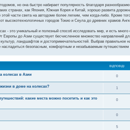
тодомов, но она быстро набирает популярность благодаря разнообразию
их странах, как Япония, Южная Корея и Китай, хорошо развита дорожна
 этой части света на автодоме более легким, чем когда-либо. Кроме тог
 от высокотехнологичных городов Токио и Сеула до древних храмов Ангк
сах - это уникальный и полезный способ исследовать мир, и есть много 
 От Европы до Азии существует бесчисленное множество направлений дл
 культур, ландшафтов и достопримечательностей. Выбрав правильное н
е насладиться безопасным, комфортным и незабываемым путешествием 
ВІДПОВІДІ
а колесах в Азии
0
жизни в доме на колесах?
1
утешествий: какие места можно посетить и как это
0
0
5