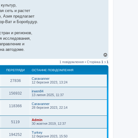
 культур,
я сеть и растет
о, Азия предлагает
ор-Ват и Боробудур.
стран и регионов,
я исследования,
аправление и
на автодоме.
Д
о
1 повідомлення • Сторінка
1
з
1
г
о
ПЕРЕГЛЯДИ
ОСТАННЄ ПОВІДОМЛЕННЯ
р
и
Caravanner
27836
12 березня 2023, 13:24
irwen84
156932
13 липня 2025, 11:37
Caravanner
118366
28 березня 2023, 22:14
Admin
5119
30 жовтня 2019, 12:37
Turkey
194252
12 березня 2023, 15:50