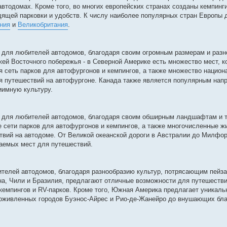
втодомах. Кроме того, во многих европейских странах созданы кемпинг
дящей парковки и удобств. К числу наиболее популярных стран Европы 
ния
и
Великобритания
.
 для любителей автодомов, благодаря своим огромным размерам и раз
ей Восточного побережья - в Северной Америке есть множество мест, 
 сеть парков для автофургонов и кемпингов, а также множество национ
я путешествий на автофургоне. Канада также является популярным нап
иимную культуру.
я для любителей автодомов, благодаря своим обширным ландшафтам и
е сети парков для автофургонов и кемпингов, а также многочисленные 
вий на автодоме. От Великой океанской дороги в Австралии до Милфо
ваемых мест для путешествий.
телей автодомов, благодаря разнообразию культур, потрясающим пейз
ина, Чили и Бразилия, предлагают отличные возможности для путешестви
емпингов и RV-парков. Кроме того, Южная Америка предлагает уникаль
 оживленных городов Буэнос-Айрес и Рио-де-Жанейро до внушающих бла