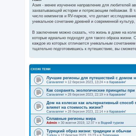
Азия - менее изученное направление для любителей ав
захватывающей истории и потрясающим пейзажам. В так
число кемпингов и RV-парков, что делает исследование
уникальное сочетание древней и современной культур,
В заключение можно сказать, что жизнь в доме на коле
которые идеально подходят для такого образа жизни.
каждое из которых отличается уникальным сочетанием
тщательно подготовившись к путешествию, вы сможет
СХОЖІ ТЕМИ
Лучшие регионы для путешествий с домом н
Caravanner
»
12 березня 2023, 13:24
» в
Караванінґ
Как сохранять экологические принципы при 
Caravanner
»
28 березня 2023, 22:19
» в
Караванінґ
Дом на колесах как альтернативный способ п
влияет на стоимость жизни?
Caravanner
»
28 березня 2023, 22:14
» в
Караванінґ
Сплавные регионы мира
Admin
»
30 жовтня 2019, 12:37
» в
Водний туризм
Турецкий образ жизни: традиции и обычаи
Turkey
»
12 березня 2023, 15:23
» в
Туреччина