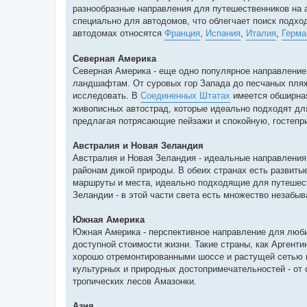
разнообразные направления для путешественников на а
специально для автодомов, что облегчает поиск подхо
автодомах относятся
Франция
,
Испания
,
Италия
,
Герма
Северная Америка
Северная Америка - еще одно популярное направление
ландшафтам. От суровых гор Запада до песчаных пляж
исследовать. В
Соединенных Штатах
имеется обширная
живописных автострад, которые идеально подходят дл
предлагая потрясающие пейзажи и спокойную, гостепр
Австралия и Новая Зеландия
Австралия и Новая Зеландия - идеальные направлени
районам дикой природы. В обеих странах есть развиты
маршруты и места, идеально подходящие для путешест
Зеландии - в этой части света есть множество незабы
Южная Америка
Южная Америка - перспективное направление для люби
доступной стоимости жизни. Такие страны, как Аргент
хорошо отремонтированными шоссе и растущей сетью к
культурных и природных достопримечательностей - от
тропических лесов Амазонки.
Азия