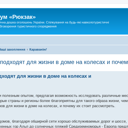
ум «Рюкзак»
ична дошка оголошень України. Спілкування на будь-які навколотуристичні
 обговорення туристичного спорядження
Наші захоплення
Караванінґ
 подходят для жизни в доме на колесах и поче
дходят для жизни в доме на колесах и
 полезным опытом, предлагая возможность исследовать различные мес
рые страны и регионы более благоприятны для такого образа жизни, чем 
ов для жизни в доме на колесах, и почему их стоит рассмотреть.
домов, благодаря обширной сети хорошо обслуживаемых дорог и шоссе
женных гор Альп до солнечных пляжей Средиземноморья - Европа предл