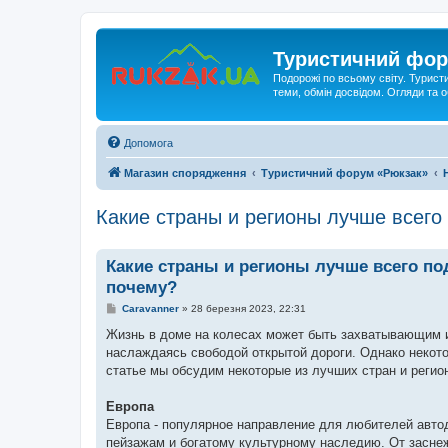
Туристичний фор
Подорожі по всьому світу. Турист
теми, обмін досвідом. Огляди та
Допомога
Магазин спорядження
Туристичний форум «Рюкзак»
Какие страны и регионы лучше всего
Какие страны и регионы лучше всего по
почему?
П
Caravanner
»
28 березня 2023, 22:31
о
в
Жизнь в доме на колесах может быть захватывающим и
і
наслаждаясь свободой открытой дороги. Однако некото
д
о
статье мы обсудим некоторые из лучших стран и регион
м
л
е
Европа
н
Европа - популярное направление для любителей авто
н
я
пейзажам и богатому культурному наследию. От засне