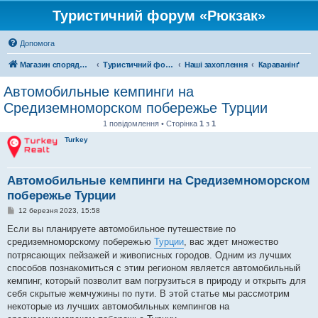
Туристичний форум «Рюкзак»
Допомога
Магазин спорядження
Туристичний форум «Рюкзак»
Наші захоплення
Караванінґ
Автомобильные кемпинги на
Средиземноморском побережье Турции
1 повідомлення • Сторінка
1
з
1
Turkey
Автомобильные кемпинги на Средиземноморском
побережье Турции
П
12 березня 2023, 15:58
о
в
Если вы планируете автомобильное путешествие по
і
средиземноморскому побережью
Турции
, вас ждет множество
д
о
потрясающих пейзажей и живописных городов. Одним из лучших
м
способов познакомиться с этим регионом является автомобильный
л
е
кемпинг, который позволит вам погрузиться в природу и открыть для
н
себя скрытые жемчужины по пути. В этой статье мы рассмотрим
н
я
некоторые из лучших автомобильных кемпингов на