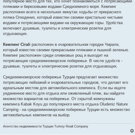
популярное место для тех, кто хочет познакомиться с потрясающими
пляжами и бирюзовыми водами Средиземного моря. Кемпинг
расположен всего в нескольких минутах ходьбы от прекрасного
пляжа Олюдениз, который известен своими кристально чистыми
водами и потрясающими видами на окружающие горы. Удобства
включают душевые, туалеты и электрические розетки для
отдыхающих.
Кемпинг Cirali
расположен в очаровательном городке Чирали,
который известен своими прекрасными пляжами и пышной зеленью.
Кемпинг расположен среди оливковых рощ и выходит на
потрясающее средиземноморское побережье. В числе удобств -
душевые, туалеты и электрические розетки для отдыхающих.
Средиземноморское побережье Турции предлагает множество
потрясающих пейзажей и очаровательных городков, что делает его
идеальным местом для автомобильного кемпинга. Если вы ищете
уединенное место для отдыха или оживленный пляж, вы найдете
множество вариантов на побережье. От скрытой жемчужины
кемпинга Kabak Koyu до популярного места отдыха Oludeniz Nature
Camping - на средиземноморском побережье Турции есть множество
автомобильных кемпингов на выбор.
Агентство недвижимости Турции Turkey Realt Company