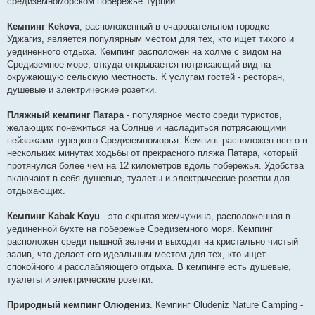
средиземноморском побережье Турции.
Кемпинг Kekova
, расположенный в очаровательном городке
Уджагиз, является популярным местом для тех, кто ищет тихого и
уединенного отдыха. Кемпинг расположен на холме с видом на
Средиземное море, откуда открывается потрясающий вид на
окружающую сельскую местность. К услугам гостей - ресторан,
душевые и электрические розетки.
Пляжный кемпинг Патара
- популярное место среди туристов,
желающих понежиться на Солнце и насладиться потрясающими
пейзажами турецкого Средиземноморья. Кемпинг расположен всего в
нескольких минутах ходьбы от прекрасного пляжа Патара, который
протянулся более чем на 12 километров вдоль побережья. Удобства
включают в себя душевые, туалеты и электрические розетки для
отдыхающих.
Кемпинг Kabak Koyu
- это скрытая жемчужина, расположенная в
уединенной бухте на побережье Средиземного моря. Кемпинг
расположен среди пышной зелени и выходит на кристально чистый
залив, что делает его идеальным местом для тех, кто ищет
спокойного и расслабляющего отдыха. В кемпинге есть душевые,
туалеты и электрические розетки.
Природный кемпинг Олюдениз
. Кемпинг Oludeniz Nature Camping -