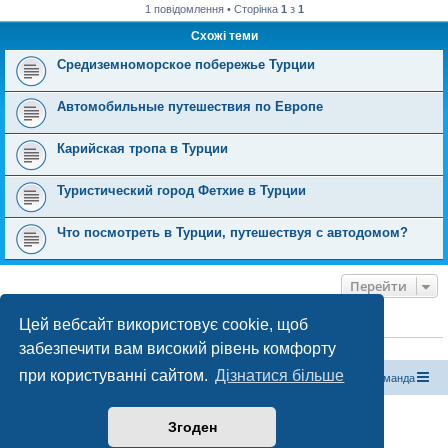
1 повідомлення • Сторінка
1
з
1
Схожі теми
Средиземноморское побережье Турции
Автомобильные путешествия по Европе
Карийская тропа в Турции
Туристический город Фетхие в Турции
Что посмотреть в Турции, путешествуя с автодомом?
Перейти
Цей вебсайт використовує cookie, щоб
ХТО ЗАРАЗ ОНЛАЙН
забезпечити вам високий рівень комфорту
Зараз переглядають цей форум:
ClaudeBot [бот ШІ]
і 0 гостей
при користуванні сайтом.
Дізнатися більше
Магазин спорядження
Туристичний форум «Рюкзак»
Команда
Працює на phpBB® Forum Software © phpBB Limited
Згоден
Конфіденційність
|
Умови