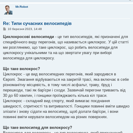
Mr.Robot
Re: Типи сучасних велосипедів
П
10 березня 2023, 14:48
о
в
Циклокросові велосипеди
- це тип велосипедів, які призначені для
і
специфічного виду перегонів, що називається циклокрос. У цій статті
д
о
ми розглянемо, що таке циклокрос, що робить велосипеди для
м
циклокросу унікальними та на що звертати увагу при виборі
л
е
велосипеда для циклокросу.
н
н
я
Що таке велокрос?
Циклокрос - це вид велосипедних перегонів, який зародився в
Європі. Змагання відбуваються на закритій трасі, яка включає в себе
різноманітну місцевість, в тому числі асфальт, траву, бруд і
перешкоди, такі як бар'єри і сходи. Зазвичай перегони тривають від
30 до 60 хвилин, і гонщики проїжджають кілька кіл траси.
Циклокрос - складний вид спорту, який вимагає поєднання
швидкості, спритності та витривалості. Гонщики повинні вміти швидко
злізати і знову сідати на велосипед, щоб долати бар'єри, і вони
повинні вміти керувати велосипедом на різних поверхнях.
Що таке велосипед для велокросу?
Велосипед для велокросу - це тип велосипеда, який призначений