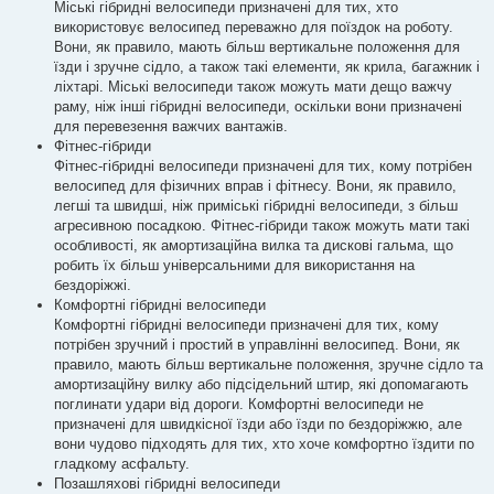
Міські гібридні велосипеди призначені для тих, хто
використовує велосипед переважно для поїздок на роботу.
Вони, як правило, мають більш вертикальне положення для
їзди і зручне сідло, а також такі елементи, як крила, багажник і
ліхтарі. Міські велосипеди також можуть мати дещо важчу
раму, ніж інші гібридні велосипеди, оскільки вони призначені
для перевезення важчих вантажів.
Фітнес-гібриди
Фітнес-гібридні велосипеди призначені для тих, кому потрібен
велосипед для фізичних вправ і фітнесу. Вони, як правило,
легші та швидші, ніж приміські гібридні велосипеди, з більш
агресивною посадкою. Фітнес-гібриди також можуть мати такі
особливості, як амортизаційна вилка та дискові гальма, що
робить їх більш універсальними для використання на
бездоріжжі.
Комфортні гібридні велосипеди
Комфортні гібридні велосипеди призначені для тих, кому
потрібен зручний і простий в управлінні велосипед. Вони, як
правило, мають більш вертикальне положення, зручне сідло та
амортизаційну вилку або підсідельний штир, які допомагають
поглинати удари від дороги. Комфортні велосипеди не
призначені для швидкісної їзди або їзди по бездоріжжю, але
вони чудово підходять для тих, хто хоче комфортно їздити по
гладкому асфальту.
Позашляхові гібридні велосипеди