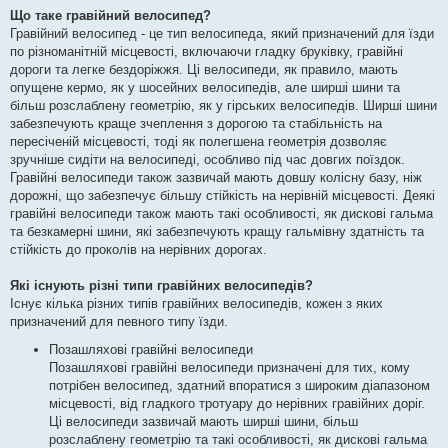
Що таке гравійний велосипед?
Гравійний велосипед - це тип велосипеда, який призначений для їзди
по різноманітній місцевості, включаючи гладку бруківку, гравійні
дороги та легке бездоріжжя. Ці велосипеди, як правило, мають
опущене кермо, як у шосейних велосипедів, але ширші шини та
більш розслаблену геометрію, як у гірських велосипедів. Ширші шини
забезпечують краще зчеплення з дорогою та стабільність на
пересіченій місцевості, тоді як полегшена геометрія дозволяє
зручніше сидіти на велосипеді, особливо під час довгих поїздок.
Гравійні велосипеди також зазвичай мають довшу колісну базу, ніж
дорожні, що забезпечує більшу стійкість на нерівній місцевості. Деякі
гравійні велосипеди також мають такі особливості, як дискові гальма
та безкамерні шини, які забезпечують кращу гальмівну здатність та
стійкість до проколів на нерівних дорогах.
Які існують різні типи гравійних велосипедів?
Існує кілька різних типів гравійних велосипедів, кожен з яких
призначений для певного типу їзди.
Позашляхові гравійні велосипеди
Позашляхові гравійні велосипеди призначені для тих, кому
потрібен велосипед, здатний впоратися з широким діапазоном
місцевості, від гладкого тротуару до нерівних гравійних доріг.
Ці велосипеди зазвичай мають ширші шини, більш
розслаблену геометрію та такі особливості, як дискові гальма