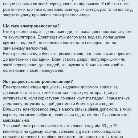
і
популярнішими як засіб пересування та відпочинку. У цій статті ми
д
о
розглянемо, що таке електровелосипед, як він працює та на що слід
м
звертати увагу при виборі електровелосипеда.
л
е
н
Що таке електровелосипед?
н
я
Електровелосипеди - це велосипеди, які оснащені електродвигуном
та акумулятором. Електродвигун допомагає водієві, полегшуючи
крутіння педалей і дозволяючи їздити далі і швидше, ніж на
звичайному велосипеді.
Електровелосипеди бувають різних стилів, від приміських і гірських
до вантажних і складних. Вони стають дедалі популярнішими як
засіб пересування для людей, які шукають більш екологічний та
ефективний спосіб пересування.
Як працюють електровелосипеди?
Електровелосипеди працюють, надаючи допомогу водієві за
допомогою двигуна, який живиться від акумулятора. Двигун
активується, коли користувач починає крутити педалі, і забезпечує
додаткову потужність, щоб допомогти йому крутити педалі.
Більшість електровелосипедів мають кілька рівнів допомоги, з яких
користувач може вибрати, починаючи від мінімальної допомоги до
максимальної.
Зазвичай електровелосипеди мають запас ходу від 30 до 70
кілометрів на одному заряді, залежно від ваги велосипедиста,
рельєфу місцевості та рівня допомоги, що надається. Їх можна