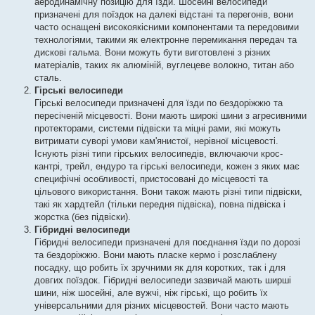
аеродинамічну позицію для їзди. Шосейні велосипеди
призначені для поїздок на далекі відстані та перегонів, вони
часто оснащені високоякісними компонентами та передовими
технологіями, такими як електронне перемикання передач та
дискові гальма. Вони можуть бути виготовлені з різних
матеріалів, таких як алюміній, вуглецеве волокно, титан або
сталь.
Гірські велосипеди
Гірські велосипеди призначені для їзди по бездоріжжю та
пересіченій місцевості. Вони мають широкі шини з агресивними
протекторами, системи підвіски та міцні рами, які можуть
витримати суворі умови кам'янистої, нерівної місцевості.
Існують різні типи гірських велосипедів, включаючи крос-
кантрі, трейл, ендуро та гірські велосипеди, кожен з яких має
специфічні особливості, пристосовані до місцевості та
цільового використання. Вони також мають різні типи підвіски,
такі як хардтейл (тільки передня підвіска), повна підвіска і
жорстка (без підвіски).
Гібридні велосипеди
Гібридні велосипеди призначені для поєднання їзди по дорозі
та бездоріжжю. Вони мають пласке кермо і розслаблену
посадку, що робить їх зручними як для коротких, так і для
довгих поїздок. Гібридні велосипеди зазвичай мають ширші
шини, ніж шосейні, але вужчі, ніж гірські, що робить їх
універсальними для різних місцевостей. Вони часто мають