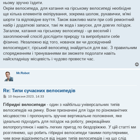
ньому зручно їздити.
Окрім велосипеда, для катання на гірському велосипеді необхідне
ще кілька елементів екіпірування, зокрема шолом, рукавички, м'які
шорти та відповідне взуття. Також важливо мати при собі ремонтний
набір і додаткові запаси, такі як вода і закуски, для довгих поїздок.
Загалом, катання на гірському велосипеді - це веселий і
захоплюючий спосіб дослідити природу та випробувати себе
фізично. Незалежно від того, новачок ви чи досвідчений
велосипедист, гірський велосипед знайдеться для вас. З правильним
спорядженням і тренуваннями ви зможете подолати навіть
найскладнішу місцевість і чудово провести час.
Mr.Robot
Re: Типи сучасних велосипедів
П
10 березня 2023, 14:33
о
в
Гібридні велосипеди
- один з найбільш універсальних типів
і
велосипедів на ринку. Вони призначені для їзди по різноманітних
д
о
місцевостях і пропонують зручне вертикальне положення, яке
м
ідеально підходить для поїздок на роботу, рекреаційних
л
е
велопрогулянок і навіть легких пригод по бездоріжжю. У цій статті ми
н
розглянемо, що робить гібридні велосипеди такими популярними,
н
я
чим вони відрізняються від інших типів велосипедів і на що слід