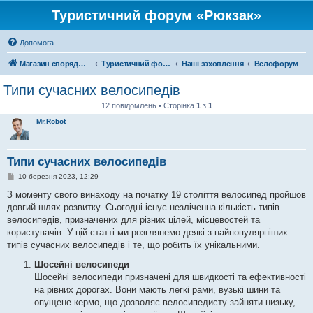
Туристичний форум «Рюкзак»
Допомога
Магазин спорядження
Туристичний форум «Рюкзак»
Наші захоплення
Велофорум
Типи сучасних велосипедів
12 повідомлень • Сторінка
1
з
1
Mr.Robot
Типи сучасних велосипедів
П
10 березня 2023, 12:29
о
в
З моменту свого винаходу на початку 19 століття велосипед пройшов
і
довгий шлях розвитку. Сьогодні існує незліченна кількість типів
д
о
велосипедів, призначених для різних цілей, місцевостей та
м
користувачів. У цій статті ми розглянемо деякі з найпопулярніших
л
е
типів сучасних велосипедів і те, що робить їх унікальними.
н
н
Шосейні велосипеди
я
Шосейні велосипеди призначені для швидкості та ефективності
на рівних дорогах. Вони мають легкі рами, вузькі шини та
опущене кермо, що дозволяє велосипедисту зайняти низьку,