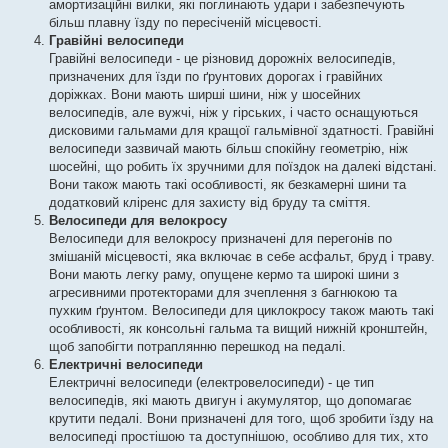
амортизаційні вилки, які поглинають удари і забезпечують
більш плавну їзду по пересіченій місцевості.
Гравійні велосипеди
Гравійні велосипеди - це різновид дорожніх велосипедів,
призначених для їзди по ґрунтових дорогах і гравійних
доріжках. Вони мають ширші шини, ніж у шосейних
велосипедів, але вужчі, ніж у гірських, і часто оснащуються
дисковими гальмами для кращої гальмівної здатності. Гравійні
велосипеди зазвичай мають більш спокійну геометрію, ніж
шосейні, що робить їх зручними для поїздок на далекі відстані.
Вони також мають такі особливості, як безкамерні шини та
додатковий кліренс для захисту від бруду та сміття.
Велосипеди для велокросу
Велосипеди для велокросу призначені для перегонів по
змішаній місцевості, яка включає в себе асфальт, бруд і траву.
Вони мають легку раму, опущене кермо та широкі шини з
агресивними протекторами для зчеплення з багнюкою та
пухким ґрунтом. Велосипеди для циклокросу також мають такі
особливості, як консольні гальма та вищий нижній кронштейн,
щоб запобігти потраплянню перешкод на педалі.
Електричні велосипеди
Електричні велосипеди (електровелосипеди) - це тип
велосипедів, які мають двигун і акумулятор, що допомагає
крутити педалі. Вони призначені для того, щоб зробити їзду на
велосипеді простішою та доступнішою, особливо для тих, хто