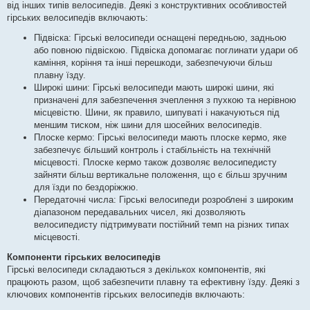
від інших типів велосипедів. Деякі з конструктивних особливостей
гірських велосипедів включають:
Підвіска: Гірські велосипеди оснащені передньою, задньою
або повною підвіскою. Підвіска допомагає поглинати удари об
каміння, коріння та інші перешкоди, забезпечуючи більш
плавну їзду.
Широкі шини: Гірські велосипеди мають широкі шини, які
призначені для забезпечення зчеплення з пухкою та нерівною
місцевістю. Шини, як правило, шипуваті і накачуються під
меншим тиском, ніж шини для шосейних велосипедів.
Плоске кермо: Гірські велосипеди мають плоске кермо, яке
забезпечує більший контроль і стабільність на технічній
місцевості. Плоске кермо також дозволяє велосипедисту
зайняти більш вертикальне положення, що є більш зручним
для їзди по бездоріжжю.
Передаточні числа: Гірські велосипеди розроблені з широким
діапазоном передавальних чисел, які дозволяють
велосипедисту підтримувати постійний темп на різних типах
місцевості.
Компоненти гірських велосипедів
Гірські велосипеди складаються з декількох компонентів, які
працюють разом, щоб забезпечити плавну та ефективну їзду. Деякі з
ключових компонентів гірських велосипедів включають: