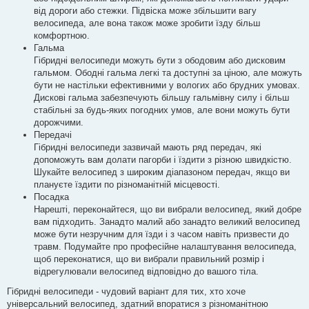
від дороги або стежки. Підвіска може збільшити вагу
велосипеда, але вона також може зробити їзду більш
комфортною.
Гальма
Гібридні велосипеди можуть бути з ободовим або дисковим
гальмом. Ободні гальма легкі та доступні за ціною, але можуть
бути не настільки ефективними у вологих або брудних умовах.
Дискові гальма забезпечують більшу гальмівну силу і більш
стабільні за будь-яких погодних умов, але вони можуть бути
дорожчими.
Передачі
Гібридні велосипеди зазвичай мають ряд передач, які
допоможуть вам долати пагорби і їздити з різною швидкістю.
Шукайте велосипед з широким діапазоном передач, якщо ви
плануєте їздити по різноманітній місцевості.
Посадка
Нарешті, переконайтеся, що ви вибрали велосипед, який добре
вам підходить. Занадто малий або занадто великий велосипед
може бути незручним для їзди і з часом навіть призвести до
травм. Подумайте про професійне налаштування велосипеда,
щоб переконатися, що ви вибрали правильний розмір і
відрегулювали велосипед відповідно до вашого тіла.
Гібридні велосипеди - чудовий варіант для тих, хто хоче
універсальний велосипед, здатний впоратися з різноманітною