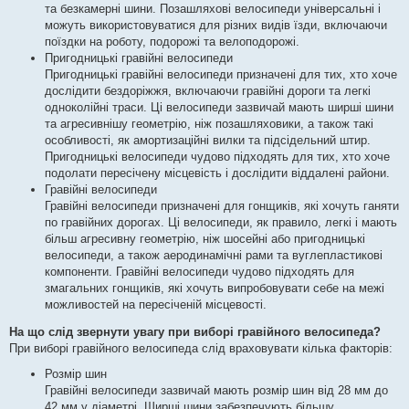
та безкамерні шини. Позашляхові велосипеди універсальні і
можуть використовуватися для різних видів їзди, включаючи
поїздки на роботу, подорожі та велоподорожі.
Пригодницькі гравійні велосипеди
Пригодницькі гравійні велосипеди призначені для тих, хто хоче
дослідити бездоріжжя, включаючи гравійні дороги та легкі
одноколійні траси. Ці велосипеди зазвичай мають ширші шини
та агресивнішу геометрію, ніж позашляховики, а також такі
особливості, як амортизаційні вилки та підсідельний штир.
Пригодницькі велосипеди чудово підходять для тих, хто хоче
подолати пересічену місцевість і дослідити віддалені райони.
Гравійні велосипеди
Гравійні велосипеди призначені для гонщиків, які хочуть ганяти
по гравійних дорогах. Ці велосипеди, як правило, легкі і мають
більш агресивну геометрію, ніж шосейні або пригодницькі
велосипеди, а також аеродинамічні рами та вуглепластикові
компоненти. Гравійні велосипеди чудово підходять для
змагальних гонщиків, які хочуть випробовувати себе на межі
можливостей на пересіченій місцевості.
На що слід звернути увагу при виборі гравійного велосипеда?
При виборі гравійного велосипеда слід враховувати кілька факторів:
Розмір шин
Гравійні велосипеди зазвичай мають розмір шин від 28 мм до
42 мм у діаметрі. Ширші шини забезпечують більшу