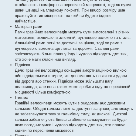
стабільність і комфорт на пересіченій місцевості, тоді як вужчі
шини швидші на гладкому покритті. При виборі розміру шин
враховуйте тип місцевості, на якій ви будете їздити
найчастіше.
Матеріал рами
Рами гравійних велосипедів можуть бути виготовлені з різних
матеріалів, включаючи алюміній, вуглецеве волокно та сталь.
Алюмінієві рами легкі та доступні за ціною, тоді як рами з
вуглецевого волокна ще легші та дорожчі. Сталеві рами
забезпечують більш плавну їзду і чудово підходять для тих,
хто хоче мати класичний вигляд.
Підвіска
Деякі гравійні велосипеди оснащені амортизаційною вилкою
або підсідельним штирем, які допомагають поглинати удари
від дороги або стежки. Підвіска може збільшити вагу
велосипеда, але вона також може зробити їзду по пересіченій
місцевості більш комфортною.
Гальма
Гравійні велосипеди можуть бути з ободовим або дисковим
гальмом. Ободні гальма легкі та доступні за ціною, але можуть
не забезпечувати таку ж гальмівну силу, як дискові. Дискові
гальма забезпечують більш стабільне гальмування за будь-
яких погодних умов і чудово підходять для тих, хто планує
їздити по пересіченій місцевості.
Передачі