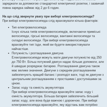
заряджати за допомогою стандартної електричної розетки, і зазвичай
повна зарядка займає від 2 до 6 годин.
На що слід звернути увагу при виборі електровелосипеда?
При виборі електровелосипеда слід враховувати кілька факторів:
Тип електровелосипеда
Існує кілька типів електровелосипедів, включаючи приміські
велосипеди, гірські велосипеди, вантажні велосипеди та
складні велосипеди. При виборі електровелосипеда
враховуйте тип їзди, який ви будете використовувати
найчастіше.
Потужність і розташування двигуна
Електровелосипеди можуть мати двигуни потужністю від 250
до 750 Вт. Більш потужний двигун надає більше допомоги, але
й швидше розряджає батарею. Розташування двигуна також
має велике значення. Двигуни з середнім розташуванням
забезпечують кращий баланс і розподіл ваги, тоді як двигуни з
центральним розташуванням є простішими і доступнішими за
ціною.
Запас ходу та ємність акумулятора
При виборі електровелосипеда враховуйте запас ходу і
ємність акумулятора. Більша батарея забезпечить більший
запас ходу, але вона буде важчою і дорожчою. При виборі
електровелосипеда враховуйте, яку відстань вам потрібно