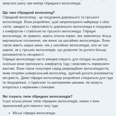
звертати увагу при виборі гібридного велосипеда.
Що таке гібридний велосипед?
Гібридний велосипед - це поєднання дорожнього та гірського
велосипедів. Вони розроблені, щоб запропонувати найкраще з обох
світів: швидкість і ефективність дорожнього велосипеда в поєднанні
з комфортом і стабільністю гірського велосипеда. Гібридні
велосипеди, як правило, мають плоске кермо, яке забезпечує більш
вертикальне положення, ніж винос на шосейних велосипедах. Вони
також мають ширші шини, ніж у шосейних велосипедів, але не такі
широкі, як у гірських велосипедів, що дозволяє їм долати більшу
різноманітність місцевості.
Гібридні велосипеди часто використовують для поїздок на роботу,
оскільки вони пропонують комфортну їзду і можливість перевозити
вантажі. Вони також популярні серед рекреаційних велосипедистів,
яким потрібен універсальний велосипед, здатний долати різноманітну
місцевість. Деякі гібридні велосипеди розроблені спеціально для їзди
по бездоріжжю, з підвіскою та шипованими шинами, які можуть
впоратися з нерівними стежками.
Які існують типи гібридних велосипедів?
Існує кілька різних типів гібридних велосипедів, кожен з яких
призначений для певного типу їзди.
Міські гібридні велосипеди