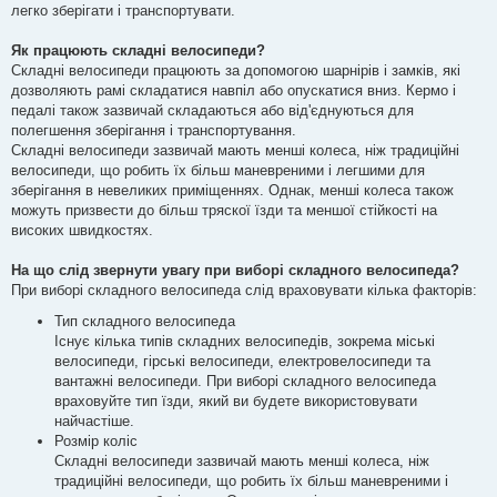
легко зберігати і транспортувати.
Як працюють складні велосипеди?
Складні велосипеди працюють за допомогою шарнірів і замків, які
дозволяють рамі складатися навпіл або опускатися вниз. Кермо і
педалі також зазвичай складаються або від'єднуються для
полегшення зберігання і транспортування.
Складні велосипеди зазвичай мають менші колеса, ніж традиційні
велосипеди, що робить їх більш маневреними і легшими для
зберігання в невеликих приміщеннях. Однак, менші колеса також
можуть призвести до більш тряскої їзди та меншої стійкості на
високих швидкостях.
На що слід звернути увагу при виборі складного велосипеда?
При виборі складного велосипеда слід враховувати кілька факторів:
Тип складного велосипеда
Існує кілька типів складних велосипедів, зокрема міські
велосипеди, гірські велосипеди, електровелосипеди та
вантажні велосипеди. При виборі складного велосипеда
враховуйте тип їзди, який ви будете використовувати
найчастіше.
Розмір коліс
Складні велосипеди зазвичай мають менші колеса, ніж
традиційні велосипеди, що робить їх більш маневреними і