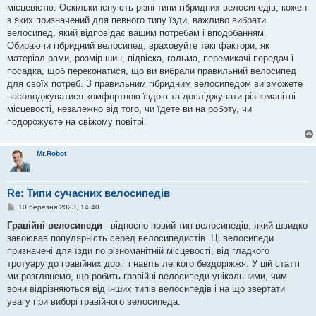
місцевістю. Оскільки існують різні типи гібридних велосипедів, кожен
з яких призначений для певного типу їзди, важливо вибрати
велосипед, який відповідає вашим потребам і вподобанням.
Обираючи гібридний велосипед, враховуйте такі фактори, як
матеріал рами, розмір шин, підвіска, гальма, перемикачі передач і
посадка, щоб переконатися, що ви вибрали правильний велосипед
для своїх потреб. З правильним гібридним велосипедом ви зможете
насолоджуватися комфортною їздою та досліджувати різноманітні
місцевості, незалежно від того, чи їдете ви на роботу, чи
подорожуєте на свіжому повітрі.
Mr.Robot
Re: Типи сучасних велосипедів
П
10 березня 2023, 14:40
о
в
Гравійні велосипеди
- відносно новий тип велосипедів, який швидко
і
завоював популярність серед велосипедистів. Ці велосипеди
д
о
призначені для їзди по різноманітній місцевості, від гладкого
м
тротуару до гравійних доріг і навіть легкого бездоріжжя. У цій статті
л
е
ми розглянемо, що робить гравійні велосипеди унікальними, чим
н
вони відрізняються від інших типів велосипедів і на що звертати
н
я
увагу при виборі гравійного велосипеда.