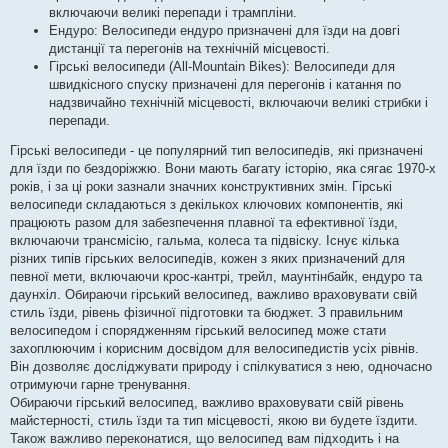
включаючи великі перепади і трампліни.
Ендуро: Велосипеди ендуро призначені для їзди на довгі
дистанції та перегонів на технічній місцевості.
Гірські велосипеди (All-Mountain Bikes): Велосипеди для
швидкісного спуску призначені для перегонів і катання по
надзвичайно технічній місцевості, включаючи великі стрибки і
перепади.
Гірські велосипеди - це популярний тип велосипедів, які призначені
для їзди по бездоріжжю. Вони мають багату історію, яка сягає 1970-х
років, і за ці роки зазнали значних конструктивних змін. Гірські
велосипеди складаються з декількох ключових компонентів, які
працюють разом для забезпечення плавної та ефективної їзди,
включаючи трансмісію, гальма, колеса та підвіску. Існує кілька
різних типів гірських велосипедів, кожен з яких призначений для
певної мети, включаючи крос-кантрі, трейл, маунтінбайк, ендуро та
даунхіл. Обираючи гірський велосипед, важливо враховувати свій
стиль їзди, рівень фізичної підготовки та бюджет. З правильним
велосипедом і спорядженням гірський велосипед може стати
захоплюючим і корисним досвідом для велосипедистів усіх рівнів.
Він дозволяє досліджувати природу і спілкуватися з нею, одночасно
отримуючи гарне тренування.
Обираючи гірський велосипед, важливо враховувати свій рівень
майстерності, стиль їзди та тип місцевості, якою ви будете їздити.
Також важливо переконатися, що велосипед вам підходить і на