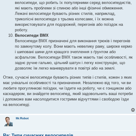
велосипеди, що робить їх популярними серед велосипедистів,
які мають проблеми зі спиною або інші фізичні обмеження.
Лежачі велосипеди бувають різних стилів, наприклад,
триколісні велосипеди з трьома колесами, і їх можна
використовувати для подорожей, перегонів або поїздок на
роботу.
Велосипеди BMX
Велосипеди BMX призначені для виконання трюків і перегонів
по замкнутому колу. Вони мають невелику раму, широке кермо
і шиповані шини для кращого зчеплення з ґрунтом або
асфальтом. Велосипеди BMX також мають такі особливості, як
заднє ручне гальмо, цільний шатун і легку конструкцію, що
дозволяє їм легко маневрувати в повітрі або на землі.
Отже, сучасні велосипеди бувають різних типів і стилів, кожен з яких
має унікальні особливості та призначення. Незалежно від того, чи ви
любите прогулянкові поїздки, чи їздите на роботу, чи є гонщиком або
каскадером, ви знайдете велосипед, який задовольнить ваші потреби
і допоможе вам насолодитися гострими відчуттями і свободою їзди
на велосипеді.
Mr.Robot
Re: Типи сучасних велосипедів