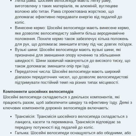
Легка рама: Шосейні велосипеди мають легку раму,
виготовлену з таких матеріалів, як алюміній, вуглецеве
волокно або титан. Рама спроектована жорсткою, що
допомагає ефективно передавати енергію від педалей до
коліс.
Винесене кермо: Шосейні велосипеди мають винесене кермо,
яке дозволяє велосипедисту зайняти більш аеродинамічне
положення. Похиле кермо також забезпечує кілька положень
для рук, що допомагає зменшити втому під час довгих поїздок.
Вузькі шини: Шосейні велосипеди мають вузькі шини, які
призначені для зменшення опору коченню та збільшення
швидкості. Шини зазвичай накачуються до високого тиску, що
також допомагає зменшити опір при їзді.
Передаточні числа: Шосейні велосипеди мають широкий
діапазон передаточних чисел, що дозволяє велосипедистові
підтримувати постійний темп на різних типах місцевості.
Компоненти шосейних велосипедів
Шосейні велосипеди складаються з декількох компонентів, які
працюють разом, щоб забезпечити швидку та ефективну їзду. Деякі з
ключових компонентів дорожніх велосипедів включають:
Трансмісія: Трансмісія шосейного велосипеда складається з
ланцюга, касети та перемикача. Трансмісія відповідає за
передачу потужності від педалей до коліс.
Гальма: Шосейні велосипеди оснащуються або ободними, або