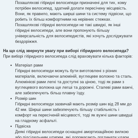
Позашляхові гібридні велосипеди призначені для тих, кому
потрібен велосипед, здатний долати пересічену місцевість.
Вони, як правило, мають ширші шини та систему підвіски, що
робить їх більш комфортними на нерівних стежках.
Позашляхові гібридні велосипеди не такі швидкі, як інші
гібридні велосипеди, але вони пропонують більшу
універсальність для велосипедистів, які хочуть досліджувати
бездоріжжя.
На що слід звернути увагу при виборі гібридного велосипеда?
При виборі гібридного велосипеда слід враховувати кілька факторів:
Матеріал рами
Гібридні велосипеди можуть бути виготовлені з різних
матеріалів, включаючи алюміній, вуглецеве волокно та сталь.
Алюмінієві рами легкі та доступні за ціною, тоді як рами з
вуглецевого волокна ще легші та дорожчі. Сталеві рами важчі,
але забезпечують більш плавну їзду.
Розмір шин
Гібридні велосипеди зазвичай мають розмір шин від 28 мм до
42 мм. Ширші шини забезпечують більшу стабільність і
комфорт на пересіченій місцевості, тоді як вужчі шини швидші
на гладкому асфальті.
Підвіска
Деякі гібридні велосипеди оснащені амортизаційною вилкою
або підсідельним штирем, які допомагають поглинати удари