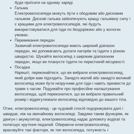
буде проїхати на одному заряді.
Гальма
Електровелосипеди можуть бути з ободовим або дисковим
гальмом. Дискові гальма забезпечують кращу гальмівну силу і
є кращими для електровелосипедів, які будуть
використовуватися для їзди по бездоріжжю або у вологих
умовах.
Перемикання передач
Зазвичай електровелосипеди мають широкий діапазон
передач, які допомагають долати пагорби та їздити з різною
швидкістю. Шукайте велосипед з широким діапазоном
передач, якщо ви плануєте їздити по пересіченій місцевості.
Посадка
Нарешті, переконайтеся, що ви вибрали електровелосипед,
який добре вам підходить. Занадто малий або занадто великий
велосипед може бути незручним для їзди і навіть призвести до
травм з часом. Подумайте про професійне налаштування
велосипеда, щоб переконатися, що ви вибрали правильний
розмір і відрегулювали велосипед відповідно до вашого тіла.
Отже, електровелосипед - це чудовий спосіб подорожувати далі і
швидше, ніж на звичайному велосипеді. Завдяки таким функціям, як
двигун і акумулятор, електровелосипед надає допомогу водієві та
полегшує крутіння педалей. Обираючи електровелосипед,
враховуйте такі фактори, як тип велосипеда, потужність і