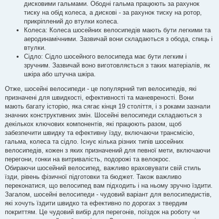
дисковими гальмами. Ободні гальма працюють за рахунок
тиску на обід колеса, а дискові - за рахунок тиску на ротор,
прикріплений до втулки колеса.
Колеса: Колеса шосейних велосипедів мають бути легкими та
аеродинамічними. Зазвичай вони складаються з обода, спиць і
втулки.
Сідло: Сідло шосейного велосипеда має бути легким і
зручним. Зазвичай воно виготовляється з таких матеріалів, як
шкіра або штучна шкіра.
Отже, шосейні велосипеди - це популярний тип велосипедів, які
призначені для швидкості, ефективності та маневреності. Вони
мають багату історію, яка сягає кінця 19 століття, і з роками зазнали
значних конструктивних змін. Шосейні велосипеди складаються з
декількох ключових компонентів, які працюють разом, щоб
забезпечити швидку та ефективну їзду, включаючи трансмісію,
гальма, колеса та сідло. Існує кілька різних типів шосейних
велосипедів, кожен з яких призначений для певної мети, включаючи
перегони, гонки на витривалість, подорожі та велокрос.
Обираючи шосейний велосипед, важливо враховувати свій стиль
їзди, рівень фізичної підготовки та бюджет. Також важливо
переконатися, що велосипед вам підходить і на ньому зручно їздити.
Загалом, шосейні велосипеди - чудовий варіант для велосипедистів,
які хочуть їздити швидко та ефективно по дорогах з твердим
покриттям. Це чудовий вибір для перегонів, поїздок на роботу чи