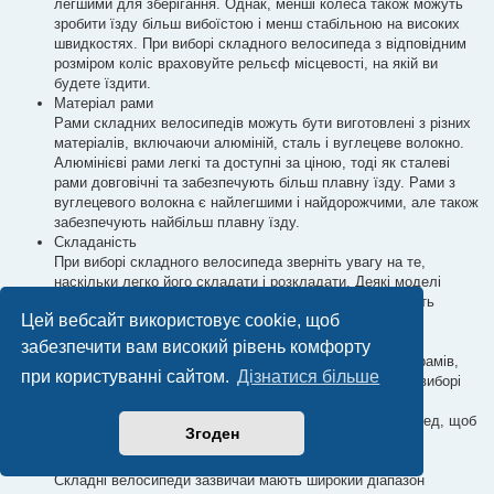
легшими для зберігання. Однак, менші колеса також можуть
зробити їзду більш вибоїстою і менш стабільною на високих
швидкостях. При виборі складного велосипеда з відповідним
розміром коліс враховуйте рельєф місцевості, на якій ви
будете їздити.
Матеріал рами
Рами складних велосипедів можуть бути виготовлені з різних
матеріалів, включаючи алюміній, сталь і вуглецеве волокно.
Алюмінієві рами легкі та доступні за ціною, тоді як сталеві
рами довговічні та забезпечують більш плавну їзду. Рами з
вуглецевого волокна є найлегшими і найдорожчими, але також
забезпечують найбільш плавну їзду.
Складаність
При виборі складного велосипеда зверніть увагу на те,
наскільки легко його складати і розкладати. Деякі моделі
можна скласти за лічені секунди, тоді як інші вимагають
Цей вебсайт використовує cookie, щоб
більше часу і зусиль для розкладання.
Вага
забезпечити вам високий рівень комфорту
Складні велосипеди можуть важити від 15 до 40 кілограмів,
при користуванні сайтом.
Дізнатися більше
залежно від типу велосипеда та матеріалу рами. При виборі
складного велосипеда з комфортною для вас вагою
враховуйте, скільки вам потрібно буде носити велосипед, щоб
Згоден
він був зручним для вас.
Перемикання передач
Складні велосипеди зазвичай мають широкий діапазон