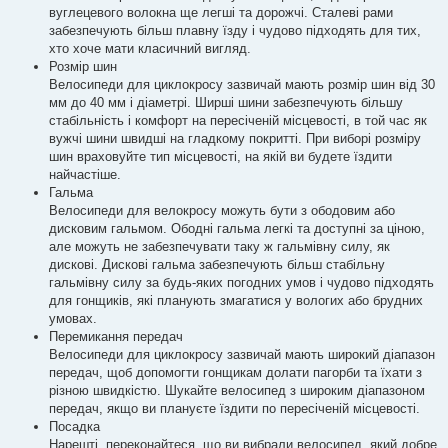
вуглецевого волокна ще легші та дорожчі. Сталеві рами
забезпечують більш плавну їзду і чудово підходять для тих,
хто хоче мати класичний вигляд.
Розмір шин
Велосипеди для циклокросу зазвичай мають розмір шин від 30
мм до 40 мм і діаметрі. Ширші шини забезпечують більшу
стабільність і комфорт на пересіченій місцевості, в той час як
вужчі шини швидші на гладкому покритті. При виборі розміру
шин враховуйте тип місцевості, на якій ви будете їздити
найчастіше.
Гальма
Велосипеди для велокросу можуть бути з ободовим або
дисковим гальмом. Ободні гальма легкі та доступні за ціною,
але можуть не забезпечувати таку ж гальмівну силу, як
дискові. Дискові гальма забезпечують більш стабільну
гальмівну силу за будь-яких погодних умов і чудово підходять
для гонщиків, які планують змагатися у вологих або брудних
умовах.
Перемикання передач
Велосипеди для циклокросу зазвичай мають широкий діапазон
передач, щоб допомогти гонщикам долати пагорби та їхати з
різною швидкістю. Шукайте велосипед з широким діапазоном
передач, якщо ви плануєте їздити по пересіченій місцевості.
Посадка
Нарешті, переконайтеся, що ви вибрали велосипед, який добре