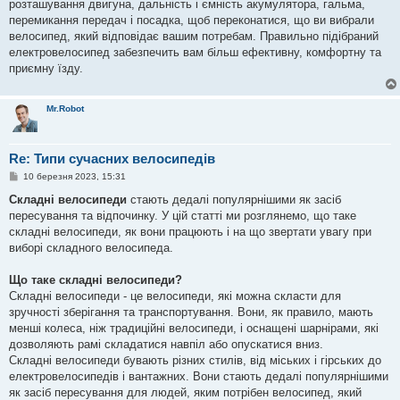
розташування двигуна, дальність і ємність акумулятора, гальма,
перемикання передач і посадка, щоб переконатися, що ви вибрали
велосипед, який відповідає вашим потребам. Правильно підібраний
електровелосипед забезпечить вам більш ефективну, комфортну та
приємну їзду.
Mr.Robot
Re: Типи сучасних велосипедів
П
10 березня 2023, 15:31
о
в
Складні велосипеди
стають дедалі популярнішими як засіб
і
пересування та відпочинку. У цій статті ми розглянемо, що таке
д
о
складні велосипеди, як вони працюють і на що звертати увагу при
м
виборі складного велосипеда.
л
е
н
Що таке складні велосипеди?
н
я
Складні велосипеди - це велосипеди, які можна скласти для
зручності зберігання та транспортування. Вони, як правило, мають
менші колеса, ніж традиційні велосипеди, і оснащені шарнірами, які
дозволяють рамі складатися навпіл або опускатися вниз.
Складні велосипеди бувають різних стилів, від міських і гірських до
електровелосипедів і вантажних. Вони стають дедалі популярнішими
як засіб пересування для людей, яким потрібен велосипед, який