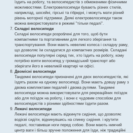
їздить на роботу, та велосипедистів з обмеженими фізичними
можливостями. Електровелосипеди бувають різних стилів,
наприклад, шосейні, гірські та гібридні, і можуть мати різний
рівень моторної підтримки. Деякі електровелосипеди також
можна використовувати в режимі "тільки педалі".
Складні велосипеди
Складні велосипеди розроблені для того, щоб бути
компактними та портативними для легкого зберігання та
транспортування. Вони мають невеликі колеса і складну раму,
що дозволяє їм складатися до компактних розмірів. Складані
велосипеди популярні серед тих, хто їздить на роботу, кому
потрібно взяти велосипед у громадський транспорт або
зберігати його в невеликій квартирі чи офісі.
Двомісні велосипеди
Тандемні велосипеди призначені для двох велосипедистів, які
їздять разом на одному велосипеді. Вони мають довшу раму з
двома комплектами педалей і двома рулями. Тандемні
велосипеди можна використовувати для рекреаційних поїздок
або для поїздок на роботу, і вони є чудовим способом для
велосипедистів з різними здібностями їздити разом.
Лежачі велосипеди
Лежачі велосипеди мають відкинуте сидіння, що дозволяє
водієві сидіти, відкинувшись на спинку сидіння. і крутити
педалі, поставивши ноги перед собою. Вони мають нижчий
центр ваги і більш зручне положення для їзди, ніж традиційні