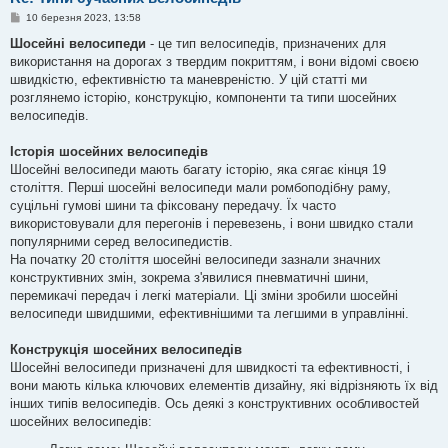
П
10 березня 2023, 13:58
о
в
Шосейні велосипеди
- це тип велосипедів, призначених для
і
використання на дорогах з твердим покриттям, і вони відомі своєю
д
о
швидкістю, ефективністю та маневреністю. У цій статті ми
м
розглянемо історію, конструкцію, компоненти та типи шосейних
л
е
велосипедів.
н
н
я
Історія шосейних велосипедів
Шосейні велосипеди мають багату історію, яка сягає кінця 19
століття. Перші шосейні велосипеди мали ромбоподібну раму,
суцільні гумові шини та фіксовану передачу. Їх часто
використовували для перегонів і перевезень, і вони швидко стали
популярними серед велосипедистів.
На початку 20 століття шосейні велосипеди зазнали значних
конструктивних змін, зокрема з'явилися пневматичні шини,
перемикачі передач і легкі матеріали. Ці зміни зробили шосейні
велосипеди швидшими, ефективнішими та легшими в управлінні.
Конструкція шосейних велосипедів
Шосейні велосипеди призначені для швидкості та ефективності, і
вони мають кілька ключових елементів дизайну, які відрізняють їх від
інших типів велосипедів. Ось деякі з конструктивних особливостей
шосейних велосипедів: