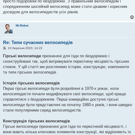
просто подорожей по бездоріжжю. З правильним велосипедом і
спорядженням шосейний велосипед може стати цікавим і корисним
досвідом для велосипедистів усіх рівнів.
Mr.Robot
Re: Типи сучасних велосипедів
П
10 березня 2023, 14:22
о
в
Гірські велосипеди
призначені для їзди по бездоріжжю і
і
сконструйовані так, щоб витримувати пересічену місцевість гірських
д
о
стежок. У цій статті ми розглянемо історію, конструкцію, компоненти
м
та типи гірських велосипедів.
л
е
н
Історія гірських велосипедів
н
я
Перші гірські велосипеди були розроблені в 1970-х роках, коли
велосипедисти почали модифікувати свої велосипеди, щоб краще
справлятися з бездоріжжям. Перші комерційно доступні гірські
велосипеди були представлені на початку 1980-х років, і вони швидко
стали популярними серед велосипедистів.
Конструкція гірських велосипедів
Гірські велосипеди призначені для їзди по пересіченій місцевості, і
вони мають кілька ключових елементів конструкції, які відрізняють їх