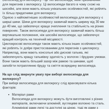
для перегонів з велокросу. Ці велосипеди багато в чому схожі на
шосейні, але вони мають кілька унікальних особливостей, які роблять
їх більш придатними для велокросу.
Однією з найпомітніших особливостей велосипеда для велокросу є
ширші шини. Шини для велокросу зазвичай мають ширину від 30 мм
до 40 мм, що забезпечує краще зчеплення та стабільність на різних
поверхнях. Також велосипеди для велокросу зазвичай мають більш
вертикальне положення, ніж шосейні велосипеди, що забезпечує
кращий контроль на технічній місцевості.
Циклокросові велосипеди також мають кілька інших особливостей,
які роблять їх добре пристосованими для перегонів з циклокросу.
Наприклад, вони мають консольні або дискові гальма, які
забезпечують кращу гальмівну здатність у вологих і брудних умовах.
Вони також мають більший зазор між рамою та шинами, щоб
запобігти потраплянню бруду та сміття всередину велосипеда.
На що слід звернути увагу при виборі велосипеда для
велокросу?
При виборі велосипеда для велокросу слід враховувати кілька
факторів:
Матеріал рами
Велосипеди для велокросу можуть бути виготовлені з різних
матеріалів, включаючи алюміній, вуглецеве волокно та сталь.
Алюмінієві рами легкі та доступні за ціною, тоді як рами з