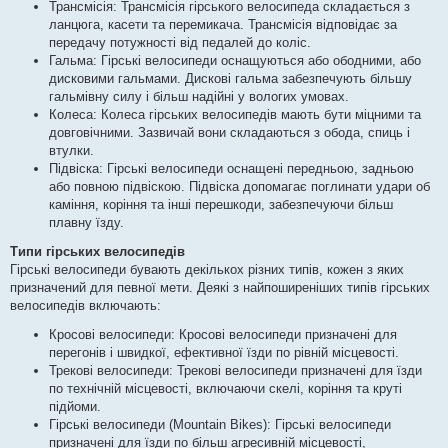
Трансмісія: Трансмісія гірського велосипеда складається з
ланцюга, касети та перемикача. Трансмісія відповідає за
передачу потужності від педалей до коліс.
Гальма: Гірські велосипеди оснащуються або ободними, або
дисковими гальмами. Дискові гальма забезпечують більшу
гальмівну силу і більш надійні у вологих умовах.
Колеса: Колеса гірських велосипедів мають бути міцними та
довговічними. Зазвичай вони складаються з обода, спиць і
втулки.
Підвіска: Гірські велосипеди оснащені передньою, задньою
або повною підвіскою. Підвіска допомагає поглинати удари об
каміння, коріння та інші перешкоди, забезпечуючи більш
плавну їзду.
Типи гірських велосипедів
Гірські велосипеди бувають декількох різних типів, кожен з яких
призначений для певної мети. Деякі з найпоширеніших типів гірських
велосипедів включають:
Кросові велосипеди: Кросові велосипеди призначені для
перегонів і швидкої, ефективної їзди по рівній місцевості.
Трекові велосипеди: Трекові велосипеди призначені для їзди
по технічній місцевості, включаючи скелі, коріння та круті
підйоми.
Гірські велосипеди (Mountain Bikes): Гірські велосипеди
призначені для їзди по більш агресивній місцевості,