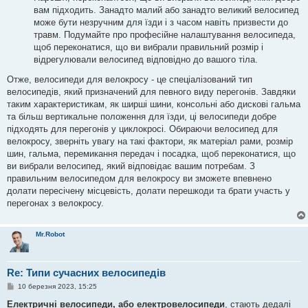
вам підходить. Занадто малий або занадто великий велосипед
може бути незручним для їзди і з часом навіть призвести до
травм. Подумайте про професійне налаштування велосипеда,
щоб переконатися, що ви вибрали правильний розмір і
відрегулювали велосипед відповідно до вашого тіла.
Отже, велосипеди для велокросу - це спеціалізований тип
велосипедів, який призначений для певного виду перегонів. Завдяки
таким характеристикам, як ширші шини, консольні або дискові гальма
та більш вертикальне положення для їзди, ці велосипеди добре
підходять для перегонів у циклокросі. Обираючи велосипед для
велокросу, зверніть увагу на такі фактори, як матеріал рами, розмір
шин, гальма, перемикання передач і посадка, щоб переконатися, що
ви вибрали велосипед, який відповідає вашим потребам. З
правильним велосипедом для велокросу ви зможете впевнено
долати пересічену місцевість, долати перешкоди та брати участь у
перегонах з велокросу.
Mr.Robot
Re: Типи сучасних велосипедів
П
10 березня 2023, 15:25
о
в
Електричні велосипеди, або електровелосипеди
, стають дедалі