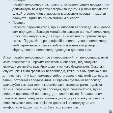
Гравійні велосипеди, як правило, оснащені рядом передач, які
допоможуть вам долати пагорби та їздити з різною швидкістю.
Шукайте велосипед з широким діапазоном передач, якщо ви
плануєте їздити по різноманітній місцевості.
Посадка
Нарешті, переконайтеся, що ви вибрали велосипед, який добре
вам підходить. Занадто малий або занадто великий велосипед
може бути незручним для їзди і з часом навіть призвести до
травм. Подумайте про професійне налаштування велосипеда,
щоб переконатися, що ви вибрали правильний розмір і
відрегулювали велосипед відповідно до свого тіла.
Отже, гравійні велосипеди - це універсальний тип велосипедів, який
може впоратися з широким спектром місцевості, від гладкого
тротуару до грубих гравійних доріг і легкого бездоріжжя. Оскільки
існують різні типи гравійних велосипедів, кожен з яких призначений
для певного типу їзди, важливо вибрати велосипед, який відповідає
вашим потребам і вподобанням. Обираючи гравійний велосипед,
враховуйте такі фактори, як розмір шин, матеріал рами, підвіска,
гальма, перемикачі передач і посадка, щоб переконатися, що ви
вибрали правильний велосипед для своїх потреб. З правильним
гравійним велосипедом ви зможете досліджувати нову місцевість,
випробовувати себе на нерівних дорогах і насолоджуватися
комфортною їздою протягом багатьох кілометрів.