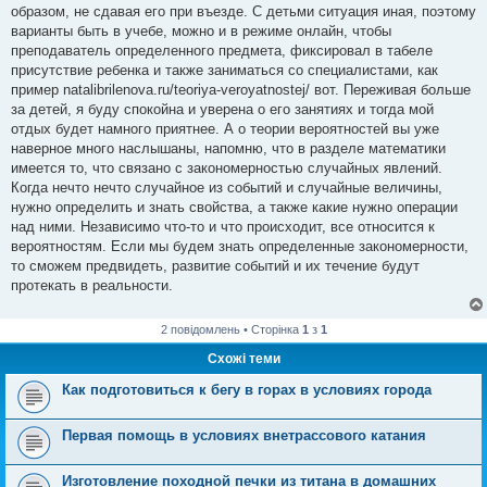
н
образом, не сдавая его при въезде. С детьми ситуация иная, поэтому
н
я
варианты быть в учебе, можно и в режиме онлайн, чтобы
преподаватель определенного предмета, фиксировал в табеле
присутствие ребенка и также заниматься со специалистами, как
пример natalibrilenova.ru/teoriya-veroyatnostej/ вот. Переживая больше
за детей, я буду спокойна и уверена о его занятиях и тогда мой
отдых будет намного приятнее. А о теории вероятностей вы уже
наверное много наслышаны, напомню, что в разделе математики
имеется то, что связано с закономерностью случайных явлений.
Когда нечто нечто случайное из событий и случайные величины,
нужно определить и знать свойства, а также какие нужно операции
над ними. Независимо что-то и что происходит, все относится к
вероятностям. Если мы будем знать определенные закономерности,
то сможем предвидеть, развитие событий и их течение будут
протекать в реальности.
2 повідомлень • Сторінка
1
з
1
Схожі теми
Как подготовиться к бегу в горах в условиях города
Первая помощь в условиях внетрассового катания
Изготовление походной печки из титана в домашних