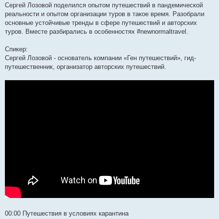
Сергей Лозовой поделился опытом путешествий в пандемической
реальности и опытом организации туров в такое время. Разобрали
основные устойчивые тренды в сфере путешествий и авторских
туров. Вместе разбирались в особенностях #newnormaltravel​.
Спикер:
Сергей Лозовой - основатель компании «Ген путешествий», гид-
путешественник, организатор авторских путешествий.
00:00​ Путешествия в условиях карантина