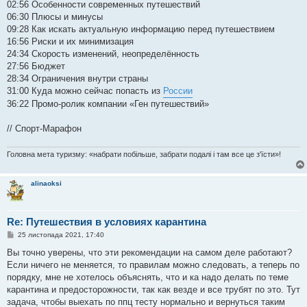
02:56​ Особенности современных путешествий
06:30​ Плюсы и минусы
09:28​ Как искать актуальную информацию перед путешествием
16:56​ Риски и их минимизация
24:34​ Скорость изменений, неопределённость
27:56​ Бюджет
28:34​ Ограничения внутри страны
31:00​ Куда можно сейчас попасть из
России
36:22​ Промо-ролик компании «Ген путешествий»
// Спорт-Марафон
Головна мета туризму: «набрати побільше, забрати подалі і там все це з'їсти»!
alinaoksi
Re: Путешествия в условиях карантина
П
25 листопада 2021, 17:40
о
в
Вы точно уверены, что эти рекомендации на самом деле работают?
і
Если ничего не меняется, то правилам можно следовать, а теперь по
д
о
порядку, мне не хотелось объяснять, что и ка надо делать по теме
м
карантина и предосторожности, так как везде и все трубят по это. Тут
л
е
задача, чтобы выехать по ппц тесту нормально и вернуться таким