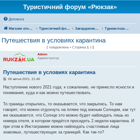
Туристичний форум «Рюкзак»
Допомога
Магазин спорядження
Туристичний форум «Рюкзак»
Закордонний туризм
Туризм поза територією України
Путешествия в условиях карантина
2 повідомлень • Сторінка
1
з
1
Admin
Адміністратор
Путешествия в условиях карантина
П
06 квітня 2021, 21:46
о
в
Наступление нового 2021 года, к сожалению, не принесло ясности и
і
понимания, куда и как можно путешествовать.
д
о
м
То границы открылись, то оказывается, что закрылись. То нам
л
е
говорят, что можно отдохнуть на пляже под южным Солнцем, как тут
н
же оказывается, что Солнце это можно будет наблюдать лишь из
н
я
номера отеля, в котором придётся просидеть 2 недели карантина. И
при этом в Инстаграмме можно наблюдать счастливые лица
знакомых, путешествующих за границей. Как так-то?