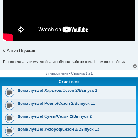
// Антон Птушкин
Головна мета туризму: «набрати побільше, забрати подалі і там все це з'їсти»!
2 повідомлень • Сторінка
1
з
1
Схожі теми
Дома лучше! Харьков/Сезон 2/Выпуск 1
Дома лучше! Ровно/Сезон 2/Выпуск 11
Дома лучше! Сумы/Сезон 2/Выпуск 2
Дома лучше! Ужгород/Сезон 2/Выпуск 13