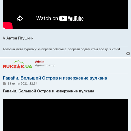
// Антон Птушкин
Головна мета туризму: «набрати побільше, забрати подалі і там все це з'їсти»!
Admin
Адміністратор
Гавайи. Большой Остров и извержение вулкана
П
13 квітня 2021, 22:34
о
в
Гавайи. Большой Остров и извержение вулкана
і
д
о
м
л
е
н
н
я