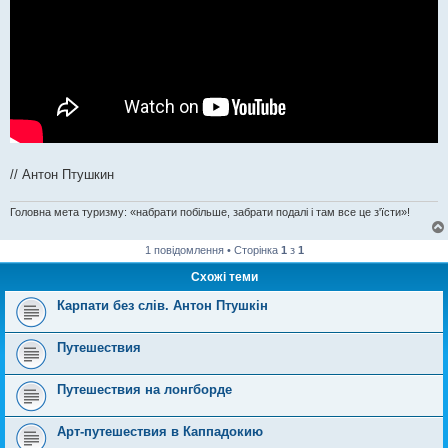
// Антон Птушкин
Головна мета туризму: «набрати побільше, забрати подалі і там все це з'їсти»!
1 повідомлення • Сторінка
1
з
1
Схожі теми
Карпати без слів. Антон Птушкін
Путешествия
Путешествия на лонгборде
Арт-путешествия в Каппадокию