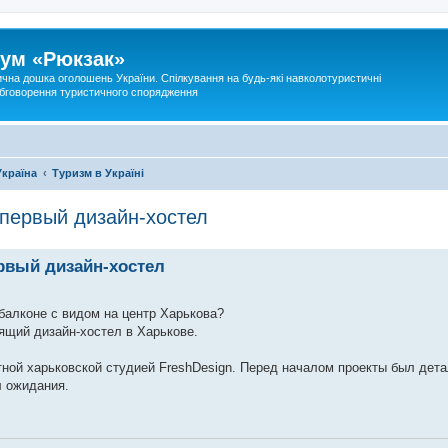
ум «Рюкзак»
ична дошка оголошень України. Спілкування на будь-які навколотуристичні
 обговорення туристичного спорядження
Україна
Туризм в Україні
 первый дизайн-хостел
рвый дизайн-хостел
 балконе с видом на центр Харькова?
оящий дизайн-хостел в Харькове.
тной харьковской студией FreshDesign. Перед началом проекты был дета
л ожидания.