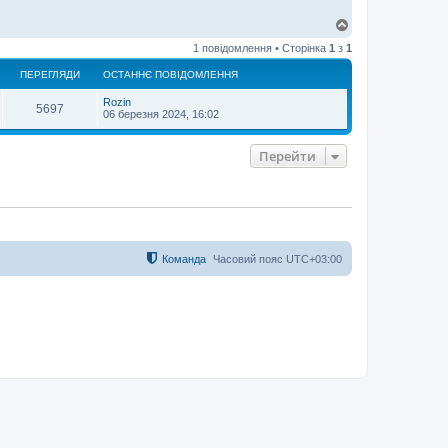
Д
о
1 повідомлення • Сторінка
1
з
1
г
о
ПЕРЕГЛЯДИ
ОСТАННЄ ПОВІДОМЛЕННЯ
р
и
Rozin
5697
06 березня 2024, 16:02
Перейти
Команда
Часовий пояс
UTC+03:00