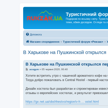
Туристичний фор
Подорожі по всьому світу. Турист
теми, обмін досвідом. Огляди та
Допомога
Магазин спорядження
Туристичний форум «Рюкзак»
В Харькове на Пушкинской открылся
В Харькове на Пушкинской открылся пе
П
acogym
»
05 червня 2020, 00:40
о
в
Хотите встретить утро с чашечкой ароматного кофе на
і
Тогда добро пожаловать в Central Hostel - первый наст
д
о
м
Дизайн хостела был разработан и спроектирован извес
л
е
отзывы о европейских хостелах, и результат превзоше
н
н
я
https://gx.net.ua/obshhestvo/region/v-h ... ostel.html