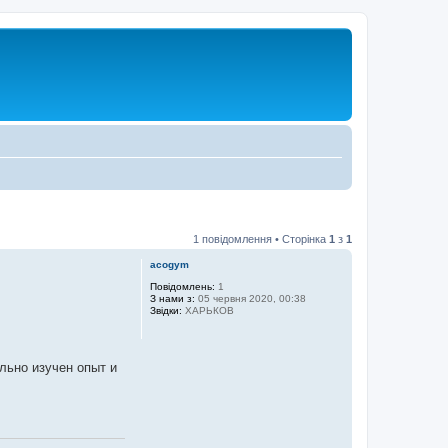
1 повідомлення • Сторінка
1
з
1
acogym
Повідомлень:
1
З нами з:
05 червня 2020, 00:38
Звідки:
ХАРЬКОВ
льно изучен опыт и