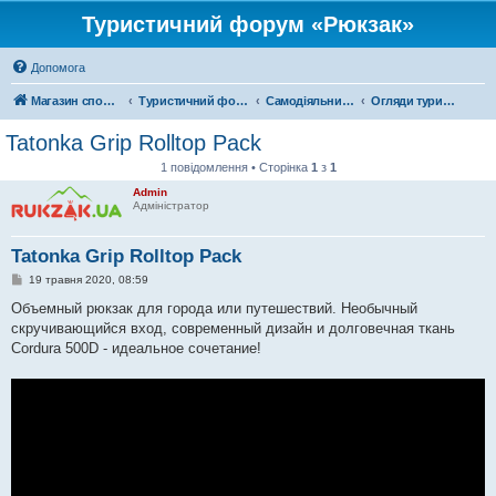
Туристичний форум «Рюкзак»
Допомога
Магазин спорядження
Туристичний форум «Рюкзак»
Самодіяльний туризм
Огляди туристичного спорядження
Tatonka Grip Rolltop Pack
1 повідомлення • Сторінка
1
з
1
Admin
Адміністратор
Tatonka Grip Rolltop Pack
П
19 травня 2020, 08:59
о
в
Объемный рюкзак для города или путешествий. Необычный
і
скручивающийся вход, современный дизайн и долговечная ткань
д
о
Cordura 500D - идеальное сочетание!
м
л
е
н
н
я