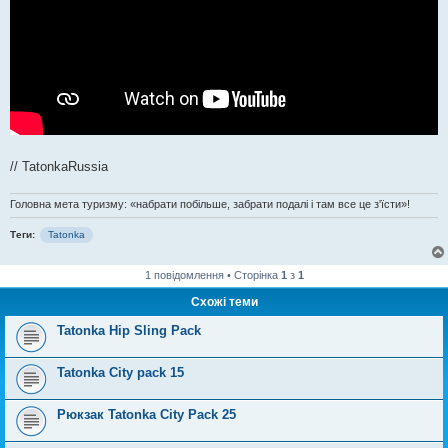
// TatonkaRussia
Головна мета туризму: «набрати побільше, забрати подалі і там все це з'їсти»!
Теги:
Tatonka
1 повідомлення • Сторінка
1
з
1
Схожі теми
Tatonka Hip Sling Pack
Tatonka City pack 15
Рюкзак Tatonka City Pack 25