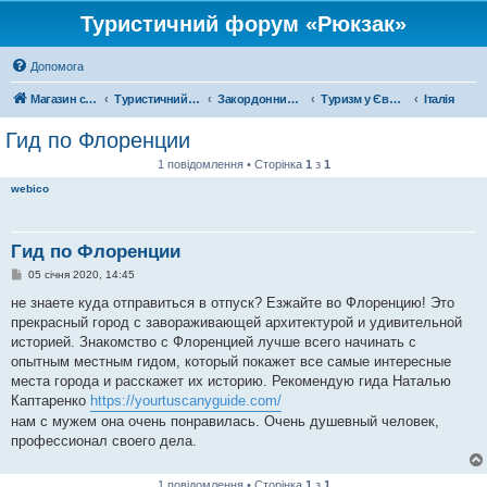
Туристичний форум «Рюкзак»
Допомога
Магазин спорядження
Туристичний форум «Рюкзак»
Закордонний туризм
Туризм у Європі
Італія
Гид по Флоренции
1 повідомлення • Сторінка
1
з
1
webico
Гид по Флоренции
П
05 січня 2020, 14:45
о
в
не знаете куда отправиться в отпуск? Езжайте во Флоренцию! Это
і
прекрасный город с завораживающей архитектурой и удивительной
д
о
историей. Знакомство с Флоренцией лучше всего начинать с
м
опытным местным гидом, который покажет все самые интересные
л
е
места города и расскажет их историю. Рекомендую гида Наталью
н
Каптаренко
https://yourtuscanyguide.com/
н
я
нам с мужем она очень понравилась. Очень душевный человек,
профессионал своего дела.
1 повідомлення • Сторінка
1
з
1