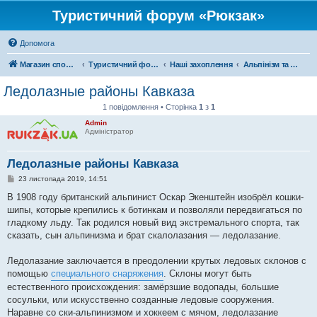
Туристичний форум «Рюкзак»
Допомога
Магазин спорядження
Туристичний форум «Рюкзак»
Наші захоплення
Альпінізм та скелелазіння
Ледолазные районы Кавказа
1 повідомлення • Сторінка
1
з
1
Admin
Адміністратор
Ледолазные районы Кавказа
П
23 листопада 2019, 14:51
о
в
В 1908 году британский альпинист Оскар Экенштейн изобрёл кошки-
і
шипы, которые крепились к ботинкам и позволяли передвигаться по
д
о
гладкому льду. Так родился новый вид экстремального спорта, так
м
сказать, сын альпинизма и брат скалолазания — ледолазание.
л
е
н
Ледолазание заключается в преодолении крутых ледовых склонов с
н
я
помощью
специального снаряжения
. Склоны могут быть
естественного происхождения: замёрзшие водопады, большие
сосульки, или искусственно созданные ледовые сооружения.
Наравне со ски-альпинизмом и хоккеем с мячом, ледолазание