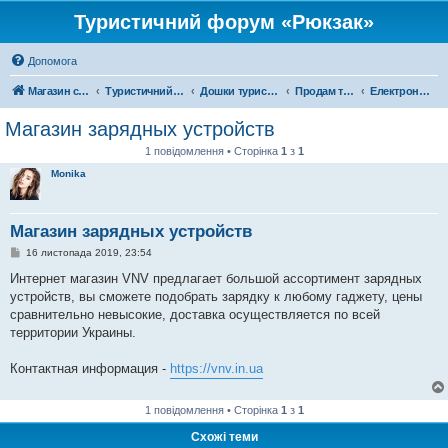
Туристичний форум «Рюкзак»
Допомога
Магазин спорядження
Туристичний форум «Рюкзак»
Дошки туристичних оголошень
Продам туристичне спорядження
Електроніка
Магазин зарядных устройств
1 повідомлення • Сторінка
1
з
1
Monika
Магазин зарядных устройств
П
16 листопада 2019, 23:54
о
в
Интернет магазин VNV предлагает большой ассортимент зарядных
і
устройств, вы сможете подобрать зарядку к любому гаджету, цены
д
о
сравнительно невысокие, доставка осуществляется по всей
м
территории Украины.
л
е
н
Контактная информация -
https://vnv.in.ua
н
я
1 повідомлення • Сторінка
1
з
1
Схожі теми