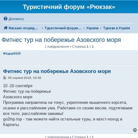
Туристичний форум «Рюкзак»
Допомога
Магазин спорядження
Туристичний форум «Рюкзак»
Україна
Туризм в Україні
Фитнес тур на побережье Азовского моря
1 повідомлення • Сторінка
1
з
1
Фёдор9339
Фитнес тур на побережье Азовского моря
П
05 серпня 2018, 10:30
о
в
10 -16 сентября
і
Фитнес тур на побережье
д
о
Азовского моря
м
Программа направлена на тонус, укрепление мышечного корсета,
л
е
осанки и расслабление ума. Работаем со своим весом, подтягиваем
н
все тело, расслабляем зажимы!
н
я
go2trip.top - там можете найти остальные туры, и квэст-поход в
Карпаты.
1 повідомлення • Сторінка
1
з
1