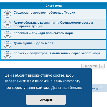
Схожі теми
Средиземноморское побережье Турции
Автомобильные кемпинги на Средиземноморском
побережье Турции
Колобжег – принади польського моря
Дома лучше! Вдоль моря
Кольский полуостров. Аметистовый берег Белого моря
Перейти
Цей вебсайт використовує cookie, щоб
ХТО ЗАРАЗ ОНЛАЙН
забезпечити вам високий рівень комфорту
Зараз переглядають цей форум:
ClaudeBot [бот ШІ]
і 0 гостей
при користуванні сайтом.
Дізнатися більше
Магазин спорядження
Туристичний форум «Рюкзак»
Команда
Працює на phpBB® Forum Software © phpBB Limited
Згоден
Конфіденційність
|
Умови