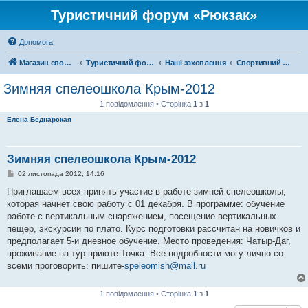
Туристичний форум «Рюкзак»
Допомога
Магазин спорядження
Туристичний форум «Рюкзак»
Наші захоплення
Спортивний туризм
Зимняя спелеошкола Крым-2012
1 повідомлення • Сторінка
1
з
1
Елена Беднарская
Зимняя спелеошкола Крым-2012
П
02 листопада 2012, 14:16
о
в
Приглашаем всех принять участие в работе зимней спелеошколы,
і
которая начнёт свою работу с 01 декабря. В программе: обучение
д
о
работе с вертикальным снаряжением, посещение вертикальных
м
пещер, экскурсии по плато. Курс подготовки рассчитан на новичков и
л
е
предполагает 5-и дневное обучение. Место проведения: Чатыр-Даг,
н
проживание на тур.приюте Точка. Все подробности могу лично со
н
я
всеми проговорить: пишите-
speleomish@mail.ru
1 повідомлення • Сторінка
1
з
1