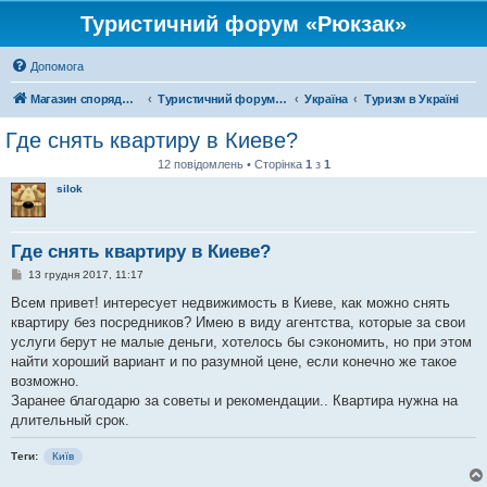
Туристичний форум «Рюкзак»
Допомога
Магазин спорядження
Туристичний форум «Рюкзак»
Україна
Туризм в Україні
Где снять квартиру в Киеве?
12 повідомлень • Сторінка
1
з
1
silok
Где снять квартиру в Киеве?
П
13 грудня 2017, 11:17
о
в
Всем привет! интересует недвижимость в Киеве, как можно снять
і
квартиру без посредников? Имею в виду агентства, которые за свои
д
о
услуги берут не малые деньги, хотелось бы сэкономить, но при этом
м
найти хороший вариант и по разумной цене, если конечно же такое
л
е
возможно.
н
Заранее благодарю за советы и рекомендации.. Квартира нужна на
н
я
длительный срок.
Теги:
Київ