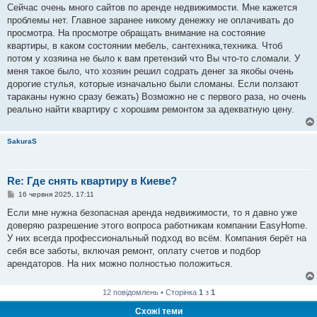
в
Сейчас очень много сайтов по аренде недвижимости. Мне кажется
і
проблемы нет. Главное заранее никому денежку не оплачивать до
д
о
просмотра. На просмотре обращать внимание на состояние
м
квартиры, в каком состоянии мебель, сантехника,техника. Чтоб
л
е
потом у хозяина не было к вам претензий что Вы что-то сломали. У
н
меня такое было, что хозяин решил содрать денег за якобы очень
н
я
дорогие стулья, которые изначально были сломаны. Если ползают
тараканы нужно сразу бежать) Возможно не с первого раза, но очень
реально найти квартиру с хорошим ремонтом за адекватную цену.
SakuraS
Re: Где снять квартиру в Киеве?
П
16 червня 2025, 17:11
о
в
Если мне нужна безопасная аренда недвижимости, то я давно уже
і
доверяю разрешение этого вопроса работникам компании EasyHome.
д
о
У них всегда профессиональный подход во всём. Компания берёт на
м
себя все заботы, включая ремонт, оплату счетов и подбор
л
е
арендаторов. На них можно полностью положиться.
н
н
я
12 повідомлень • Сторінка
1
з
1
Схожі теми