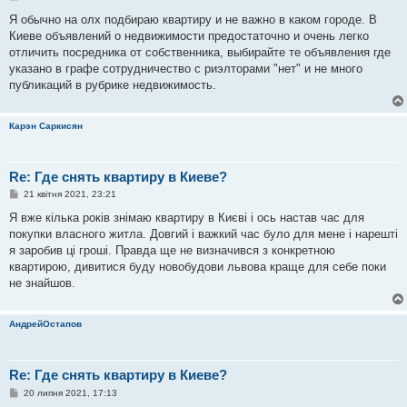
о
в
Я обычно на олх подбираю квартиру и не важно в каком городе. В
і
Киеве объявлений о недвижимости предостаточно и очень легко
д
о
отличить посредника от собственника, выбирайте те объявления где
м
указано в графе сотрудничество с риэлторами "нет" и не много
л
е
публикаций в рубрике недвижимость.
н
н
я
Карэн Саркисян
Re: Где снять квартиру в Киеве?
П
21 квітня 2021, 23:21
о
в
Я вже кілька років знімаю квартиру в Києві і ось настав час для
і
покупки власного житла. Довгий і важкий час було для мене і нарешті
д
о
я заробив ці гроші. Правда ще не визначився з конкретною
м
квартирою, дивитися буду новобудови львова краще для себе поки
л
е
не знайшов.
н
н
я
АндрейОстапов
Re: Где снять квартиру в Киеве?
П
20 липня 2021, 17:13
о