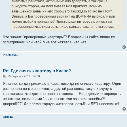
знакомые работают, которым можно доверять, а так лучше
л
е
обходить сторон, как показывает моя практика, помимо
н
завышенной цены ничего хорошего там ждать точно не стоит.
н
я
Энигма, а Вы проверенный вариант на ДОМ РИА выбирали или
можно любой в принципе? Просто ради интереса глянул, там
проверенные квартиры есть, нигде раньше такого не встречал.
Что значит "проверенные квартиры"? Владельцы сайта лично их
осматривали или что? Мне вот кажется, что нет.
Pipetka666
Re: Где снять квартиру в Киеве?
П
15 березня 2018, 14:30
о
в
Я лично, когда приезжаю в Киев, никогда не снимаю квартиру. Один
і
раз попала на мошенников, а другой раз сняла такую халупу с
д
о
тараканами, что даже на порог не зашла.... Еще деньги возвращать
м
не хотели, со словами "а что вы хотели за такие копейки?!
л
е
дворец!!??" Да элементарную чистоплотность!!! и БЕЗ насекомых!
н
н
я
Grimza