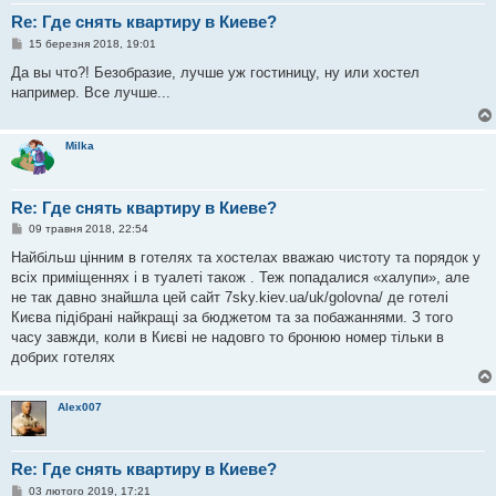
Re: Где снять квартиру в Киеве?
П
15 березня 2018, 19:01
о
в
Да вы что?! Безобразие, лучше уж гостиницу, ну или хостел
і
например. Все лучше...
д
о
м
л
Milka
е
н
н
я
Re: Где снять квартиру в Киеве?
П
09 травня 2018, 22:54
о
в
Найбільш цінним в готелях та хостелах вважаю чистоту та порядок у
і
всіх приміщеннях і в туалеті також . Теж попадалися «халупи», але
д
о
не так давно знайшла цей сайт 7sky.kiev.ua/uk/golovna/ де готелі
м
Києва підібрані найкращі за бюджетом та за побажаннями. З того
л
е
часу завжди, коли в Києві не надовго то бронюю номер тільки в
н
добрих готелях
н
я
Alex007
Re: Где снять квартиру в Киеве?
П
03 лютого 2019, 17:21