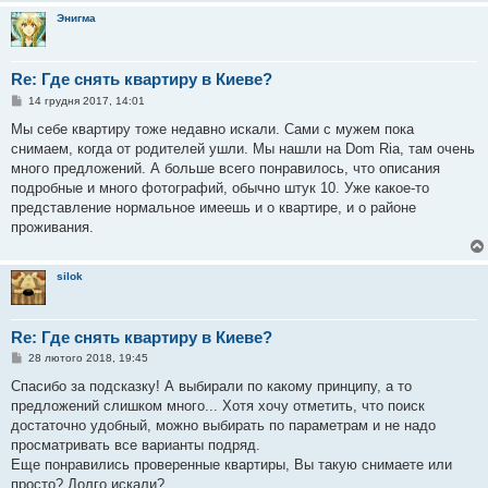
Энигма
Re: Где снять квартиру в Киеве?
П
14 грудня 2017, 14:01
о
в
Мы себе квартиру тоже недавно искали. Сами с мужем пока
і
снимаем, когда от родителей ушли. Мы нашли на Dom Ria, там очень
д
о
много предложений. А больше всего понравилось, что описания
м
подробные и много фотографий, обычно штук 10. Уже какое-то
л
е
представление нормальное имеешь и о квартире, и о районе
н
проживания.
н
я
silok
Re: Где снять квартиру в Киеве?
П
28 лютого 2018, 19:45
о
в
Спасибо за подсказку! А выбирали по какому принципу, а то
і
предложений слишком много... Хотя хочу отметить, что поиск
д
о
достаточно удобный, можно выбирать по параметрам и не надо
м
просматривать все варианты подряд.
л
е
Еще понравились проверенные квартиры, Вы такую снимаете или
н
просто? Долго искали?
н