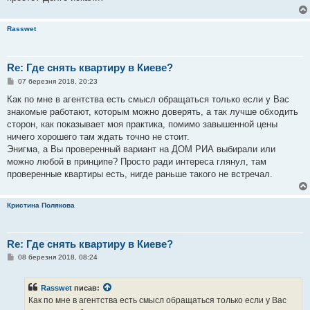
я
Rasswet
Re: Где снять квартиру в Киеве?
П
07 березня 2018, 20:23
о
в
Как по мне в агентства есть смысл обращаться только если у Вас
і
знакомые работают, которым можно доверять, а так лучше обходить
д
о
сторон, как показывает моя практика, помимо завышенной цены
м
ничего хорошего там ждать точно не стоит.
л
е
Энигма, а Вы проверенный вариант на ДОМ РИА выбирали или
н
можно любой в принципе? Просто ради интереса глянул, там
н
я
проверенные квартиры есть, нигде раньше такого не встречал.
Кристина Полякова
Re: Где снять квартиру в Киеве?
П
08 березня 2018, 08:24
о
в
і
Rasswet
писав:
д
о
Как по мне в агентства есть смысл обращаться только если у Вас
м