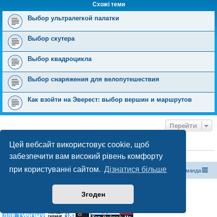
н
Схожі теми
н
я
Выбор ультралегкой палатки
Выбор скутера
Выбор квадроцикла
Выбор снаряжения для велопутешествия
Как взойти на Эверест: выбор вершин и маршрутов
Перейти
Цей вебсайт використовує cookie, щоб
ХТО ЗАРАЗ ОНЛАЙН
забезпечити вам високий рівень комфорту
Зараз переглядають цей форум:
ClaudeBot [бот ШІ]
і 0 гостей
при користуванні сайтом.
Дізнатися більше
Магазин спорядження
Туристичний форум «Рюкзак»
Команда
Працює на phpBB® Forum Software © phpBB Limited
Згоден
Конфіденційність
|
Умови