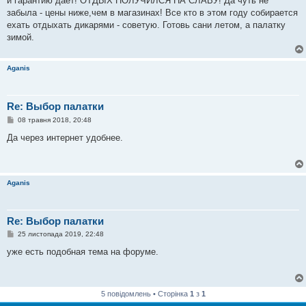
и гарантию дает! ОТДЫХ ПОЛУЧИЛСЯ НА СЛАВУ! Да чуть не
н
я
забыла - цены ниже,чем в магазинах! Все кто в этом году собирается
ехать отдыхать дикарями - советую. Готовь сани летом, а палатку
зимой.
Aganis
Re: Выбор палатки
П
08 травня 2018, 20:48
о
в
Да через интернет удобнее.
і
д
о
м
л
Aganis
е
н
н
я
Re: Выбор палатки
П
25 листопада 2019, 22:48
о
в
уже есть подобная тема на форуме.
і
д
о
м
л
5 повідомлень • Сторінка
1
з
1
е