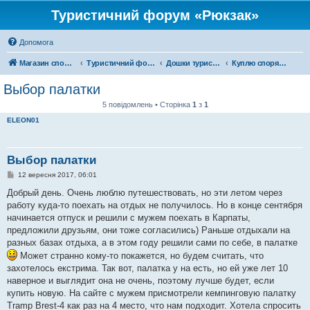
Туристичний форум «Рюкзак»
Допомога
Магазин спорядження
Туристичний форум «Рюкзак»
Дошки туристичних оголошень
Куплю спорядження
Выбор палатки
5 повідомлень • Сторінка
1
з
1
ELEON01
Выбор палатки
П
12 вересня 2017, 06:01
о
в
Добрый день. Очень люблю путешествовать, но эти летом через
і
работу куда-то поехать на отдых не получилось. Но в конце сентября
д
о
начинается отпуск и решили с мужем поехать в Карпаты,
м
предложили друзьям, они тоже согласились) Раньше отдыхали на
л
е
разных базах отдыха, а в этом году решили сами по себе, в палатке
н
Может странно кому-то покажется, но будем считать, что
н
я
захотелось екстрима. Так вот, палатка у на есть, но ей уже лет 10
наверное и выглядит она не очень, поэтому лучше будет, если
купить новую. На сайте с мужем присмотрели кемпинговую палатку
Tramp Brest-4 как раз на 4 место, что нам подходит. Хотела спросить