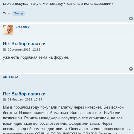
кто-то покупал такую же палатку? как она в использовании?
Теги:
Tramp
Eragoney
Re: Выбор палатки
П
29 жовтня 2017, 12:32
о
в
уже есть подобная тема на форуме.
і
д
о
м
л
ARTEMIYA
е
н
н
я
Re: Выбор палатки
П
23 березня 2018, 15:24
о
в
Мы в прошлом году покупали палатку через интернет. Без всякой
і
беготни. Нашли приличный магазин. Все на картинках. Выбрали-
д
о
позвонили. Ребята- менеджеры популярно все объяснили, на все
м
наши идиотские вопросы ответили. Оформили заказ. Через
л
е
несколько дней нам его доставили. Оказывается еще производитель
н