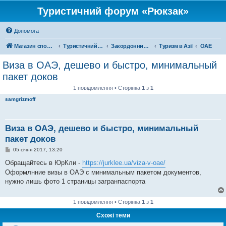
Туристичний форум «Рюкзак»
Допомога
Магазин спорядження
Туристичний форум «Рюкзак»
Закордонний туризм
Туризм в Азії
ОАЕ
Виза в ОАЭ, дешево и быстро, минимальный
пакет доков
1 повідомлення • Сторінка
1
з
1
samgrizmoff
Виза в ОАЭ, дешево и быстро, минимальный
пакет доков
П
05 січня 2017, 13:20
о
в
Обращайтесь в ЮрКли -
https://jurklee.ua/viza-v-oae/
і
Оформлнние визы в ОАЭ с минимальным пакетом документов,
д
о
нужно лишь фото 1 страницы загранпаспорта
м
л
е
1 повідомлення • Сторінка
1
з
1
н
н
Схожі теми
я