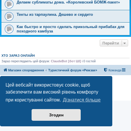
Делаем сублиматы дома. «Королевский БОМЖ-пакет»
Тенты из тарпаулина. Дешево и сердито
Как быстро и просто сделать прикольный прибабах для
походного камбуза
Перейти
ХТО ЗАРАЗ ОНЛАЙН
Зараз переглядають цей форум:
ClaudeBot [бот ШІ]
і 0 гостей
Магазин спорядження
Туристичний форум «Рюкзак»
Команда
Працює на phpBB® Forum Software © phpBB Limited
Цей вебсайт використовує cookie, щоб
Конфіденційність
|
Умови
забезпечити вам високий рівень комфорту
при користуванні сайтом.
Дізнатися більше
Згоден