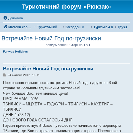
Туристичний форум «Рюкзак»
Допомога
Магазин спорядження
Туристичний форум «Рюкзак»
Закордонний туризм
Туризм в Азії
Грузія
Встречайте Новый Год по-грузински
1 повідомлення • Сторінка
1
з
1
Funway Holidays
Встречайте Новый Год по-грузински
П
24 жовтня 2016, 18:11
о
в
Прекрасная возможность встретить Новый год в дружелюбной
і
стране за большим грузинским застольем!
д
о
Чем больше Вас, тем меньше цена!
м
ПРОГРАММА ТУРА
л
е
ТБИЛИСИ – МЦХЕТА – ГУДАУРИ – ТБИЛИСИ – КАХЕТИЯ –
н
ТБИЛИСИ
н
я
ДЕНЬ 1 (28.12)
ДО НОВОГО ГОДА ОСТАЛОСЬ 4 ДНЯ!
Грузия приветствует! Ваше путешествие начинается с аэропорта
Тбилиси, где Вас встречает принимающая сторона. Поселение в