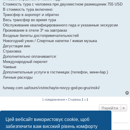
Стоимость тура с человека при двухместном размещении 755 USD
В стоимость тура включено:
Трансфер в аэропорт и обратно
Весь трансфер во время тура
Обслуживание квалифицированного гида и указанные экскурсии
Проживание в отеле 3* на завтраках
Входные билеты достопримечательностей
Новогодний ужин / Спиртные напитки / живая музыка
Дегустации вин
Страховка
Дополнительно оплачивается:
Международный перелет
Чаевые
Дополнительные услуги в гостиницах (телефон, мини-бар.)
Личные расходы
funway.com.ua/tours/vstrechayte-novyy-god-po-gruzinski/
1 повідомлення • Сторінка
1
з
1
Перейти
Цей вебсайт використовує cookie, щоб
ХТО ЗАРАЗ ОНЛАЙН
забезпечити вам високий рівень комфорту
Зараз переглядають цей форум:
ClaudeBot [бот ШІ]
і 1 гість