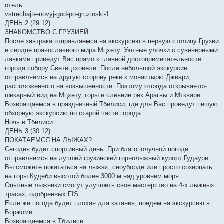
отель.
vstrechajte-novyj-god-po-gruzinski-1
ДЕНЬ 2 (29.12)
ЗНАКОМСТВО С ГРУЗИЕЙ
После завтрака отправляемся на экскурсию в первую столицу Грузии
и сердце православного мира Мцхету. Уютные улочки с сувенирными
лавками приведут Вас прямо к главной достопримечательности
города собору Светицтховели. После небольшой экскурсии
отправляемся на другую сторону реки к монастырю Джвари,
расположенного на возвышенности. Поэтому отсюда открывается
шикарный вид на Мцхету, горы и слияние рек Арагвы и Мтквари.
Возвращаемся в праздничный Тбилиси, где для Вас проведут пешую
обзорную экскурсию по старой части города.
Ночь в Тбилиси.
ДЕНЬ 3 (30.12)
ПОКАТАЕМСЯ НА ЛЫЖАХ?
Сегодня будет спортивный день. При благополучной погоде
отправляемся на лучший грузинский горнолыжный курорт Гудаури.
Вы сможете покататься на лыжах, сноуборде или просто созерцать
на горы Кудеби высотой более 3000 м над уровнем моря.
Опытные лыжники смогут улучшить свое мастерство на 4-х лыжных
трасах, одобренных FIS.
Если же погода будет плохая для катания, поедем на экскурсию в
Боржоми.
Возвращаемся в Тбилиси.