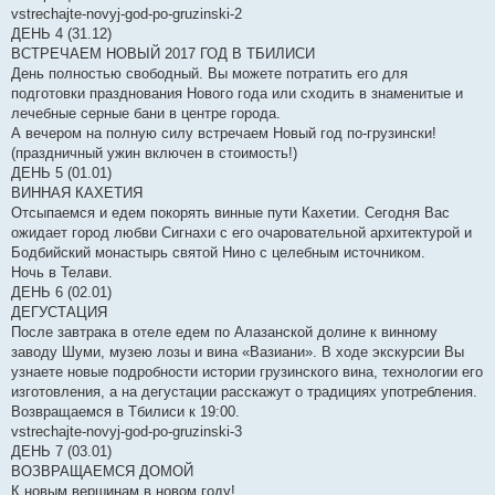
vstrechajte-novyj-god-po-gruzinski-2
ДЕНЬ 4 (31.12)
ВСТРЕЧАЕМ НОВЫЙ 2017 ГОД В ТБИЛИСИ
День полностью свободный. Вы можете потратить его для
подготовки празднования Нового года или сходить в знаменитые и
лечебные серные бани в центре города.
А вечером на полную силу встречаем Новый год по-грузински!
(праздничный ужин включен в стоимость!)
ДЕНЬ 5 (01.01)
ВИННАЯ КАХЕТИЯ
Отсыпаемся и едем покорять винные пути Кахетии. Сегодня Вас
ожидает город любви Сигнахи с его очаровательной архитектурой и
Бодбийский монастырь святой Нино с целебным источником.
Ночь в Телави.
ДЕНЬ 6 (02.01)
ДЕГУСТАЦИЯ
После завтрака в отеле едем по Алазанской долине к винному
заводу Шуми, музею лозы и вина «Вазиани». В ходе экскурсии Вы
узнаете новые подробности истории грузинского вина, технологии его
изготовления, а на дегустации расскажут о традициях употребления.
Возвращаемся в Тбилиси к 19:00.
vstrechajte-novyj-god-po-gruzinski-3
ДЕНЬ 7 (03.01)
ВОЗВРАЩАЕМСЯ ДОМОЙ
К новым вершинам в новом году!