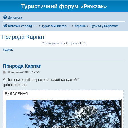
Туристичний форум «Рюкзак»
Допомога
Магазин спорядження
Туристичний форум «Рюкзак»
Україна
Туризм у Карпатах
Природа Карпат
2 повідомлень • Сторінка
1
з
1
Yozhyk
Природа Карпат
П
11 вересня 2016, 12:55
о
в
А Вы часто наблюдаете за такой красотой?
і
gofree.com.ua
д
о
м
ВКЛАДЕННЯ
л
е
н
н
я