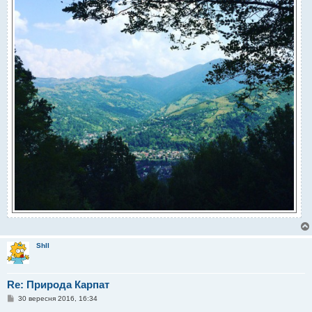
Shll
Re: Природа Карпат
П
30 вересня 2016, 16:34
о