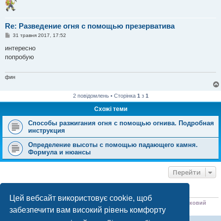
Re: Разведение огня с помощью презерватива
П
31 травня 2017, 17:52
о
в
интересно
і
попробую
д
о
м
л
фин
е
н
н
2 повідомлень • Сторінка
1
з
1
я
Схожі теми
Способы разжигания огня с помощью огнива. Подробная
инструкция
Определение высоты с помощью падающего камня.
Формула и нюансы
Перейти
ХТО ЗАРАЗ ОНЛАЙН
Цей вебсайт використовує cookie, щоб
Зараз переглядають цей форум:
ClaudeBot [бот ШІ]
,
Petal Search [пошуковий
забезпечити вам високий рівень комфорту
бот]
і 0 гостей