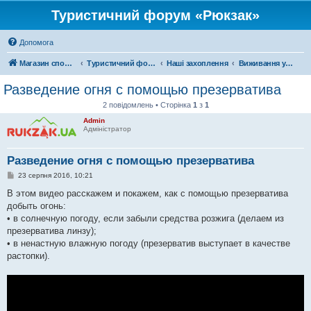
Туристичний форум «Рюкзак»
Допомога
Магазин спорядження
Туристичний форум «Рюкзак»
Наші захоплення
Виживання у дикій природі
Разведение огня с помощью презерватива
2 повідомлень • Сторінка
1
з
1
Admin
Адміністратор
Разведение огня с помощью презерватива
П
23 серпня 2016, 10:21
о
в
В этом видео расскажем и покажем, как с помощью презерватива
і
добыть огонь:
д
о
• в солнечную погоду, если забыли средства розжига (делаем из
м
презерватива линзу);
л
е
• в ненастную влажную погоду (презерватив выступает в качестве
н
растопки).
н
я