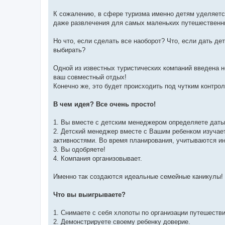
К сожалению, в сфере туризма именно детям уделяетс
даже развлечения для самых маленьких путешественник
Но что, если сделать все наоборот? Что, если дать д
выбирать?
Одной из известных туристических компаний введена н
ваш совместный отдых!
Конечно же, это будет происходить под чутким контр
В чем идея? Все очень просто!
1. Вы вместе с детским менеджером определяете даты 
2. Детский менеджер вместе с Вашим ребенком изучае
активностями. Во время планирования, учитываются ин
3. Вы одобряете!
4. Компания организовывает.
Именно так создаются идеальные семейные каникулы!
Что вы выигрываете?
1. Снимаете с себя хлопоты по организации путешестви
2. Демонстрируете своему ребенку доверие.