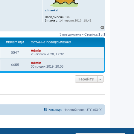
alinaoksi
Повідомлень:
102
З нами з:
14 червня 2016, 18:41
Д
о
3 повідомлень • Сторінка
1
з
1
г
о
ПЕРЕГЛЯДИ
ОСТАННЄ ПОВІДОМЛЕННЯ
р
и
Admin
6047
26 лютого 2020, 17:32
Admin
4469
30 грудня 2019, 20:05
Перейти
Команда
Часовий пояс
UTC+03:00