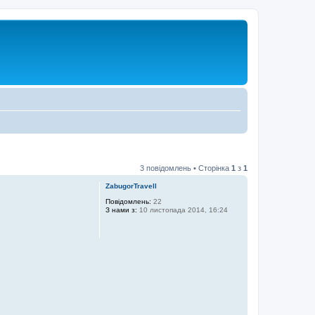
3 повідомлень • Сторінка
1
з
1
ZabugorTravell
Повідомлень:
22
З нами з:
10 листопада 2014, 16:24