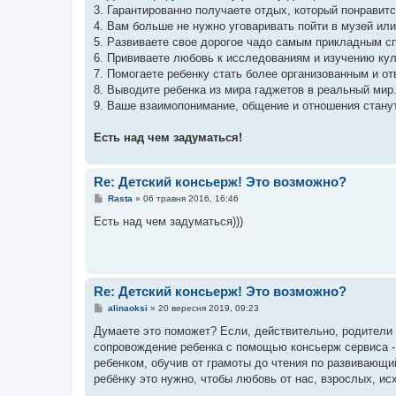
3. Гарантированно получаете отдых, который понравит
4. Вам больше не нужно уговаривать пойти в музей или 
5. Развиваете свое дорогое чадо самым прикладным с
6. Прививаете любовь к исследованиям и изучению кул
7. Помогаете ребенку стать более организованным и от
8. Выводите ребенка из мира гаджетов в реальный мир
9. Ваше взаимопонимание, общение и отношения стану
Есть над чем задуматься!
Re: Детский консьерж! Это возможно?
П
Rasta
»
06 травня 2016, 16:46
о
в
Есть над чем задуматься)))
і
д
о
м
л
е
Re: Детский консьерж! Это возможно?
н
н
П
alinaoksi
»
20 вересня 2019, 09:23
я
о
в
Думаете это поможет? Если, действительно, родители п
і
сопровождение ребенка с помощью консьерж сервиса - у
д
о
ребенком, обучив от грамоты до чтения по развивающий
м
ребёнку это нужно, чтобы любовь от нас, взрослых, ис
л
е