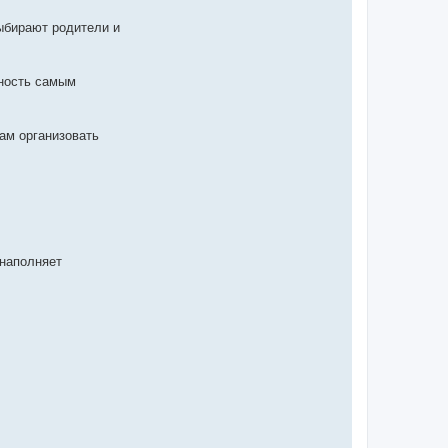
ыбирают родители и
жность самым
сам организовать
 наполняет
.