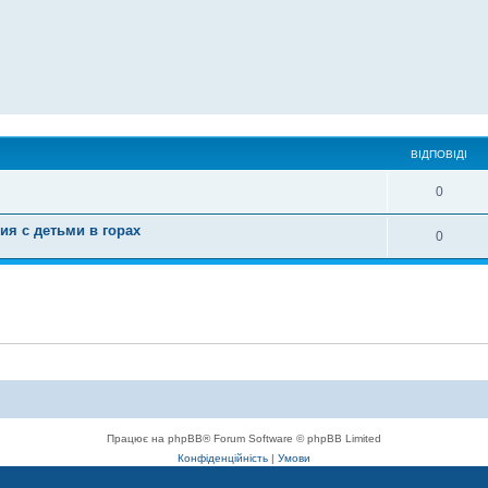
ВІДПОВІДІ
0
ия с детьми в горах
0
Працює на phpBB® Forum Software © phpBB Limited
Конфіденційність
|
Умови