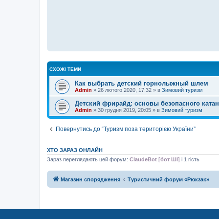
н
н
я
СХОЖІ ТЕМИ
Как выбрать детский горнолыжный шлем
Admin
»
26 лютого 2020, 17:32
» в
Зимовий туризм
Детский фрирайд: основы безопасного катан
Admin
»
30 грудня 2019, 20:05
» в
Зимовий туризм
Повернутись до “Туризм поза територією України”
ХТО ЗАРАЗ ОНЛАЙН
Зараз переглядають цей форум:
ClaudeBot [бот ШІ]
і 1 гість
Магазин спорядження
Туристичний форум «Рюкзак»