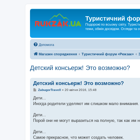
Туристичний фор
Подорожі по всьому світу. Турист
теми, обмін досвідом. Огляди та
Допомога
Магазин спорядження
Туристичний форум «Рюкзак»
Детский консьерж! Это возможно?
Детский консьерж! Это возможно?
П
ZabugorTravell
»
20 квітня 2016, 15:48
о
в
Дети...
і
Иногда родители уделяют им слишком мало внимания.
д
о
м
Дети...
л
е
Порой они не могут выразиться на полную, так как им н
н
н
я
Дети...
Самое прекрасное, что может создать человек.