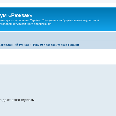
ум «Рюкзак»
ична дошка оголошень України. Спілкування на будь-які навколотуристичні
 обговорення туристичного спорядження
Закордонний туризм
Туризм поза територією України
е дают этого сделать.