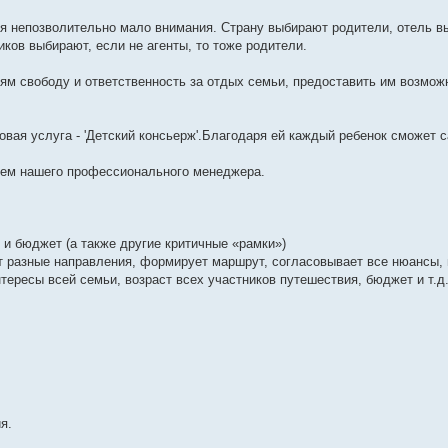
я непозволительно мало внимания. Страну выбирают родители, отель в
ов выбирают, если не агенты, то тоже родители.
етям свободу и ответственность за отдых семьи, предоставить им возмо
овая услуга - 'Детский консьерж'.Благодаря ей каждый ребенок сможет 
олем нашего профессионального менеджера.
и бюджет (а также другие критичные «рамки»)
т разные направления, формирует маршрут, согласовывает все нюансы,
тересы всей семьи, возраст всех участников путешествия, бюджет и т.д
я.