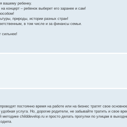
ся вашему ребенку.
на концерт – ребенок выберет его заранее и сам!
пособом!
ьтуры, природы, истории разных стран!
ветственным, в том числе и за финансы семьи.
.
т сильнее!
роводят постоянно время на работе или на бизнес тратят свое основное
добная услуга. Но, дорогие родители, не забывайте тратить и свое вре
 методике childdevelop.ru и просто делать прогулки по улицам в выходны
ходила.