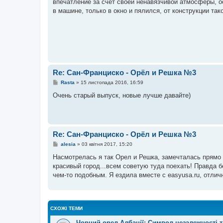
впечатление за счет своей ненавязчивой атмосферы, ос
л
е
в машине, только в окно и пялился, от конструкции та
н
н
я
Re: Сан-Франциско - Орёл и Решка №3
П
Rasta
»
15 листопада 2016, 16:59
о
в
Очень старый выпуск, новые лучше давайте)
і
д
о
м
л
е
Re: Сан-Франциско - Орёл и Решка №3
н
н
П
alesia
»
03 квітня 2017, 15:20
я
о
в
Насмотрелась я так Орел и Решка, замечталась прямо п
і
красивый город...всем советую туда поехать! Правда б
д
о
чем-то подобным. Я ездила вместе с easyusa.ru, отлич
м
л
е
н
н
СХОЖІ ТЕМИ
я
Чорний орел Албанії: Символ незалежності т