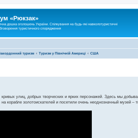
ум «Рюкзак»
ична дошка оголошень України. Спілкування на будь-які навколотуристичні
 обговорення туристичного спорядження
Закордонний туризм
Туризм у Північній Америці
США
 кривых улиц, добрых творческих и ярких персонажей. Здесь мы добыва
ь на корабле золотоискателей и посетили очень неоднозначный музей – 