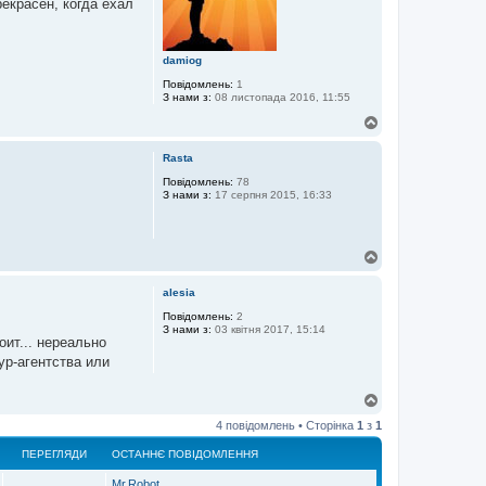
екрасен, когда ехал
damiog
Повідомлень:
1
З нами з:
08 листопада 2016, 11:55
Д
о
г
Rasta
о
р
Повідомлень:
78
З нами з:
17 серпня 2015, 16:33
и
Д
о
г
alesia
о
р
Повідомлень:
2
З нами з:
03 квітня 2017, 15:14
и
оит... нереально
ур-агентства или
Д
о
4 повідомлень • Сторінка
1
з
1
г
о
ПЕРЕГЛЯДИ
ОСТАННЄ ПОВІДОМЛЕННЯ
р
и
Mr.Robot