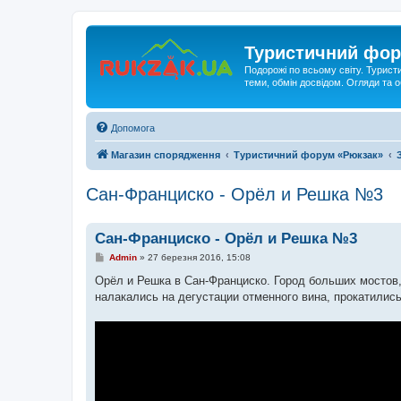
Туристичний фор
Подорожі по всьому світу. Турист
теми, обмін досвідом. Огляди та
Допомога
Магазин спорядження
Туристичний форум «Рюкзак»
Сан-Франциско - Орёл и Решка №3
Сан-Франциско - Орёл и Решка №3
П
Admin
»
27 березня 2016, 15:08
о
в
Орёл и Решка в Сан-Франциско. Город больших мостов,
і
налакались на дегустации отменного вина, прокатилис
д
о
м
л
е
н
н
я