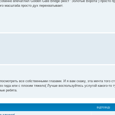
обенно впечатлил Golden Gate Bridge (мост "Золотые Ворота") просто пр
кого масштаба просто дух перехватывает.
осмотреть все собственными глазами. И я вам скажу, эта мечта того ст
ез гида или с плохим тяжело( Лучше воспользуйтесь услугой какого-то т
ные ребята.
ВІДПОВІДІ
а єдності