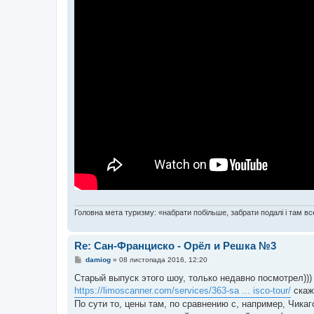
Головна мета туризму: «набрати побільше, забрати подалі і там все
Re: Сан-Франциско - Орёл и Решка №3
П
damiog
»
08 листопада 2016, 12:20
о
в
Старый выпуск этого шоу, только недавно посмотрел))
і
https://limoscanner.com/services/363-sa ... isco-tour/
скаж
д
о
По сути то, цены там, по сравнению с, например, Чика
м