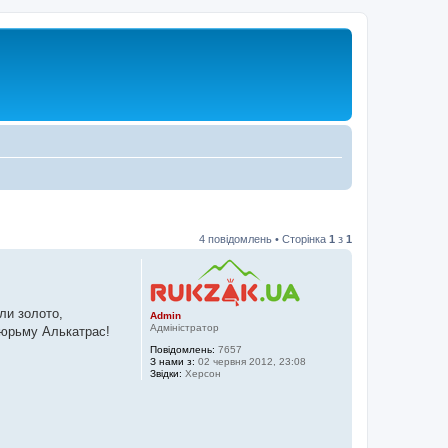
4 повідомлень • Сторінка
1
з
1
ли золото,
Admin
Адміністратор
тюрьму Алькатрас!
Повідомлень:
7657
З нами з:
02 червня 2012, 23:08
Звідки:
Херсон