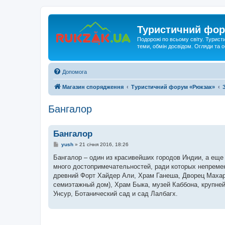
Туристичний фор
Подорожі по всьому світу. Турист
теми, обмін досвідом. Огляди та
Допомога
Магазин спорядження
Туристичний форум «Рюкзак»
Бангалор
Бангалор
П
yush
»
21 січня 2016, 18:26
о
в
Бангалор – один из красивейших городов Индии, а ещ
і
много достопримечательностей, ради которых непременно 
д
о
древний Форт Хайдер Али, Храм Ганеша, Дворец Махар
м
семиэтажный дом), Храм Быка, музей Каббона, крупней
л
е
Унсур, Ботанический сад и сад Лалбагх.
н
н
я