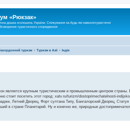
ум «Рюкзак»
ична дошка оголошень України. Спілкування на будь-які навколотуристичні
 обговорення туристичного спорядження
Закордонний туризм
Туризм в Азії
Індія
е он является крупным туристическим и промышленным центром страны. 
стоит посетить этот город: xatv.ru/turizm/dostoprimechatelnosti-indijsko
аджи, Летний Дворец, Форт султана Типу, Бангалорский Дворец, Статуя
ший в стране Планетарий. Ну и конечно же, природные достопримечател