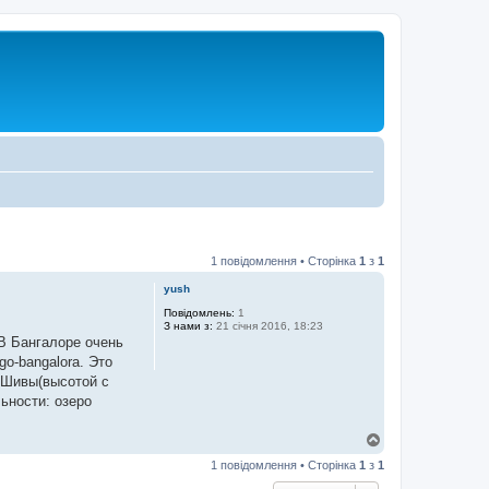
1 повідомлення • Сторінка
1
з
1
yush
Повідомлень:
1
З нами з:
21 січня 2016, 18:23
В Бангалоре очень
go-bangalora. Это
 Шивы(высотой с
ьности: озеро
Д
о
1 повідомлення • Сторінка
1
з
1
г
о