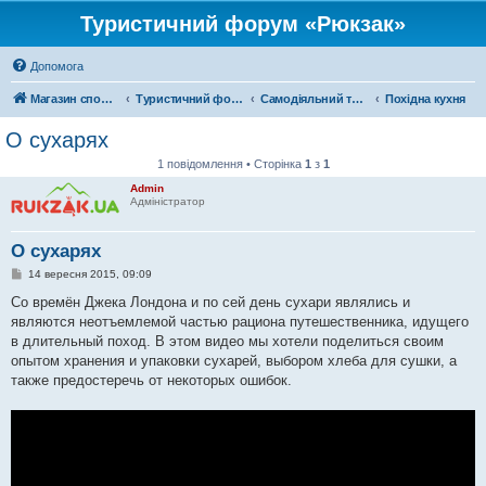
Туристичний форум «Рюкзак»
Допомога
Магазин спорядження
Туристичний форум «Рюкзак»
Самодіяльний туризм
Похідна кухня
О сухарях
1 повідомлення • Сторінка
1
з
1
Admin
Адміністратор
О сухарях
П
14 вересня 2015, 09:09
о
в
Со времён Джека Лондона и по сей день сухари являлись и
і
являются неотъемлемой частью рациона путешественника, идущего
д
о
в длительный поход. В этом видео мы хотели поделиться своим
м
опытом хранения и упаковки сухарей, выбором хлеба для сушки, а
л
е
также предостеречь от некоторых ошибок.
н
н
я