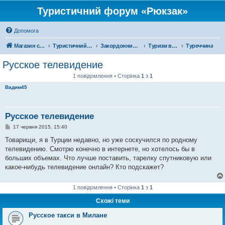
Туристичний форум «Рюкзак»
Допомога
Магазин спорядження
Туристичний форум «Рюкзак»
Закордонний туризм
Туризм в Азії
Туреччина
Русское телевидение
1 повідомлення • Сторінка
1
з
1
Вадим45
Русское телевидение
П
17 червня 2015, 15:40
о
в
Товарищи, я в Турции недавно, но уже соскучился по родному
і
телевидению. Смотрю конечно в интернете, но хотелось бы в
д
о
больших объемах. Что лучше поставить, тарелку спутниковую или
м
какое-нибудь телевидение онлайн? Кто подскажет?
л
е
н
н
1 повідомлення • Сторінка
1
з
1
я
Схожі теми
Русское такси в Милане