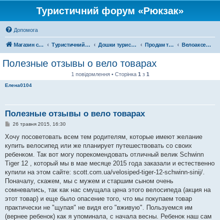
Туристичний форум «Рюкзак»
Допомога
Магазин спорядження
Туристичний форум «Рюкзак»
Дошки туристичних оголошень
Продам туристичне спорядження
Велоаксесуари
Полезные отзывы о вело товарах
1 повідомлення • Сторінка
1
з
1
Елена0104
Полезные отзывы о вело товарах
П
26 травня 2015, 16:30
о
в
Хочу посоветовать всем тем родителям, которые имеют желание
і
купить велосипед или же планирует путешествовать со своих
д
о
ребенком. Так вот могу порекомендовать отличный велик Schwinn
м
Tiger 12 , который мы в мае месяце 2015 года заказали и естественно
л
е
купили на этом сайте: scott.com.ua/velosiped-tiger-12-schwinn-sinij/.
н
Поначалу, скажем, мы с мужем и старшим сыном очень
н
я
сомневались, так как нас смущала цена этого велосипеда (акция на
этот товар) и еще было опасение того, что мы покупаем товар
практически не "щупая" не видя его "вживую". Пользуемся им
(вернее ребенок) как я упоминала, с начала весны. Ребенок наш сам