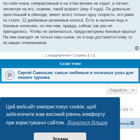
по себе очень гиперактивный и на этом велике не ездит, а летает,
несмотря на его, скажем, такой возраст (ему 4 года). Он довольно
простенький в обиходе, имеет всего только одну скорость, его рама
из стали, 12 дюймовые резиновые колеса. Есть в наличии еще и
боковые колесики, но они нам, правда, сейчас как раз не
пригодились. Чтобы не запачкаться, предусмотрены боковые крылья.
На нем выездит не только наш сынок, но и еще достанется кому то
из наших племянников.
1 повідомлення • Сторінка
1
з
1
Схожі теми
Сергей Савельев: самые любимые и полезные узлы для
пешего туризма
Перейти
ХТО ЗАРАЗ ОНЛАЙН
Цей вебсайт використовує cookie, щоб
Зараз переглядають цей форум:
Baidu [пошуковий бот]
,
ClaudeBot [бот ШІ]
і 0
забезпечити вам високий рівень комфорту
гостей
при користуванні сайтом.
Дізнатися більше
Магазин спорядження
Туристичний форум «Рюкзак»
Команда
Працює на phpBB® Forum Software © phpBB Limited
Згоден