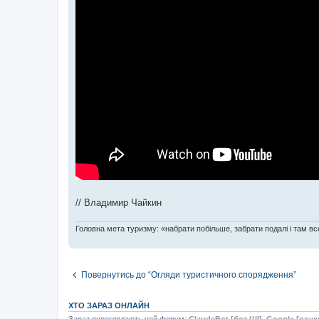
// Владимир Чайкин
Головна мета туризму: «набрати побільше, забрати подалі і там все
Повернутись до “Огляди туристичного спорядження”
ХТО ЗАРАЗ ОНЛАЙН