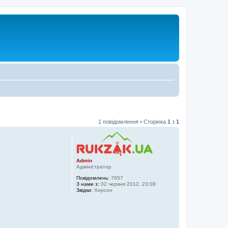
1 повідомлення • Сторінка
1
з
1
Admin
Адміністратор
Повідомлень:
7657
З нами з:
02 червня 2012, 23:08
Звідки:
Херсон