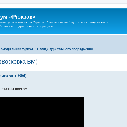
ум «Рюкзак»
ична дошка оголошень України. Спілкування на будь-які навколотуристичні
 обговорення туристичного спорядження
Самодіяльний туризм
Огляди туристичного спорядження
 (Восковка BM)
осковка BM)
челиным воском.