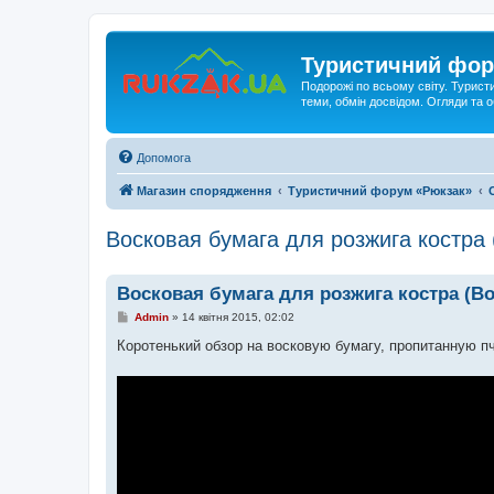
Туристичний фор
Подорожі по всьому світу. Турист
теми, обмін досвідом. Огляди та
Допомога
Магазин спорядження
Туристичний форум «Рюкзак»
Восковая бумага для розжига костра
Восковая бумага для розжига костра (В
П
Admin
»
14 квітня 2015, 02:02
о
в
Коротенький обзор на восковую бумагу, пропитанную п
і
д
о
м
л
е
н
н
я