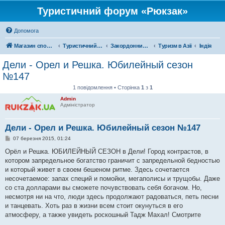
Туристичний форум «Рюкзак»
Допомога
Магазин спорядження
Туристичний форум «Рюкзак»
Закордонний туризм
Туризм в Азії
Індія
Дели - Орел и Решка. Юбилейный сезон
№147
1 повідомлення • Сторінка
1
з
1
Admin
Адміністратор
Дели - Орел и Решка. Юбилейный сезон №147
П
07 березня 2015, 01:24
о
в
Орёл и Решка. ЮБИЛЕЙНЫЙ СЕЗОН в Дели! Город контрастов, в
і
котором запредельное богатство граничит с запредельной бедностью
д
о
и который живет в своем бешеном ритме. Здесь сочетается
м
несочетаемое: запах специй и помойки, мегаполисы и трущобы. Даже
л
е
со ста долларами вы сможете почувствовать себя богачом. Но,
н
несмотря ни на что, люди здесь продолжают радоваться, петь песни
н
я
и танцевать. Хоть раз в жизни всем стоит окунуться в его
атмосферу, а также увидеть роскошный Тадж Махал! Смотрите