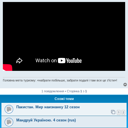
Головна мета туризму: «набрати побільше, забрати подалі і там все це з'їсти»!
1 повідомлення • Сторінка
1
з
1
Схожі теми
Пакистан. Мир наизнанку 12 сезон
1
2
Мандруй Україною. 4 сезон (rus)